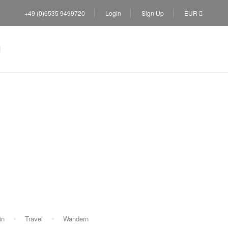
+49 (0)6535 9499720
Login
Sign Up
EUR
e
in
Travel
Wandern