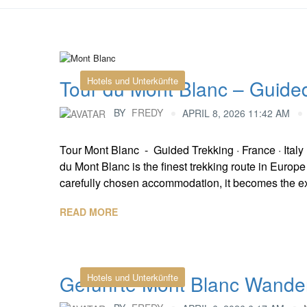
Hotels und Unterkünfte
Tour du Mont Blanc – Guided
BY
FREDY
APRIL 8, 2026 11:42 AM
Tour Mont Blanc - Guided Trekking · France · Italy
du Mont Blanc is the finest trekking route in Europ
carefully chosen accommodation, it becomes the expe
READ MORE
Geführte Mont Blanc Wande
Hotels und Unterkünfte