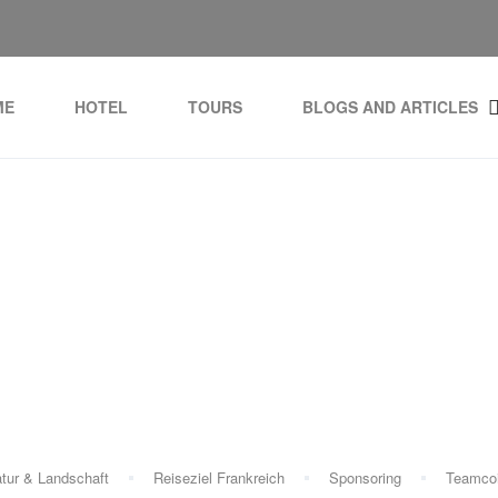
ME
HOTEL
TOURS
BLOGS AND ARTICLES
Tag:
Croix du Bonhomm
tur & Landschaft
Reiseziel Frankreich
Sponsoring
Teamco