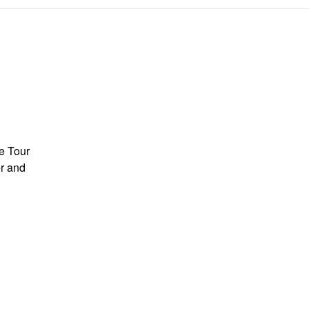
he Tour
er and