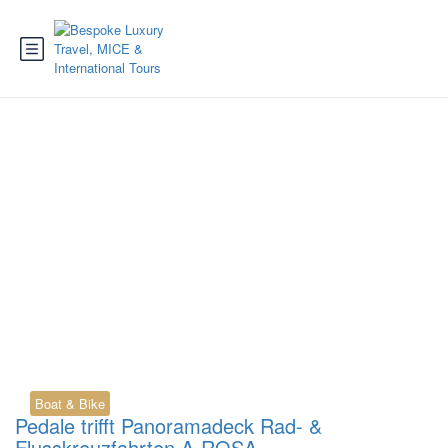
Tag:
E-Bike
Kreuzfahrt
Boat & Bike
Pedale trifft Panoramadeck Rad- &
Flusskreuzfahrten A-ROSA