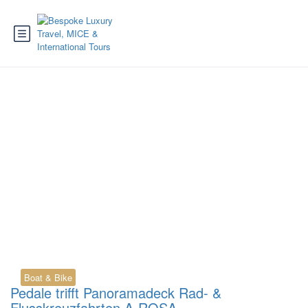
Tag:
Flusskreuzfahrt
Portugal
Boat & Bike
Pedale trifft Panoramadeck Rad- &
Flusskreuzfahrten A-ROSA