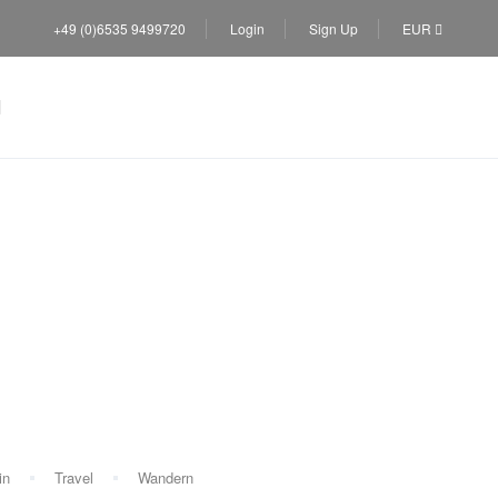
+49 (0)6535 9499720
Login
Sign Up
EUR
n
in
Travel
Wandern