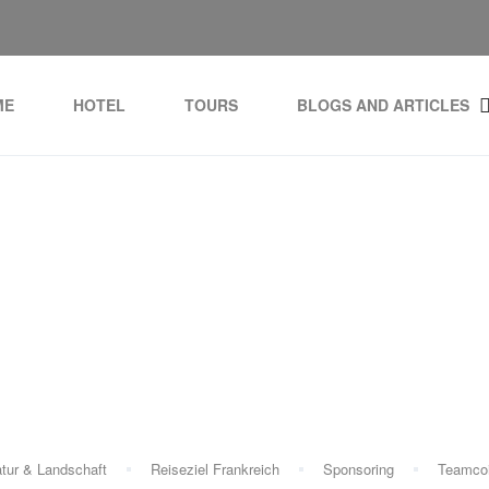
ME
HOTEL
TOURS
BLOGS AND ARTICLES
Tag:
La Flégère Seilbah
tur & Landschaft
Reiseziel Frankreich
Sponsoring
Teamco