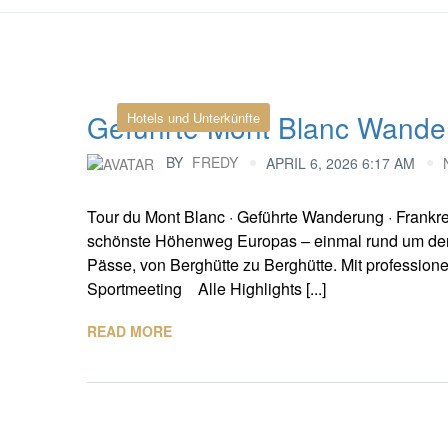
Geführte Mont Blanc Wande
Hotels und Unterkünfte
BY
FREDY
APRIL 6, 2026 6:17 AM
Tour du Mont Blanc · Geführte Wanderung · Frankre
schönste Höhenweg Europas – einmal rund um den h
Pässe, von Berghütte zu Berghütte. Mit profession
Sportmeeting Alle Highlights [...]
READ MORE