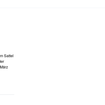
om Sattel
der
 März