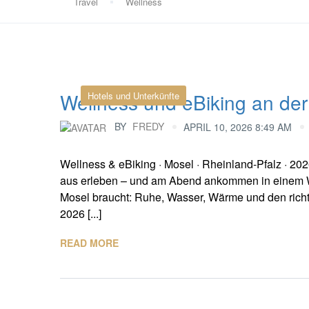
Travel
Wellness
Wellness und eBiking an der
Hotels und Unterkünfte
BY
FREDY
APRIL 10, 2026 8:49 AM
Wellness & eBiking · Mosel · Rheinland-Pfalz · 20
aus erleben – und am Abend ankommen in einem We
Mosel braucht: Ruhe, Wasser, Wärme und den rich
2026 [...]
READ MORE