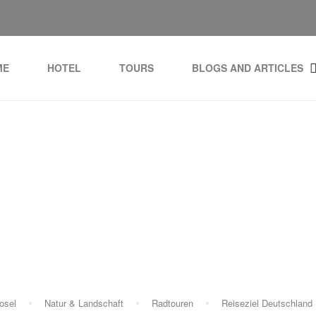
ME
HOTEL
TOURS
BLOGS AND ARTICLES
ag:
Wellness eBike Mos
osel
Natur & Landschaft
Radtouren
Reiseziel Deutschland