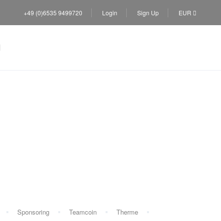
+49 (0)6535 9499720
Login
Sign Up
EUR
el
Sponsoring
Teamcoin
Therme