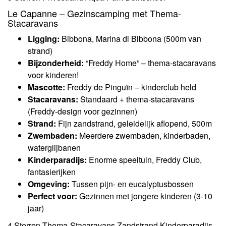
Le Capanne – Gezinscamping met Thema-
Stacaravans
Ligging:
Bibbona, Marina di Bibbona (500m van
strand)
Bijzonderheid:
“Freddy Home” – thema-stacaravans
voor kinderen!
Mascotte:
Freddy de Pinguïn – kinderclub held
Stacaravans:
Standaard + thema-stacaravans
(Freddy-design voor gezinnen)
Strand:
Fijn zandstrand, geleidelijk aflopend, 500m
Zwembaden:
Meerdere zwembaden, kinderbaden,
waterglijbanen
Kinderparadijs:
Enorme speeltuin, Freddy Club,
fantasierijken
Omgeving:
Tussen pijn- en eucalyptusbossen
Perfect voor:
Gezinnen met jongere kinderen (3-10
jaar)
4 Sterren
Thema-Stacaravans
Zandstrand
Kinderparadijs