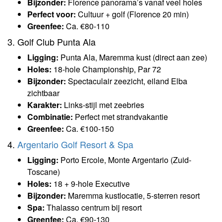
Bijzonder:
Florence panorama’s vanaf veel holes
Perfect voor:
Cultuur + golf (Florence 20 min)
Greenfee:
Ca. €80-110
3. Golf Club Punta Ala
Ligging:
Punta Ala, Maremma kust (direct aan zee)
Holes:
18-hole Championship, Par 72
Bijzonder:
Spectaculair zeezicht, eiland Elba
zichtbaar
Karakter:
Links-stijl met zeebries
Combinatie:
Perfect met strandvakantie
Greenfee:
Ca. €100-150
4.
Argentario Golf Resort & Spa
Ligging:
Porto Ercole, Monte Argentario (Zuid-
Toscane)
Holes:
18 + 9-hole Executive
Bijzonder:
Maremma kustlocatie, 5-sterren resort
Spa:
Thalasso centrum bij resort
Greenfee:
Ca. €90-130