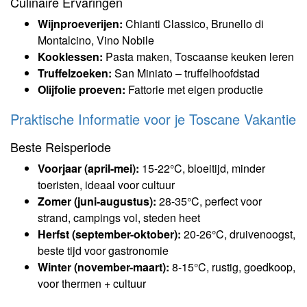
Culinaire Ervaringen
Wijnproeverijen:
Chianti Classico, Brunello di
Montalcino, Vino Nobile
Kooklessen:
Pasta maken, Toscaanse keuken leren
Truffelzoeken:
San Miniato – truffelhoofdstad
Olijfolie proeven:
Fattorie met eigen productie
Praktische Informatie voor je Toscane Vakantie
Beste Reisperiode
Voorjaar (april-mei):
15-22°C, bloeitijd, minder
toeristen, ideaal voor cultuur
Zomer (juni-augustus):
28-35°C, perfect voor
strand, campings vol, steden heet
Herfst (september-oktober):
20-26°C, druivenoogst,
beste tijd voor gastronomie
Winter (november-maart):
8-15°C, rustig, goedkoop,
voor thermen + cultuur