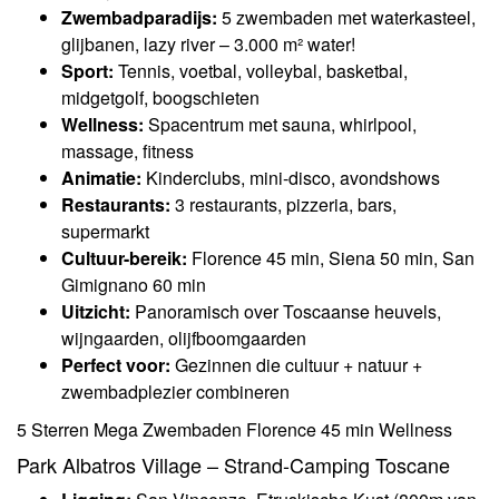
Zwembadparadijs:
5 zwembaden met waterkasteel,
glijbanen, lazy river – 3.000 m² water!
Sport:
Tennis, voetbal, volleybal, basketbal,
midgetgolf, boogschieten
Wellness:
Spacentrum met sauna, whirlpool,
massage, fitness
Animatie:
Kinderclubs, mini-disco, avondshows
Restaurants:
3 restaurants, pizzeria, bars,
supermarkt
Cultuur-bereik:
Florence 45 min, Siena 50 min, San
Gimignano 60 min
Uitzicht:
Panoramisch over Toscaanse heuvels,
wijngaarden, olijfboomgaarden
Perfect voor:
Gezinnen die cultuur + natuur +
zwembadplezier combineren
5 Sterren
Mega Zwembaden
Florence 45 min
Wellness
Park Albatros Village – Strand-Camping Toscane