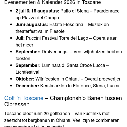
Evenementen & Kalender 2026 in Toscane
2 juli & 16 augustus:
Palio di Siena – Paardenrace
op Piazza del Campo
Juni-augustus:
Estate Fiesolana – Muziek en
theaterfestival in Fiesole
Juli:
Puccini Festival Torre del Lago – Opera’s aan
het meer
September:
Druivenoogst – Veel wijnhuizen hebben
feesten
September:
Luminara di Santa Croce Lucca –
Lichtfestival
Oktober:
Wijnfeesten in Chianti – Overal proeverijen
December:
Kerstmarkten in Florence, Siena, Lucca
Golf in Toscane
– Championship Banen tussen
Cipressen
Toscane biedt ruim 20 golfbanen – van kustlinks met
zeezicht tot bergbanen in Chianti. Veel zijn te combineren
met camping of villa-vakantie!