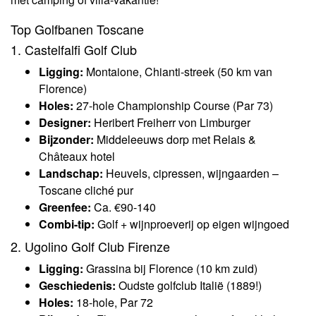
Top Golfbanen Toscane
1. Castelfalfi Golf Club
Ligging:
Montaione, Chianti-streek (50 km van
Florence)
Holes:
27-hole Championship Course (Par 73)
Designer:
Heribert Freiherr von Limburger
Bijzonder:
Middeleeuws dorp met Relais &
Châteaux hotel
Landschap:
Heuvels, cipressen, wijngaarden –
Toscane cliché pur
Greenfee:
Ca. €90-140
Combi-tip:
Golf + wijnproeverij op eigen wijngoed
2. Ugolino Golf Club Firenze
Ligging:
Grassina bij Florence (10 km zuid)
Geschiedenis:
Oudste golfclub Italië (1889!)
Holes:
18-hole, Par 72