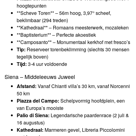
hoogtepunten
**Scheve Toren** – 56m hoog, 3,97° scheef,
beklimbaar (294 treden)
**Kathedraal** – Romaans meesterwerk, mozaïeken
**Baptisterium** – Perfecte akoestiek
**Camposanto** – Monumentaal kerkhof met fresco’s
Tip:
Reserveer torenbeklimming (slechts 30 mensen
tegelijk boven)
Tijd:
3-4 uur voldoende
Siena – Middeleeuws Juweel
Afstand:
Vanaf Chianti villa’s 30 km, vanaf Norcenni
50 km
Piazza del Campo:
Schelpvormig hoofdplein, een
van Europa’s mooiste
Palio di Siena:
Legendarische paardenrace (2 juli &
16 augustus)
Kathedraal:
Marmeren gevel, Libreria Piccolomini