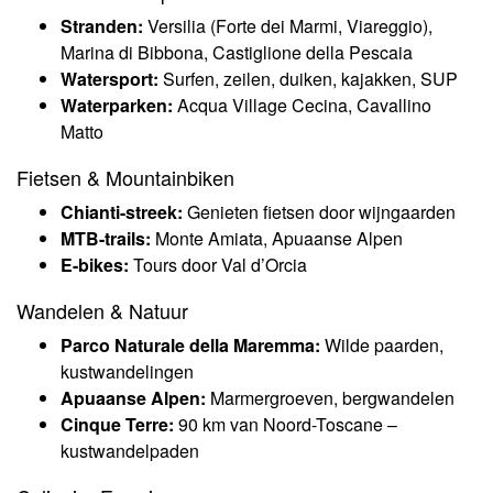
Stranden:
Versilia (Forte dei Marmi, Viareggio),
Marina di Bibbona, Castiglione della Pescaia
Watersport:
Surfen, zeilen, duiken, kajakken, SUP
Waterparken:
Acqua Village Cecina, Cavallino
Matto
Fietsen & Mountainbiken
Chianti-streek:
Genieten fietsen door wijngaarden
MTB-trails:
Monte Amiata, Apuaanse Alpen
E-bikes:
Tours door Val d’Orcia
Wandelen & Natuur
Parco Naturale della Maremma:
Wilde paarden,
kustwandelingen
Apuaanse Alpen:
Marmergroeven, bergwandelen
Cinque Terre:
90 km van Noord-Toscane –
kustwandelpaden