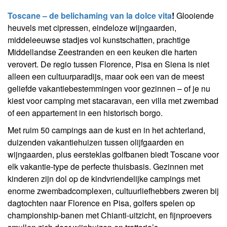
Toscane – de belichaming van la dolce vita
!
Glooiende
heuvels met cipressen, eindeloze wijngaarden,
middeleeuwse stadjes vol kunstschatten, prachtige
Middellandse Zeestranden en een keuken die harten
verovert. De regio tussen Florence, Pisa en Siena is niet
alleen een cultuurparadijs, maar ook een van de meest
geliefde vakantiebestemmingen voor gezinnen – of je nu
kiest voor camping met stacaravan, een villa met zwembad
of een appartement in een historisch borgo.
Met ruim 50 campings aan de kust en in het achterland,
duizenden vakantiehuizen tussen olijfgaarden en
wijngaarden, plus eersteklas golfbanen biedt Toscane voor
elk vakantie-type de perfecte thuisbasis. Gezinnen met
kinderen zijn dol op de kindvriendelijke campings met
enorme zwembadcomplexen, cultuurliefhebbers zweren bij
dagtochten naar Florence en Pisa, golfers spelen op
championship-banen met Chianti-uitzicht, en fijnproevers