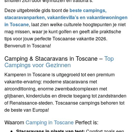
smullen zich door wijnhuizen en trattoria’s.
Deze uitgebreide gids toont de
beste campings,
stacaravanparken, vakantievilla’s en vakantiewoningen
in Toscane
, laat zien welke culturele hoogtepunten je niet
mag missen, waar je kunt golfen en geeft alle praktische
tips voor jouw perfecte Toscaanse vakantie 2026.
Benvenuti in Toscana!
Camping & Stacaravans in Toscane –
Top
Campings voor Gezinnen
Kamperen in Toscane is uitgegroeid tot een premium
vakantie-ervaring: moderne stacaravans met
airconditioning, enorme zwembadcomplexen met
glijbanen, kinderclubs en directe toegang tot zandstranden
of Renaissance-steden. Toscaanse campings behoren tot
de beste van Europa!
Waarom
Camping in Toscane
Perfect is:
Stacaravans in plaats van tent:
Comfort zoals een