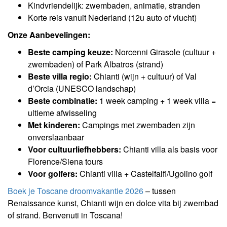
Kindvriendelijk: zwembaden, animatie, stranden
Korte reis vanuit Nederland (12u auto of vlucht)
Onze Aanbevelingen:
Beste camping keuze:
Norcenni Girasole (cultuur +
zwembaden) of Park Albatros (strand)
Beste villa regio:
Chianti (wijn + cultuur) of Val
d’Orcia (UNESCO landschap)
Beste combinatie:
1 week camping + 1 week villa =
ultieme afwisseling
Met kinderen:
Campings met zwembaden zijn
onverslaanbaar
Voor cultuurliefhebbers:
Chianti villa als basis voor
Florence/Siena tours
Voor golfers:
Chianti villa + Castelfalfi/Ugolino golf
Boek je Toscane droomvakantie 2026
– tussen
Renaissance kunst, Chianti wijn en dolce vita bij zwembad
of strand. Benvenuti in Toscana!