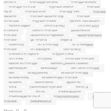
HEUVELS
TOSCAANSE KEUKEN
TOSCANE BOEKEN
TOSCANE CULTUUR
TOSCANE HERFST
TOSCANE
ITALIË
TOSCANE KUST
TOSCANE TIPS
TOSCANE
VAKANTIE
TOSCANE VAKANTIE 2026
TOSCANE
VOORJAAR
TOSCANE ZOMER
TRÜFFEL SAN MINIATO
TRÜFFELMARKT
UFFIZI GALERIJ
UGOLINO GOLF
FLORENCE
UNESCO TOSCANE
VAKANTIEHUIS
TOSCANE
VAKANTIEHUIS ZWEMBAD
VAKANTIEWONING
TOSCANE
VAL D'ORCIA
VERSILIA
VIAREGGIO
VILLA TOSCANE
VILLA ZWEMBAD
TOSCANE
VILLAVAKANTIE
VINO NOBILE
VLIEGVELD FLORENCE
VLIEGVELD PISA
VOLLEYBAL
VOLTERRA
VOORJAAR TOSCANE
WANDELEN TOSCANE
WATERGLIJBANEN CAMPING
WATERSPORT
WEEKMARKT
WELLNESS TOSCANE
WIFI
WIJNGAARDEN
WIJNHUIS TOSCANE
WIJNPROEVEN
WIJNPROEVERIJ TOSCANE
WIJNREIS
WINDSURFEN
WINKELEN
YOGA
ZANDSTRAND TOSCANE
ZEEVILLA
ZEEZICHT
ZEILEN
ZOMERVAKANTIE
ZOMERVAKANTIE ITALIË
ZONSONDERGANG
ZWEMBAD
TOSCANE
ZWEMPARADIJS
Share