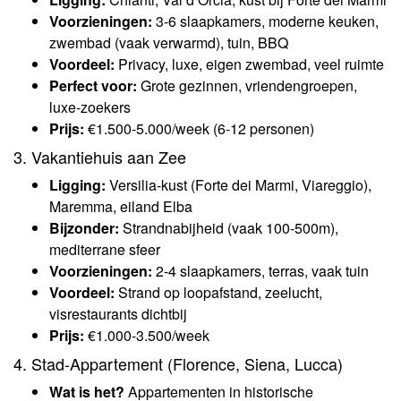
Voorzieningen:
3-6 slaapkamers, moderne keuken,
zwembad (vaak verwarmd), tuin, BBQ
Voordeel:
Privacy, luxe, eigen zwembad, veel ruimte
Perfect voor:
Grote gezinnen, vriendengroepen,
luxe-zoekers
Prijs:
€1.500-5.000/week (6-12 personen)
3. Vakantiehuis aan Zee
Ligging:
Versilia-kust (Forte dei Marmi, Viareggio),
Maremma, eiland Elba
Bijzonder:
Strandnabijheid (vaak 100-500m),
mediterrane sfeer
Voorzieningen:
2-4 slaapkamers, terras, vaak tuin
Voordeel:
Strand op loopafstand, zeelucht,
visrestaurants dichtbij
Prijs:
€1.000-3.500/week
4. Stad-Appartement (Florence, Siena, Lucca)
Wat is het?
Appartementen in historische