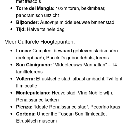
met fresco’s
Torre del Mangia:
102m toren, beklimbaar,
panoramisch uitzicht
Bijzonder:
Autovrije middeleeuwse binnenstad
Tijd:
Halve tot hele dag
Meer Culturele Hoogtepunten:
Lucca:
Compleet bewaard gebleven stadsmuren
(beloopbaar!), Puccini’s geboortehuis, torens
San Gimignano:
“Middeleeuws Manhattan” – 14
familietorens
Volterra:
Etruskische stad, albast ambacht, Twilight
filmlocatie
Montepulciano:
Heuvelstad, Vino Nobile wijn,
Renaissance kerken
Pienza:
“Ideale Renaissance stad”, Pecorino kaas
Cortona:
Under the Tuscan Sun filmlocatie,
Etruskisch museum