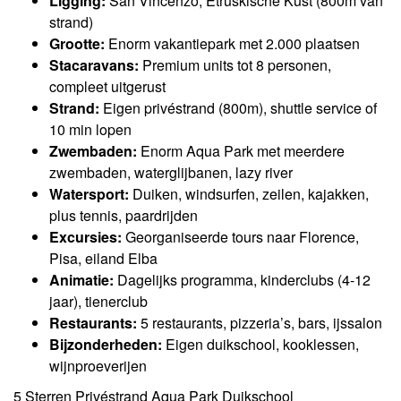
Ligging:
San Vincenzo, Etruskische Kust (800m van
strand)
Grootte:
Enorm vakantiepark met 2.000 plaatsen
Stacaravans:
Premium units tot 8 personen,
compleet uitgerust
Strand:
Eigen privéstrand (800m), shuttle service of
10 min lopen
Zwembaden:
Enorm Aqua Park met meerdere
zwembaden, waterglijbanen, lazy river
Watersport:
Duiken, windsurfen, zeilen, kajakken,
plus tennis, paardrijden
Excursies:
Georganiseerde tours naar Florence,
Pisa, eiland Elba
Animatie:
Dagelijks programma, kinderclubs (4-12
jaar), tienerclub
Restaurants:
5 restaurants, pizzeria’s, bars, ijssalon
Bijzonderheden:
Eigen duikschool, kooklessen,
wijnproeverijen
5 Sterren
Privéstrand
Aqua Park
Duikschool