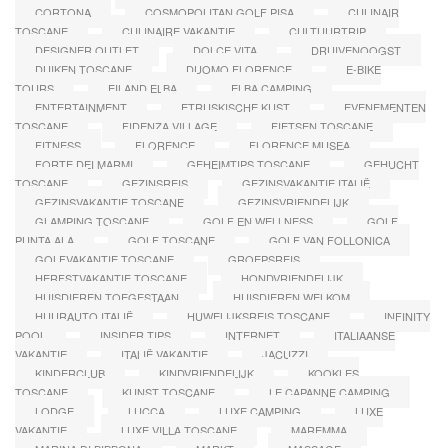
CORTONA
COSMOPOLITAN GOLF PISA
CULINAIR
TOSCANE
CULINAIRE VAKANTIE
CULTUURTRIP
DESIGNER OUTLET
DOLCE VITA
DRUIVENOOGST
DUIKEN TOSCANE
DUOMO FLORENCE
E-BIKE
TOURS
EILAND ELBA
ELBA CAMPING
ENTERTAINMENT
ETRUSKISCHE KUST
EVENEMENTEN
TOSCANE
FIDENZA VILLAGE
FIETSEN TOSCANE
FITNESS
FLORENCE
FLORENCE MUSEA
FORTE DEI MARMI
GEHEIMTIPS TOSCANE
GEHUCHT
TOSCANE
GEZINSREIS
GEZINSVAKANTIE ITALIË
GEZINSVAKANTIE TOSCANE
GEZINSVRIENDELIJK
GLAMPING TOSCANE
GOLF EN WELLNESS
GOLF
PUNTA ALA
GOLF TOSCANE
GOLF VAN FOLLONICA
GOLFVAKANTIE TOSCANE
GROEPSREIS
HERFSTVAKANTIE TOSCANE
HONDVRIENDELIJK
HUISDIEREN TOEGESTAAN
HUISDIEREN WELKOM
HUURAUTO ITALIË
HUWELIJKSREIS TOSCANE
INFINITY
POOL
INSIDER TIPS
INTERNET
ITALIAANSE
VAKANTIE
ITALIË VAKANTIE
JACUZZI
KINDERCLUB
KINDVRIENDELIJK
KOOKLES
TOSCANE
KUNST TOSCANE
LE CAPANNE CAMPING
LODGE
LUCCA
LUXE CAMPING
LUXE
VAKANTIE
LUXE VILLA TOSCANE
MAREMMA