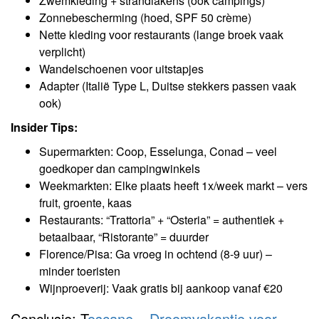
Zwemkleding + strandlakens (ook campings)
Zonnebescherming (hoed, SPF 50 crème)
Nette kleding voor restaurants (lange broek vaak
verplicht)
Wandelschoenen voor uitstapjes
Adapter (Italië Type L, Duitse stekkers passen vaak
ook)
Insider Tips:
Supermarkten: Coop, Esselunga, Conad – veel
goedkoper dan campingwinkels
Weekmarkten: Elke plaats heeft 1x/week markt – vers
fruit, groente, kaas
Restaurants: “Trattoria” + “Osteria” = authentiek +
betaalbaar, “Ristorante” = duurder
Florence/Pisa: Ga vroeg in ochtend (8-9 uur) –
minder toeristen
Wijnproeverij: Vaak gratis bij aankoop vanaf €20
Conclusie: T
oscane – Droomvakantie voor