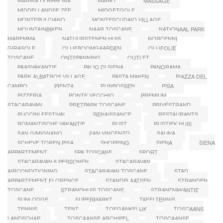
MARINA DI BIBBONA
MARKT
MASSAGE
MIDDELLANDSE ZEE
MIDGETGOLF
MONTEPULCIANO
MONTESCUDAIO VILLAGE
MOUNTAINBIKEN
NAAR TOSCANE
NATIONAAL PARK
MAREMMA
NATUURSTENEN HUIS
NORCENNI
GIRASOLE
OLIJFBOOMGAARDEN
OLIJFOLIE
TOSCANE
ONTSPANNING
OUTLET
PAASVAKANTIE
PALIO DI SIENA
PANORAMA
PARK ALBATROS VILLAGE
PASTA MAKEN
PIAZZA DEL
CAMPO
PIENZA
PIJNBOSSEN
PISA
PIZZERIA
PONTE VECCHIO
PREMIUM
STACARAVAN
PRETPARK TOSCANE
PRIVÉSTRAND
PUCCINI FESTIVAL
RENAISSANCE
RESTAURANTS
ROMANTISCHE VAKANTIE
RUST
RUSTIEK HUIS
SAN GIMIGNANO
SAN VINCENZO
SAUNA
SCHEVE TOREN PISA
SHOPPING
SIENA
SIENA
APPARTEMENT
SPA TOSCANE
SPORT
STACARAVAN 6 PERSONEN
STACARAVAN
AIRCONDITIONING
STACARAVAN TOSCANE
STAD
APPARTEMENT FLORENCE
STANDPLAATSEN
STRANDEN
TOSCANE
STRANDHUIS TOSCANE
STRANDVAKANTIE
SUNLODGE
SUPERMARKT
TAFELTENNIS
TENNIS
TENT
TOEGANKELIJK
TOSCAANS
LANDSCHAP
TOSCAANSE ARCHIPEL
TOSCAANSE