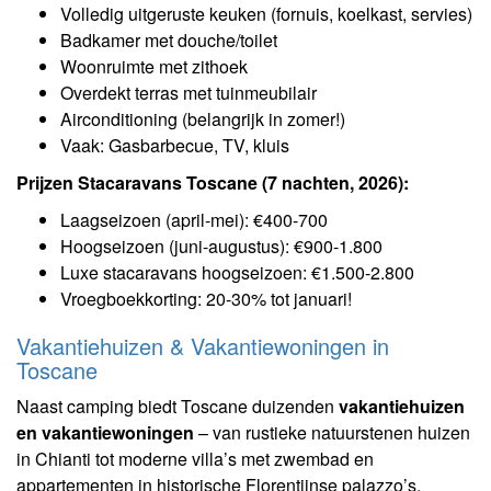
Volledig uitgeruste keuken (fornuis, koelkast, servies)
Badkamer met douche/toilet
Woonruimte met zithoek
Overdekt terras met tuinmeubilair
Airconditioning (belangrijk in zomer!)
Vaak: Gasbarbecue, TV, kluis
Prijzen Stacaravans Toscane (7 nachten, 2026):
Laagseizoen (april-mei): €400-700
Hoogseizoen (juni-augustus): €900-1.800
Luxe stacaravans hoogseizoen: €1.500-2.800
Vroegboekkorting: 20-30% tot januari!
Vakantiehuizen & Vakantiewoningen in
Toscane
Naast camping biedt Toscane duizenden
vakantiehuizen
en vakantiewoningen
– van rustieke natuurstenen huizen
in Chianti tot moderne villa’s met zwembad en
appartementen in historische Florentijnse palazzo’s.