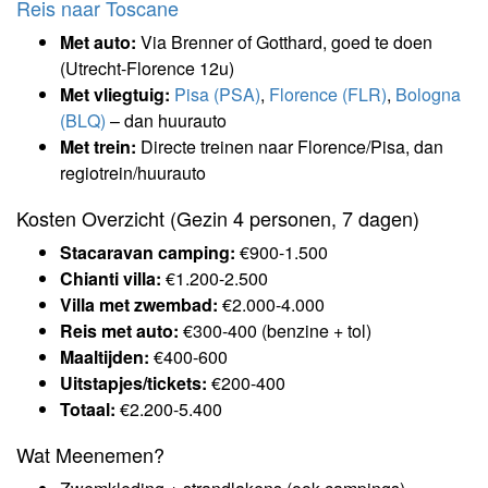
Reis naar Toscane
Met auto:
Via Brenner of Gotthard, goed te doen
(Utrecht-Florence 12u)
Met vliegtuig:
Pisa (PSA)
,
Florence (FLR)
,
Bologna
(BLQ)
– dan huurauto
Met trein:
Directe treinen naar Florence/Pisa, dan
regiotrein/huurauto
Kosten Overzicht (Gezin 4 personen, 7 dagen)
Stacaravan camping:
€900-1.500
Chianti villa:
€1.200-2.500
Villa met zwembad:
€2.000-4.000
Reis met auto:
€300-400 (benzine + tol)
Maaltijden:
€400-600
Uitstapjes/tickets:
€200-400
Totaal:
€2.200-5.400
Wat Meenemen?