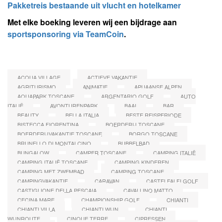
Pakketreis bestaande uit vlucht en hotelkamer
Met elke boeking leveren wij een bijdrage aan
sportsponsoring via TeamCoin
.
ACQUA VILLAGE
ACTIEVE VAKANTIE
AGRITURISMO
ANIMATIE
APUAANSE ALPEN
AQUAPARK TOSCANE
ARGENTARIO GOLF
AUTO
ITALIË
AVONTURENPARK
BAAI
BAR
BEAUTY
BELLA ITALIA
BESTE REISPERIODE
BISTECCA FIORENTINA
BOERDERIJ TOSCANE
BOERDERIJVAKANTIE TOSCANE
BORGO TOSCANE
BRUNELLO DI MONTALCINO
BUBBELBAD
BUNGALOW
CAMPER TOSCANE
CAMPING ITALIË
CAMPING ITALIË TOSCANE
CAMPING KINDEREN
CAMPING MET ZWEMBAD
CAMPING TOSCANE
CAMPINGVAKANTIE
CARAVAN
CASTELFALFI GOLF
CASTIGLIONE DELLA PESCAIA
CAVALLINO MATTO
CECINA MARE
CHAMPIONSHIP GOLF
CHIANTI
CHIANTI VILLA
CHIANTI WIJN
CHIANTI
WIJNROUTE
CINQUE TERRE
CIPRESSEN