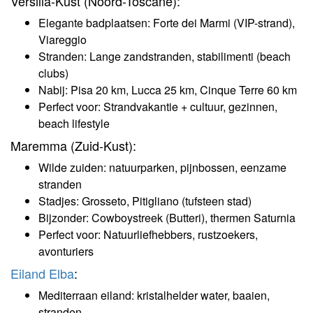
Versilia-Kust (Noord-Toscane):
Elegante badplaatsen: Forte dei Marmi (VIP-strand),
Viareggio
Stranden: Lange zandstranden, stabilimenti (beach
clubs)
Nabij: Pisa 20 km, Lucca 25 km, Cinque Terre 60 km
Perfect voor: Strandvakantie + cultuur, gezinnen,
beach lifestyle
Maremma (Zuid-Kust):
Wilde zuiden: natuurparken, pijnbossen, eenzame
stranden
Stadjes: Grosseto, Pitigliano (tufsteen stad)
Bijzonder: Cowboystreek (Butteri), thermen Saturnia
Perfect voor: Natuurliefhebbers, rustzoekers,
avonturiers
Eiland Elba
:
Mediterraan eiland: kristalhelder water, baaien,
stranden