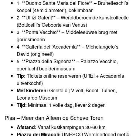
1. **Duomo Santa Maria del Fiore** – Brunelleschi’s
koepel (45m diameter!), beklimbaar
2. **Uffizi Galerij** – Wereldberoemde kunstcollectie
(Botticelli’s Geboorte van Venus)
3. **Ponte Vecchio** – Middeleeuwse brug met
goudsmeden
4. **Galleria dell’Accademia** – Michelangelo’s
David (origineel!)
5. **Piazza della Signoria** – Palazzo Vecchio,
openlucht beeldenmuseum
Tip:
Tickets online reserveren (Uffizi + Accademia
uitverkocht!)
Met kinderen:
Gelato bij Vivoli, Boboli Tuinen,
Leonardo Museum
Tijd:
Minimaal 1 volle dag, liever 2 dagen
Pisa – Meer dan Alleen de Scheve Toren
Afstand:
Vanaf kustkampingen 30-60 km
Piazza dei Miracoli:
UNESCO Werelderfgoed met 4