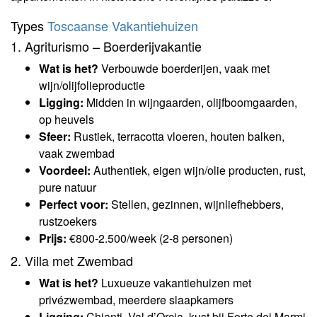
Types
Toscaanse Vakantiehuizen
1. Agriturismo – Boerderijvakantie
Wat is het?
Verbouwde boerderijen, vaak met
wijn/olijfolieproductie
Ligging:
Midden in wijngaarden, olijfboomgaarden,
op heuvels
Sfeer:
Rustiek, terracotta vloeren, houten balken,
vaak zwembad
Voordeel:
Authentiek, eigen wijn/olie producten, rust,
pure natuur
Perfect voor:
Stellen, gezinnen, wijnliefhebbers,
rustzoekers
Prijs:
€800-2.500/week (2-8 personen)
2. Villa met Zwembad
Wat is het?
Luxueuze vakantiehuizen met
privézwembad, meerdere slaapkamers
Ligging:
Chianti, Val d’Orcia, kust bij Forte dei Marmi