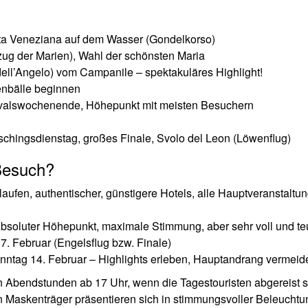
sta Veneziana auf dem Wasser (Gondelkorso)
ug der Marien), Wahl der schönsten Maria
dell’Angelo) vom Campanile – spektakuläres Highlight!
enbälle beginnen
alswochenende, Höhepunkt mit meisten Besuchern
chingsdienstag, großes Finale, Svolo del Leon (Löwenflug)
 Besuch?
aufen, authentischer, günstigere Hotels, alle Hauptveranstaltu
bsoluter Höhepunkt, maximale Stimmung, aber sehr voll und te
. Februar (Engelsflug bzw. Finale)
nntag 14. Februar – Highlights erleben, Hauptandrang vermeid
 Abendstunden ab 17 Uhr, wenn die Tagestouristen abgereist s
en Maskenträger präsentieren sich in stimmungsvoller Beleucht