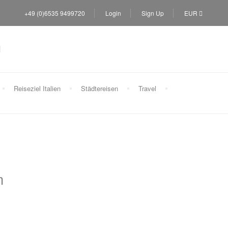
+49 (0)6535 9499720
Login
Sign Up
EUR
Reiseziel Italien
Städtereisen
Travel
m