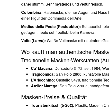
daher stumm. Sehr mysteriös und verführerisch.
Colombina:
Halbmaske, die nur Augen und Nase be
einer Figur der Commedia dell’Arte.
Medico della Peste (Pestdoktor):
Schauerlich-ele
getragen, heute sehr beliebt beim Karneval.
Volto (Larva):
Weiße Vollmaske mit neutralem Gesic
Wo kauft man authentische Mask
Traditionelle Masken-Werkstätten (Au
Ca’ Macana:
Dorsoduro 3172, seit 1984, Wer
Tragicomica:
San Polo 2800, kunstvolle Mas
L’Arlecchino:
Castello 3478, traditionelle T
Atelier Marega:
San Polo 2700a, handgeferti
Masken-Preise & Qualität
Touristenkitsch (5-20€):
Plastik, Made in Chi