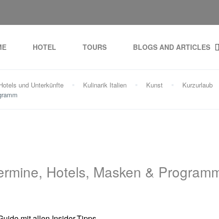
ME
HOTEL
TOURS
BLOGS AND ARTICLES
Hotels und Unterkünfte
Kulinarik Italien
Kunst
Kurzurlaub
ogramm
Termine, Hotels, Masken & Program
uide mit allen Insider-Tipps