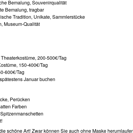
che Bemalung, Souvenirqualität
te Bemalung, tragbar
sche Tradition, Unikate, Sammlerstücke
n, Museum-Qualität
 Theaterkostüme, 200-500€/Tag
Kostüme, 150-400€/Tag
50-600€/Tag
 spätestens Januar buchen
öcke, Perücken
satten Farben
, Spitzenmanschetten
t!
 die schöne Art! Zwar können Sie auch ohne Maske herumlaufen