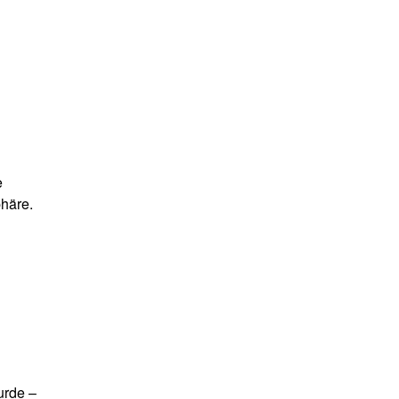
e
häre.
urde –