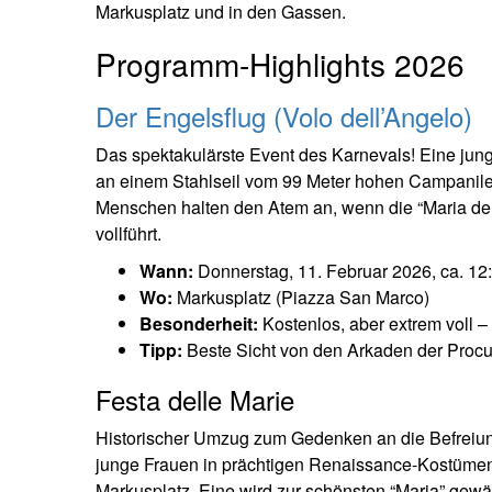
Markusplatz und in den Gassen.
Programm-Highlights 2026
Der Engelsflug (Volo dell’Angelo)
Das spektakulärste Event des Karnevals! Eine jung
an einem Stahlseil vom 99 Meter hohen Campanile
Menschen halten den Atem an, wenn die “Maria de
vollführt.
Wann:
Donnerstag, 11. Februar 2026, ca. 12
Wo:
Markusplatz (Piazza San Marco)
Besonderheit:
Kostenlos, aber extrem voll –
Tipp:
Beste Sicht von den Arkaden der Procur
Festa delle Marie
Historischer Umzug zum Gedenken an die Befreiung
junge Frauen in prächtigen Renaissance-Kostümen 
Markusplatz. Eine wird zur schönsten “Maria” gewäh