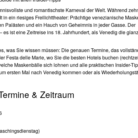
imnisvollste und romantischste Karneval der Welt. Während zeh
in ein riesiges Freilichttheater: Prächtige venezianische Mask
en Palästen und ein Hauch von Geheimnis in jeder Gasse. Der
 – es ist eine Zeitreise ins 18. Jahrhundert, als Venedig die glan
les, was Sie wissen müssen: Die genauen Termine, das vollstän
 Festa delle Marie, wo Sie die besten Hotels buchen (rechtzeit
lche Maskenbälle sich lohnen und alle praktischen Insider-Tip
um ersten Mal nach Venedig kommen oder als Wiederholungstä
 Termine & Zeitraum
6
aschingsdienstag)