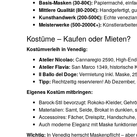
Basis-Masken (30-80€):
Papiermaché, einfa
Mittlere Qualität (80-200€):
Handgefertigt, gu
Kunsthandwerk (200-500€):
Echte veneziani
Meisterwerke (500-2000€+):
Künstlerarbeite
Kostüme – Kaufen oder Mieten?
Kostümverleih in Venedig:
Atelier Nicolao:
Cannaregio 2590, High-End
Atelier Flavia:
San Marco 1349, historische 
Il Ballo del Doge:
Vermietung inkl. Maske, 2
Tipp:
Rechtzeitig reservieren! Ab Dezember,
Eigenes Kostüm mitbringen:
Barock-Stil bevorzugt: Rokoko-Kleider, Gehr
Materialien: Samt, Seide, Brokat in dunklen, 
Accessoires: Fächer, Dreispitz, Handschuhe
Auch moderne Eleganz mit Maske funktionier
Wichtig:
In Venedig herrscht Maskenpflicht – aber