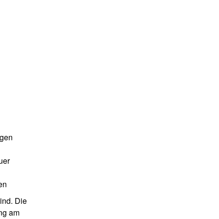
ngen
uer
en
ind. Die
ung am