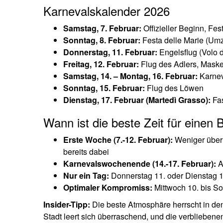
Karnevalskalender 2026
Samstag, 7. Februar:
Offizieller Beginn, Fe
Sonntag, 8. Februar:
Festa delle Marie (Umz
Donnerstag, 11. Februar:
Engelsflug (Volo 
Freitag, 12. Februar:
Flug des Adlers, Mask
Samstag, 14. – Montag, 16. Februar:
Karnev
Sonntag, 15. Februar:
Flug des Löwen
Dienstag, 17. Februar (Martedì Grasso):
Fas
Wann ist die beste Zeit für einen
Erste Woche (7.-12. Februar):
Weniger überl
bereits dabei
Karnevalswochenende (14.-17. Februar):
A
Nur ein Tag:
Donnerstag 11. oder Dienstag 17
Optimaler Kompromiss:
Mittwoch 10. bis So
Insider-Tipp:
Die beste Atmosphäre herrscht in den
Stadt leert sich überraschend, und die verblieben