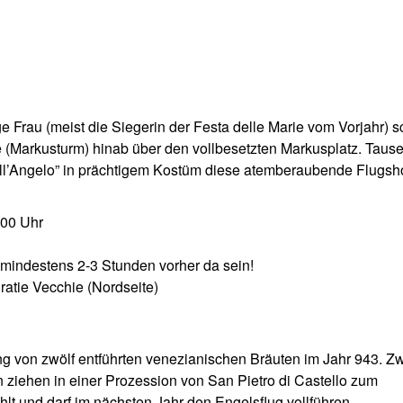
e Frau (meist die Siegerin der Festa delle Marie vom Vorjahr) 
 (Markusturm) hinab über den vollbesetzten Markusplatz. Taus
ll’Angelo” in prächtigem Kostüm diese atemberaubende Flugs
:00 Uhr
 mindestens 2-3 Stunden vorher da sein!
atie Vecchie (Nordseite)
 von zwölf entführten venezianischen Bräuten im Jahr 943. Zw
ziehen in einer Prozession von San Pietro di Castello zum
lt und darf im nächsten Jahr den Engelsflug vollführen.