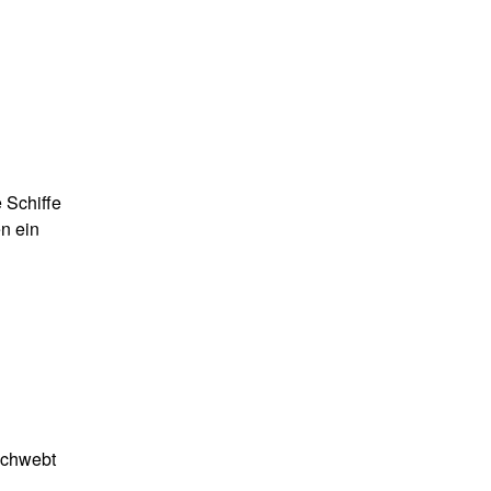
 Schiffe
en ein
schwebt