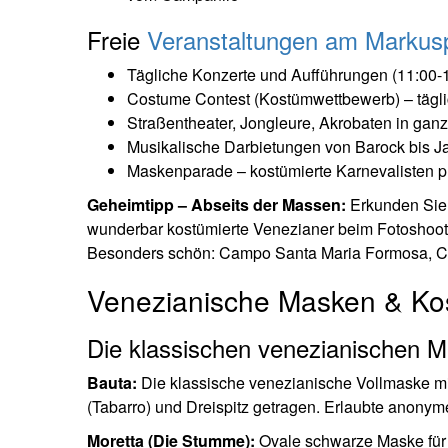
Freie
Veranstaltungen am Markusp
Tägliche Konzerte und Aufführungen (11:00-
Costume Contest (Kostümwettbewerb) – tägli
Straßentheater, Jongleure, Akrobaten in gan
Musikalische Darbietungen von Barock bis J
Maskenparade – kostümierte Karnevalisten p
Geheimtipp – Abseits der Massen:
Erkunden Sie d
wunderbar kostümierte Venezianer beim Fotoshoot
Besonders schön: Campo Santa Maria Formosa, Ca
Venezianische Masken & K
Die klassischen venezianischen 
Bauta:
Die klassische venezianische Vollmaske 
(Tabarro) und Dreispitz getragen. Erlaubte anony
Moretta (Die Stumme):
Ovale schwarze Maske für 