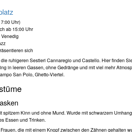
latz
17:00 Uhr)
ch ab 15:00 Uhr
z Venedig
azz
räsentieren sich
ie ruhigeren Sestieri Cannaregio und Castello. Hier finden Si
ing in leeren Gassen, ohne Gedränge und mit viel mehr Atmosp
mpo San Polo, Ghetto-Viertel.
ostüme
Masken
mit spitzem Kinn und ohne Mund. Wurde mit schwarzem Umhang
mes Essen und Trinken.
Frauen, die mit einem Knopf zwischen den Zähnen gehalten w