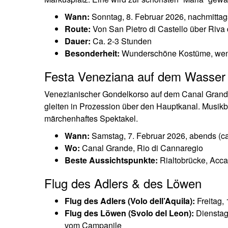
Wann:
Sonntag, 8. Februar 2026, nachmittag
Route:
Von San Pietro di Castello über Riva
Dauer:
Ca. 2-3 Stunden
Besonderheit:
Wunderschöne Kostüme, wenig
Festa Veneziana auf dem Wasser
Venezianischer Gondelkorso auf dem Canal Grande
gleiten in Prozession über den Hauptkanal. Musikbe
märchenhaftes Spektakel.
Wann:
Samstag, 7. Februar 2026, abends (ca
Wo:
Canal Grande, Rio di Cannaregio
Beste Aussichtspunkte:
Rialtobrücke, Acca
Flug des Adlers & des Löwen
Flug des Adlers (Volo dell’Aquila):
Freitag, 
Flug des Löwen (Svolo del Leon):
Dienstag,
vom Campanile