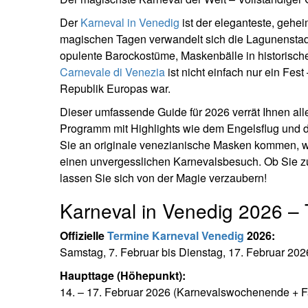
Der
Karneval in Venedig
ist der eleganteste, gehe
magischen Tagen verwandelt sich die Lagunenstadt 
opulente Barockostüme, Maskenbälle in historisch
Carnevale di Venezia
ist nicht einfach nur ein Fest
Republik Europas war.
Dieser umfassende Guide für 2026 verrät Ihnen al
Programm mit Highlights wie dem Engelsflug und der
Sie an originale venezianische Masken kommen, we
einen unvergesslichen Karnevalsbesuch. Ob Sie z
lassen Sie sich von der Magie verzaubern!
Karneval in Venedig 2026 –
Offizielle
Termine Karneval Venedig
2026:
Samstag, 7. Februar bis Dienstag, 17. Februar 202
Haupttage (Höhepunkt):
14. – 17. Februar 2026 (Karnevalswochenende + F