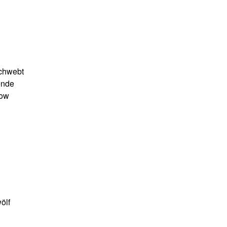
schwebt
ende
how
ölf