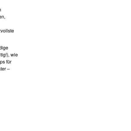
n
en,
zvollste
dige
ig!), wie
ps für
ter –