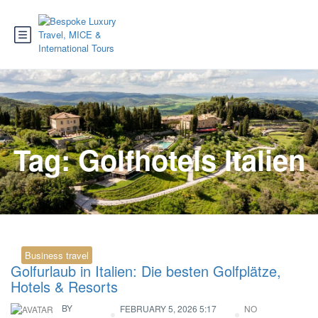
Tag:
Golfhotels Italien
Business travel
Golfurlaub in Italien: Die besten Golfplätze,
Hotels & Resorts
BY
FEBRUARY 5, 2026 5:17
NO