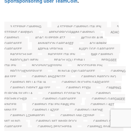
Sportsponsoring über TeamCoin
.
3 STERNE CAMPING
4 STERNE CAMPING ITALIEN
5
STERNE CAMPING
ABENDPROGRAMM CAMPING
ADAC
CAMPING
ADAC SUPERPLATZ
AKTIVURLAUB
GARDASEE
ANIMATION GARDASEE
AQUAPARK
GARDASEE
ARENA VERONA
AUSFLÜGE GARDASEE
BADESCHUHE
BADESEE ITALIEN
BAR CAMPING
BARDOLINO WEIN
BEACH VOLLEYBALL
BERGSEE
ITALIEN
BOGENSCHIESSEN
BOOTSVERLEIH
BRÖTCHENSERVICE
BUNGALOW GARDASEE
CAMPING
AM SEE
CAMPING ANGEBOTE
CAMPING BARDOLINO
CAMPING BELLA ITALIA
CAMPING BUCHEN GARDASEE
CAMPING DIREKT AM SEE
CAMPING EDEN
CAMPING
EUROPA SILVELLA
CAMPING FOSSALTA
CAMPING
FRÜHBUCHER
CAMPING GARDASEE
CAMPING GARDASEE
KINDER
CAMPING ITALIEN FAMILIEN
CAMPING LAST
MINUTE
CAMPING LAZISE
CAMPING LIMONE
CAMPING LOMBARDEI
CAMPING MALCESINE
CAMPING
MIT HUND
CAMPING MIT WHIRLPOOL
CAMPING OSTUFER
GARDASEE
CAMPING PESCHIERA
CAMPING RIVA