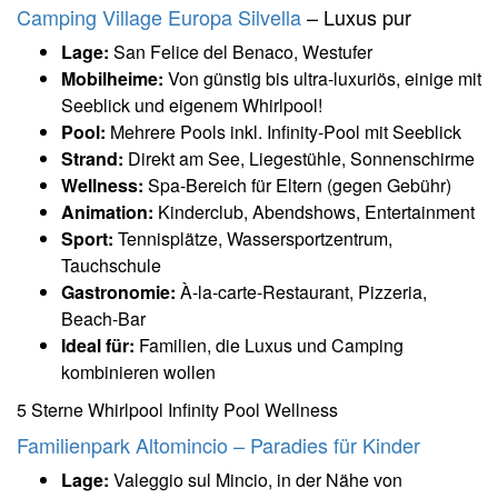
Camping Village Europa Silvella
– Luxus pur
Lage:
San Felice del Benaco, Westufer
Mobilheime:
Von günstig bis ultra-luxuriös, einige mit
Seeblick und eigenem Whirlpool!
Pool:
Mehrere Pools inkl. Infinity-Pool mit Seeblick
Strand:
Direkt am See, Liegestühle, Sonnenschirme
Wellness:
Spa-Bereich für Eltern (gegen Gebühr)
Animation:
Kinderclub, Abendshows, Entertainment
Sport:
Tennisplätze, Wassersportzentrum,
Tauchschule
Gastronomie:
À-la-carte-Restaurant, Pizzeria,
Beach-Bar
Ideal für:
Familien, die Luxus und Camping
kombinieren wollen
5 Sterne
Whirlpool
Infinity Pool
Wellness
Familienpark Altomincio – Paradies für Kinder
Lage:
Valeggio sul Mincio, in der Nähe von