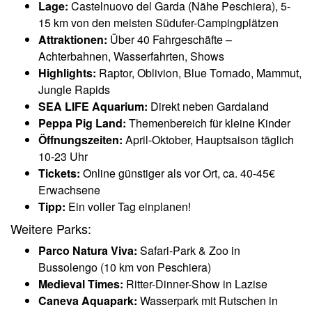
Lage:
Castelnuovo del Garda (Nähe Peschiera), 5-
15 km von den meisten Südufer-Campingplätzen
Attraktionen:
Über 40 Fahrgeschäfte –
Achterbahnen, Wasserfahrten, Shows
Highlights:
Raptor, Oblivion, Blue Tornado, Mammut,
Jungle Rapids
SEA LIFE Aquarium:
Direkt neben Gardaland
Peppa Pig Land:
Themenbereich für kleine Kinder
Öffnungszeiten:
April-Oktober, Hauptsaison täglich
10-23 Uhr
Tickets:
Online günstiger als vor Ort, ca. 40-45€
Erwachsene
Tipp:
Ein voller Tag einplanen!
Weitere Parks:
Parco Natura Viva:
Safari-Park & Zoo in
Bussolengo (10 km von Peschiera)
Medieval Times:
Ritter-Dinner-Show in Lazise
Caneva Aquapark:
Wasserpark mit Rutschen in