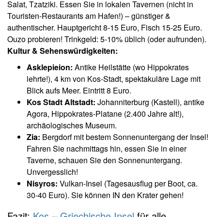
Salat, Tzatziki. Essen Sie in lokalen Tavernen (nicht in
Touristen-Restaurants am Hafen!) – günstiger &
authentischer. Hauptgericht 8-15 Euro, Fisch 15-25 Euro.
Ouzo probieren! Trinkgeld: 5-10% üblich (oder aufrunden).
Kultur & Sehenswürdigkeiten:
Asklepieion:
Antike Heilstätte (wo Hippokrates
lehrte!), 4 km von Kos-Stadt, spektakuläre Lage mit
Blick aufs Meer. Eintritt 8 Euro.
Kos Stadt Altstadt:
Johanniterburg (Kastell), antike
Agora, Hippokrates-Platane (2.400 Jahre alt!),
archäologisches Museum.
Zia:
Bergdorf mit bestem Sonnenuntergang der Insel!
Fahren Sie nachmittags hin, essen Sie in einer
Taverne, schauen Sie den Sonnenuntergang.
Unvergesslich!
Nisyros:
Vulkan-Insel (Tagesausflug per Boot, ca.
30-40 Euro). Sie können IN den Krater gehen!
Fazit:
Kos – Griechische Insel
für alle