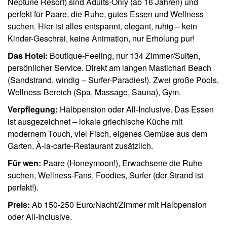
Neptune Resort) sind Adults-Only (ab 16 Jahren) und
perfekt für Paare, die Ruhe, gutes Essen und Wellness
suchen. Hier ist alles entspannt, elegant, ruhig – kein
Kinder-Geschrei, keine Animation, nur Erholung pur!
Das Hotel:
Boutique-Feeling, nur 134 Zimmer/Suiten,
persönlicher Service. Direkt am langen Mastichari Beach
(Sandstrand, windig – Surfer-Paradies!). Zwei große Pools,
Wellness-Bereich (Spa, Massage, Sauna), Gym.
Verpflegung:
Halbpension oder All-Inclusive. Das Essen
ist ausgezeichnet – lokale griechische Küche mit
modernem Touch, viel Fisch, eigenes Gemüse aus dem
Garten. À-la-carte-Restaurant zusätzlich.
Für wen:
Paare (Honeymoon!), Erwachsene die Ruhe
suchen, Wellness-Fans, Foodies, Surfer (der Strand ist
perfekt!).
Preis:
Ab 150-250 Euro/Nacht/Zimmer mit Halbpension
oder All-Inclusive.