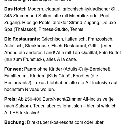
Das Hotel:
Modern, elegant, griechisch-kykladischer Stil.
348 Zimmer und Suiten, alle mit Meerblick oder Pool-
Zugang. Riesige Pools, direkter Strand-Zugang, Deluxe
Spa (Thalasso!), Fitness-Studio, Tennis.
Die Restaurants:
Griechisch, Italienisch, Französisch,
Asiatisch, Steakhouse, Fisch-Restaurant, Grill – jeden
Abend ein anderes Land! Alle mit Top-Qualität, kein Buffet
(nur zum Frühstück), alles À la carte.
Für wen:
Paare ohne Kinder (Adults-Only-Bereiche!),
Familien mit Kindern (Kids Club!), Foodies (die
Restaurants!), Luxus-Liebhaber, alle die All-Inclusive auf
höchstem Niveau wollen.
Preis:
Ab 250-400 Euro/Nacht/Zimmer All-Inclusive (je
nach Saison). Teuer, aber es lohnt sich – hier ist wirklich
ALLES inklusive!
Buchung:
Direkt über ikos-resorts.com oder über