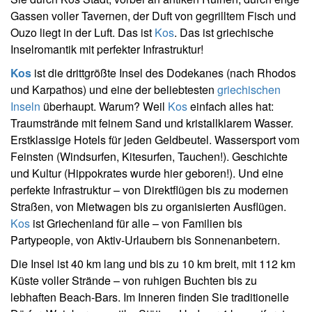
Gassen voller Tavernen, der Duft von gegrilltem Fisch und
Ouzo liegt in der Luft. Das ist
Kos
. Das ist griechische
Inselromantik mit perfekter Infrastruktur!
Kos
ist die drittgrößte Insel des Dodekanes (nach Rhodos
und Karpathos) und eine der beliebtesten
griechischen
Inseln
überhaupt. Warum? Weil
Kos
einfach alles hat:
Traumstrände mit feinem Sand und kristallklarem Wasser.
Erstklassige Hotels für jeden Geldbeutel. Wassersport vom
Feinsten (Windsurfen, Kitesurfen, Tauchen!). Geschichte
und Kultur (Hippokrates wurde hier geboren!). Und eine
perfekte Infrastruktur – von Direktflügen bis zu modernen
Straßen, von Mietwagen bis zu organisierten Ausflügen.
Kos
ist Griechenland für alle – von Familien bis
Partypeople, von Aktiv-Urlaubern bis Sonnenanbetern.
Die Insel ist 40 km lang und bis zu 10 km breit, mit 112 km
Küste voller Strände – von ruhigen Buchten bis zu
lebhaften Beach-Bars. Im Inneren finden Sie traditionelle