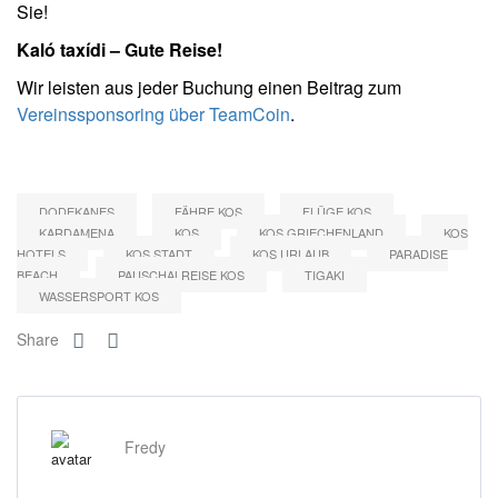
Sie!
Kaló taxídi – Gute Reise!
Wir leisten aus jeder Buchung einen Beitrag zum
Vereinssponsoring über TeamCoin
.
DODEKANES
FÄHRE KOS
FLÜGE KOS
KARDAMENA
KOS
KOS GRIECHENLAND
KOS
HOTELS
KOS STADT
KOS URLAUB
PARADISE
BEACH
PAUSCHALREISE KOS
TIGAKI
WASSERSPORT KOS
Share
Fredy