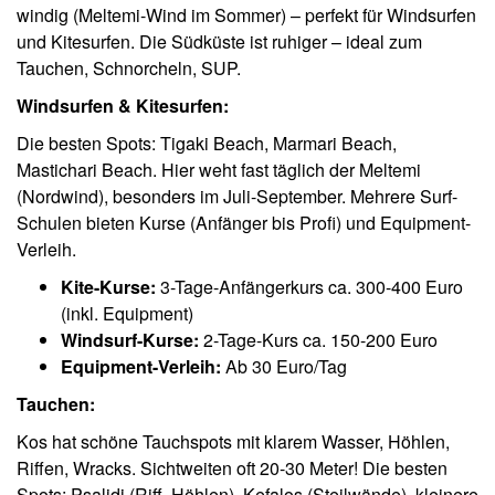
windig (Meltemi-Wind im Sommer) – perfekt für Windsurfen
und Kitesurfen. Die Südküste ist ruhiger – ideal zum
Tauchen, Schnorcheln, SUP.
Windsurfen & Kitesurfen:
Die besten Spots: Tigaki Beach, Marmari Beach,
Mastichari Beach. Hier weht fast täglich der Meltemi
(Nordwind), besonders im Juli-September. Mehrere Surf-
Schulen bieten Kurse (Anfänger bis Profi) und Equipment-
Verleih.
Kite-Kurse:
3-Tage-Anfängerkurs ca. 300-400 Euro
(inkl. Equipment)
Windsurf-Kurse:
2-Tage-Kurs ca. 150-200 Euro
Equipment-Verleih:
Ab 30 Euro/Tag
Tauchen:
Kos hat schöne Tauchspots mit klarem Wasser, Höhlen,
Riffen, Wracks. Sichtweiten oft 20-30 Meter! Die besten
Spots: Psalidi (Riff, Höhlen), Kefalos (Steilwände), kleinere