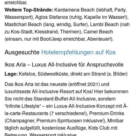
erreichbar.
Weitere Top-Strände:
Kardamena Beach (lebhaft, Party,
Wassersport), Agios Stefanos (ruhig, Kapelle im Wasser!),
Mastichari Beach (lang, windig, Surfer), Lambi Beach (nah
zu Kos-Stadt, Kiesstrand, Thermen), Camel Beach
(einsam, nur mit Boot/Jeep erreichbar, Abenteuer!).
Ausgesuchte
Hotelempfehlungen auf Kos
Ikos Aria – Luxus All-Inclusive für Anspruchsvolle
Lage:
Kefalos, Südwestküste, direkt am Strand (s. Bilder)
Das Ikos Aria ist das neueste (eröffnet 2021) und
luxuriöseste All-Inclusive-Resort auf Kos! Hier bekommen
Sie nicht das Standard-Buffet-All-Inclusive, sondern
“Infinite Lifestyle” – ein Luxus-All-Inclusive-Konzept mit À-
la-carte-Restaurants (7 verschiedene!), Premium-Drinks
(Champagner, Premium-Spirituosen inklusive!), Minibar
täglich aufgefüllt, kostenlose Ausflüge, Kids Club mit
Betreuung, Wassersport inklusive.