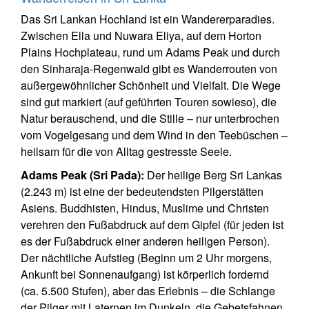
Das Sri Lankan Hochland ist ein Wandererparadies.
Zwischen Ella und Nuwara Eliya, auf dem Horton
Plains Hochplateau, rund um Adams Peak und durch
den Sinharaja-Regenwald gibt es Wanderrouten von
außergewöhnlicher Schönheit und Vielfalt. Die Wege
sind gut markiert (auf geführten Touren sowieso), die
Natur berauschend, und die Stille – nur unterbrochen
vom Vogelgesang und dem Wind in den Teebüschen –
heilsam für die von Alltag gestresste Seele.
Adams Peak (Sri Pada):
Der heilige Berg Sri Lankas
(2.243 m) ist eine der bedeutendsten Pilgerstätten
Asiens. Buddhisten, Hindus, Muslime und Christen
verehren den Fußabdruck auf dem Gipfel (für jeden ist
es der Fußabdruck einer anderen heiligen Person).
Der nächtliche Aufstieg (Beginn um 2 Uhr morgens,
Ankunft bei Sonnenaufgang) ist körperlich fordernd
(ca. 5.500 Stufen), aber das Erlebnis – die Schlange
der Pilger mit Laternen im Dunkeln, die Gebetsfahnen