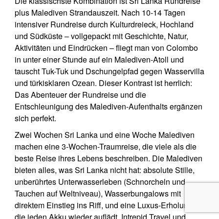
Die klassischste Kombination ist Sri Lanka Rundreise
plus Malediven Strandauszeit. Nach 10-14 Tagen
intensiver Rundreise durch Kulturdreieck, Hochland
und Südküste – vollgepackt mit Geschichte, Natur,
Aktivitäten und Eindrücken – fliegt man von Colombo
in unter einer Stunde auf ein Malediven-Atoll und
tauscht Tuk-Tuk und Dschungelpfad gegen Wasservilla
und türkisklaren Ozean. Dieser Kontrast ist herrlich:
Das Abenteuer der Rundreise und die
Entschleunigung des Malediven-Aufenthalts ergänzen
sich perfekt.
Zwei Wochen Sri Lanka und eine Woche Malediven
machen eine 3-Wochen-Traumreise, die viele als die
beste Reise ihres Lebens beschreiben. Die Malediven
bieten alles, was Sri Lanka nicht hat: absolute Stille,
unberührtes Unterwasserleben (Schnorcheln und
Tauchen auf Weltniveau), Wasserbungalows mit
direktem Einstieg ins Riff, und eine Luxus-Erholung,
die jeden Akku wieder auflädt. Intrepid Travel und