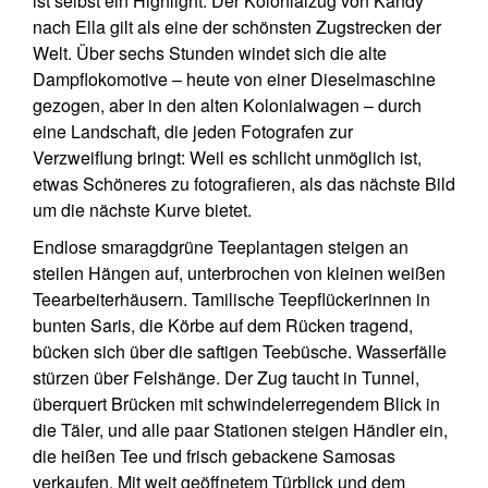
ist selbst ein Highlight. Der Kolonialzug von Kandy
nach Ella gilt als eine der schönsten Zugstrecken der
Welt. Über sechs Stunden windet sich die alte
Dampflokomotive – heute von einer Dieselmaschine
gezogen, aber in den alten Kolonialwagen – durch
eine Landschaft, die jeden Fotografen zur
Verzweiflung bringt: Weil es schlicht unmöglich ist,
etwas Schöneres zu fotografieren, als das nächste Bild
um die nächste Kurve bietet.
Endlose smaragdgrüne Teeplantagen steigen an
steilen Hängen auf, unterbrochen von kleinen weißen
Teearbeiterhäusern. Tamilische Teepflückerinnen in
bunten Saris, die Körbe auf dem Rücken tragend,
bücken sich über die saftigen Teebüsche. Wasserfälle
stürzen über Felshänge. Der Zug taucht in Tunnel,
überquert Brücken mit schwindelerregendem Blick in
die Täler, und alle paar Stationen steigen Händler ein,
die heißen Tee und frisch gebackene Samosas
verkaufen. Mit weit geöffnetem Türblick und dem