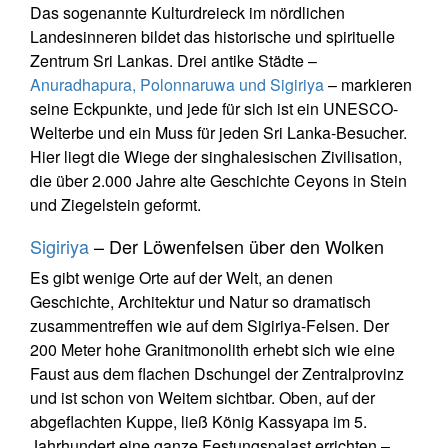
Das sogenannte Kulturdreieck im nördlichen
Landesinneren bildet das historische und spirituelle
Zentrum Sri Lankas. Drei antike Städte –
Anuradhapura, Polonnaruwa und Sigiriya
– markieren
seine Eckpunkte, und jede für sich ist ein UNESCO-
Welterbe und ein Muss für jeden Sri Lanka-Besucher.
Hier liegt die Wiege der singhalesischen Zivilisation,
die über 2.000 Jahre alte Geschichte Ceyons in Stein
und Ziegelstein geformt.
Sigiriya
– Der Löwenfelsen über den Wolken
Es gibt wenige Orte auf der Welt, an denen
Geschichte, Architektur und Natur so dramatisch
zusammentreffen wie auf dem Sigiriya-Felsen. Der
200 Meter hohe Granitmonolith erhebt sich wie eine
Faust aus dem flachen Dschungel der Zentralprovinz
und ist schon von Weitem sichtbar. Oben, auf der
abgeflachten Kuppe, ließ König Kassyapa im 5.
Jahrhundert eine ganze Festungspalast errichten –