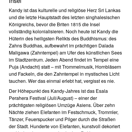
Insel
Kandy ist das kulturelle und religiöse Herz Sri Lankas
und die letzte Hauptstadt des letzten singhalesischen
Königreichs, bevor die Briten 1815 die Insel
vollständig kolonialisieren. Noch heute ist Kandy die
Hüterin des heiligsten Relikts des Buddhismus: des
Zahns Buddhas, aufbewahrt im prächtigen Dalada
Maligawa (Zahntempel) am Ufer des künstlichen Sees
im Stadtzentrum. Jeden Abend findet im Tempel eine
Puja (Andacht) statt – mit Trommelmusik, Hornbläsern
und Fackeln, die den Zahntempel in mystisches Licht
tauchen. Wer das einmal erlebt hat, vergisst es nie.
Der Höhepunkt des Kandy-Jahres ist das Esala
Perahera Festival (Juli/August) – einer der
prächtigsten religiösen Umzüge Asiens. Über zehn
Nächte ziehen Elefanten im Festschmuck, Trommler,
Tänzer, Feuerspucker und Pilger durch die Straßen
der Stadt. Hunderte von Elefanten, kunstvoll dekoriert