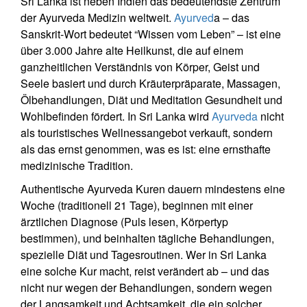
Sri Lanka ist neben Indien das bedeutendste Zentrum
der Ayurveda Medizin weltweit.
Ayurved
a – das
Sanskrit-Wort bedeutet “Wissen vom Leben” – ist eine
über 3.000 Jahre alte Heilkunst, die auf einem
ganzheitlichen Verständnis von Körper, Geist und
Seele basiert und durch Kräuterpräparate, Massagen,
Ölbehandlungen, Diät und Meditation Gesundheit und
Wohlbefinden fördert. In Sri Lanka wird
Ayurveda
nicht
als touristisches Wellnessangebot verkauft, sondern
als das ernst genommen, was es ist: eine ernsthafte
medizinische Tradition.
Authentische Ayurveda Kuren dauern mindestens eine
Woche (traditionell 21 Tage), beginnen mit einer
ärztlichen Diagnose (Puls lesen, Körpertyp
bestimmen), und beinhalten tägliche Behandlungen,
spezielle Diät und Tagesroutinen. Wer in Sri Lanka
eine solche Kur macht, reist verändert ab – und das
nicht nur wegen der Behandlungen, sondern wegen
der Langsamkeit und Achtsamkeit, die ein solcher