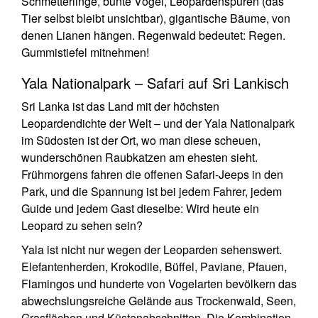
Schmetterlinge, bunte Vögel, Leopardenspuren (das
Tier selbst bleibt unsichtbar), gigantische Bäume, von
denen Lianen hängen. Regenwald bedeutet: Regen.
Gummistiefel mitnehmen!
Yala Nationalpark – Safari auf Sri Lankisch
Sri Lanka ist das Land mit der höchsten
Leopardendichte der Welt – und der Yala Nationalpark
im Südosten ist der Ort, wo man diese scheuen,
wunderschönen Raubkatzen am ehesten sieht.
Frühmorgens fahren die offenen Safari-Jeeps in den
Park, und die Spannung ist bei jedem Fahrer, jedem
Guide und jedem Gast dieselbe: Wird heute ein
Leopard zu sehen sein?
Yala ist nicht nur wegen der Leoparden sehenswert.
Elefantenherden, Krokodile, Büffel, Paviane, Pfauen,
Flamingos und hunderte von Vogelarten bevölkern das
abwechslungsreiche Gelände aus Trockenwald, Seen,
Grasflächen und Küstenabschnitten. Die Kombination