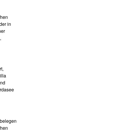
chen
der in
her
,
t,
lla
und
ardasee
 belegen
ühen