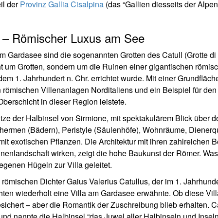
il der
Provinz Gallia Cisalpina
(das “Gallien diesseits der Alpen
ne – Römischer Luxus am See
 Gardasee sind die sogenannten Grotten des Catull (Grotte di 
ht um Grotten, sondern um die Ruinen einer gigantischen römis
dem 1. Jahrhundert n. Chr. errichtet wurde. Mit einer Grundfläch
 römischen Villenanlagen Norditaliens und ein Beispiel für den
erschicht in dieser Region leistete.
pitze der Halbinsel von Sirmione, mit spektakulärem Blick über 
Thermen (Bädern), Peristyle (Säulenhöfe), Wohnräume, Dienerqu
it exotischen Pflanzen. Die Architektur mit ihren zahlreichen 
nenlandschaft wirken, zeigt die hohe Baukunst der Römer. Was
enen Hügeln zur Villa geleitet.
 römischen Dichter Gaius Valerius Catullus, der im 1. Jahrhunde
ten wiederholt eine Villa am Gardasee erwähnte. Ob diese Vill
 gesichert – aber die Romantik der Zuschreibung blieb erhalten. C
nd nannte die Halbinsel “das Juwel aller Halbinseln und Inseln