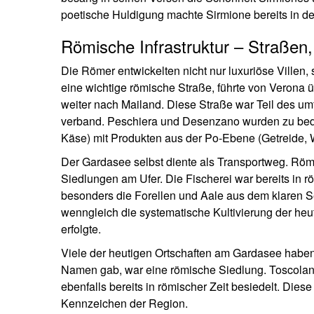
poetische Huldigung machte Sirmione bereits in de
Römische Infrastruktur – Straßen
Die Römer entwickelten nicht nur luxuriöse Villen,
eine wichtige römische Straße, führte von Verona
weiter nach Mailand. Diese Straße war Teil des 
verband. Peschiera und Desenzano wurden zu bed
Käse) mit Produkten aus der Po-Ebene (Getreide, 
Der Gardasee selbst diente als Transportweg. Rö
Siedlungen am Ufer. Die Fischerei war bereits in r
besonders die Forellen und Aale aus dem klaren S
wenngleich die systematische Kultivierung der he
erfolgte.
Viele der heutigen Ortschaften am Gardasee habe
Namen gab, war eine römische Siedlung. Toscolan
ebenfalls bereits in römischer Zeit besiedelt. Dies
Kennzeichen der Region.