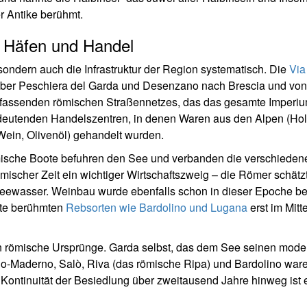
r Antike berühmt.
, Häfen und Handel
 sondern auch die Infrastruktur der Region systematisch. Die
Via
 über Peschiera del Garda und Desenzano nach Brescia und von
umfassenden römischen Straßennetzes, das das gesamte Imperi
eutenden Handelszentren, in denen Waren aus den Alpen (Holz
Wein, Olivenöl) gehandelt wurden.
mische Boote befuhren den See und verbanden die verschieden
ömischer Zeit ein wichtiger Wirtschaftszweig – die Römer schätz
eewasser. Weinbau wurde ebenfalls schon in dieser Epoche be
ute berühmten
Rebsorten wie Bardolino und Lugana
erst im Mitte
n römische Ursprünge. Garda selbst, das dem See seinen mod
o-Maderno, Salò, Riva (das römische Ripa) und Bardolino war
e Kontinuität der Besiedlung über zweitausend Jahre hinweg ist 