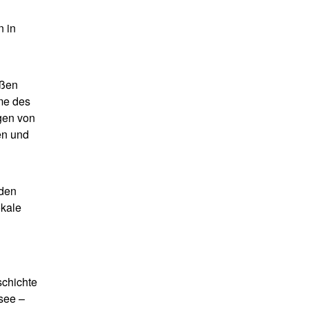
n in
eßen
me des
en von
en und
 den
okale
schichte
see –