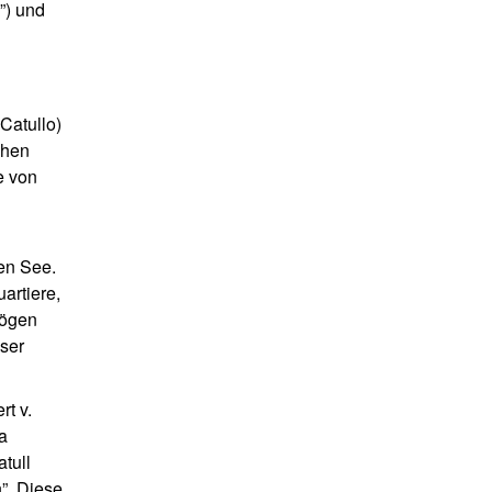
”) und
Catullo)
chen
e von
den See.
artiere,
Bögen
ser
rt v.
a
atull
”. Diese