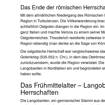
Das Ende der römischen Herrscha
Mit dem allmählichen Niedergang des Römischen Re
Region in Turbulenzen. Die Völkerwanderung bra
schließlich Ostgoten drangen in die Region ein. Im
ganz Italien und machte Verona zu einem seiner M
Ostgotenreiches. Theoderich residierte zeitweise 
Region lebendig (man denke an die Sage von König
Die ostgotische Herrschaft war vergleichsweise st
Gotenkrieg (535-552 n. Chr.), in dem das Oströmisc
zurückzuerobern, wurde die Region verwüstet. Die b
Langobarden in Norditalien ein und begründeten e
haben sollte.
Das Frühmittelalter – Lango
Herrschaften
Die Langobarden, ein germanischer Stamm aus dem G