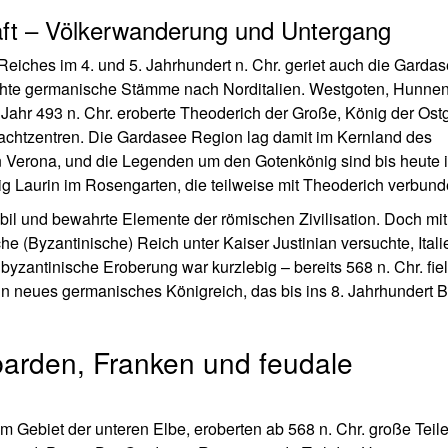
ft – Völkerwanderung und Untergang
iches im 4. und 5. Jahrhundert n. Chr. geriet auch die Garda
chte germanische Stämme nach Norditalien. Westgoten, Hunne
 Jahr 493 n. Chr. eroberte Theoderich der Große, König der Ost
achtzentren. Die Gardasee Region lag damit im Kernland des
in Verona, und die Legenden um den Gotenkönig sind bis heute i
 Laurin im Rosengarten, die teilweise mit Theoderich verbunde
abil und bewahrte Elemente der römischen Zivilisation. Doch mi
he (Byzantinische) Reich unter Kaiser Justinian versuchte, Itali
yzantinische Eroberung war kurzlebig – bereits 568 n. Chr. fie
in neues germanisches Königreich, das bis ins 8. Jahrhundert 
barden, Franken und feudale
ebiet der unteren Elbe, eroberten ab 568 n. Chr. große Teile 