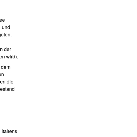
see
n und
goten,
n der
n wird).
t dem
en
len die
Bestand
Italiens