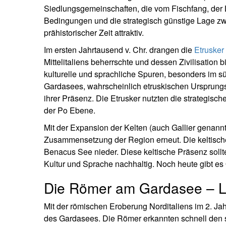
Siedlungsgemeinschaften, die vom Fischfang, der 
Bedingungen und die strategisch günstige Lage z
prähistorischer Zeit attraktiv.
Im ersten Jahrtausend v. Chr. drangen die
Etrusker
Mittelitaliens beherrschte und dessen Zivilisation bi
kulturelle und sprachliche Spuren, besonders im 
Gardasees, wahrscheinlich etruskischen Ursprun
ihrer Präsenz. Die Etrusker nutzten die strategi
der Po Ebene.
Mit der Expansion der Kelten (auch Gallier genannt
Zusammensetzung der Region erneut. Die keltisc
Benacus See nieder. Diese keltische Präsenz sollt
Kultur und Sprache nachhaltig. Noch heute gibt es
Die Römer am Gardasee – Lux
Mit der römischen Eroberung Norditaliens im 2. Ja
des Gardasees. Die Römer erkannten schnell den s