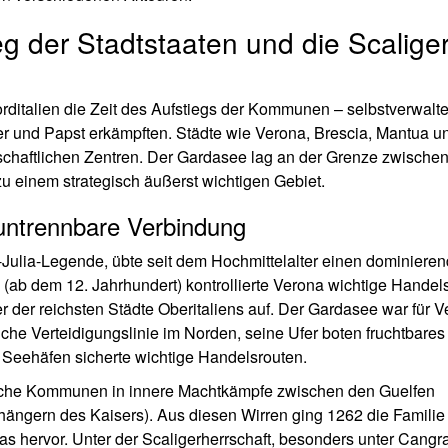
eg der Stadtstaaten und die Scalige
orditalien die Zeit des Aufstiegs der Kommunen – selbstverwalte
er und Papst erkämpften. Städte wie Verona, Brescia, Mantua u
schaftlichen Zentren. Der Gardasee lag an der Grenze zwische
 einem strategisch äußerst wichtigen Gebiet.
untrennbare Verbindung
-Julia-Legende, übte seit dem Hochmittelalter einen dominiere
 (ab dem 12. Jahrhundert) kontrollierte Verona wichtige Hande
er der reichsten Städte Oberitaliens auf. Der Gardasee war für 
iche Verteidigungslinie im Norden, seine Ufer boten fruchtbares
 Seehäfen sicherte wichtige Handelsrouten.
enische Kommunen in innere Machtkämpfe zwischen den Guelfen
ängern des Kaisers). Aus diesen Wirren ging 1262 die Familie 
s hervor. Unter der Scaligerherrschaft, besonders unter Cangra