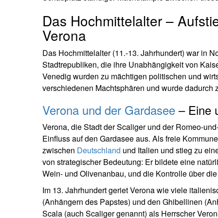
Das Hochmittelalter – Aufsti
Verona
Das Hochmittelalter (11.-13. Jahrhundert) war in N
Stadtrepubliken, die ihre Unabhängigkeit von Kais
Venedig wurden zu mächtigen politischen und wirt
verschiedenen Machtsphären und wurde dadurch zu
Verona und der Gardasee
– Eine 
Verona, die Stadt der Scaliger und der Romeo-und
Einfluss auf den Gardasee aus. Als freie Kommune
zwischen
Deutschland
und Italien und stieg zu ein
von strategischer Bedeutung: Er bildete eine natürl
Wein- und Olivenanbau, und die Kontrolle über die
Im 13. Jahrhundert geriet Verona wie viele itali
(Anhängern des Papstes) und den Ghibellinen (Anh
Scala (auch Scaliger genannt) als Herrscher Verona