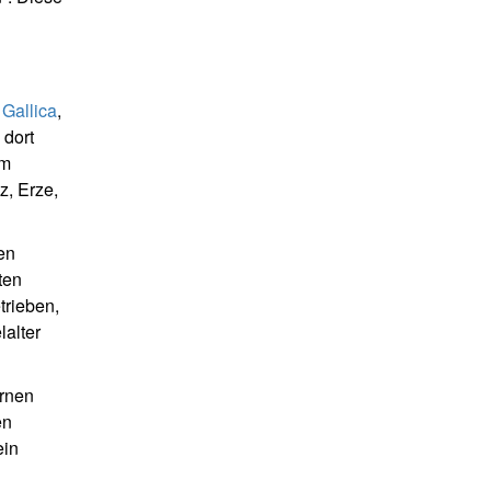
 Gallica
,
 dort
um
, Erze,
en
ten
trieben,
lalter
ernen
en
ein