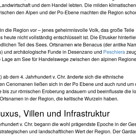
Landwirtschaft und dem Handel lebten. Die milden klimatischen
wischen den Alpen und der Po-Ebene machten die Region scho
in die Region vor – jenes geheimnisvolle Volk, das große Teile
s heute nicht vollständig entschlüsselt ist. Die Etrusker hinterli
südlichen Teil des Sees. Ortsnamen wie Benacus (der antike Na
gs) und archäologische Funde in Desenzano und
Peschiera
zeug
sche Lage am See für Handelswege zwischen den alpinen Region
) ab dem 4. Jahrhundert v. Chr. änderte sich die ethnische
hen Cenomanen ließen sich in der Po Ebene und auch rund um
e bis zur römischen Eroberung andauern und beeinflusste die l
 Ortsnamen in der Region, die keltische Wurzeln haben.
us, Villen und Infrastruktur
hrhundert v. Chr. begann die wohl prägendste Epoche in der Ge
trategischen und landschaftlichen Wert der Region. Der Garda