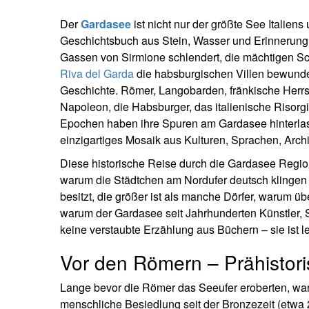
Der
Gardasee
ist nicht nur der größte See Italien
Geschichtsbuch aus Stein, Wasser und Erinnerung. W
Gassen von Sirmione schlendert, die mächtigen Sca
Riva del Garda
die habsburgischen Villen bewunde
Geschichte. Römer, Langobarden, fränkische Herrs
Napoleon, die Habsburger, das italienische Risorgi
Epochen haben ihre Spuren am Gardasee hinterlass
einzigartiges Mosaik aus Kulturen, Sprachen, Arch
Diese historische Reise durch die Gardasee Region i
warum die Städtchen am Nordufer deutsch klingen 
besitzt, die größer ist als manche Dörfer, warum
warum der Gardasee seit Jahrhunderten Künstler, S
keine verstaubte Erzählung aus Büchern – sie ist le
Vor den Römern – Prähistori
Lange bevor die Römer das Seeufer eroberten, wa
menschliche Besiedlung seit der Bronzezeit (etwa 