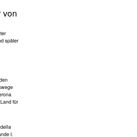
r von
ter
nd später
n
nden
lswege
Verona
 Land für
della
nde I.