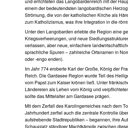
und errichteten das Langobardenreich mit der Hau
einem der bedeutendsten langobardischen Herzogtü
Strömung, die von der katholischen Kirche als Häre
zum Katholizismus, was ihre Integration in die römis
Unter den Langobarden erlebte die Region eine gewi
Kriegsverheerungen, und neue Siedlungsstrukturen 
verlassen, aber neue, einfachere landwirtschaftli
sprachliche Spuren – zahlreiche Ortsnamen in Nord
oder -engo enden).
Im Jahr 774 eroberte Karl der Große, König der Fra
Reich. Die Gardasee Region wurde Teil des Heilig
vom Papst zum Kaiser krönen ließ. Unter fränkische
Ländereien als Lehen vom König und verpflichteten
sollte das Mittelalter am Gardasee prägen.
Mit dem Zerfall des Karolingerreiches nach dem To
Jahrhundert zerfiel auch die zentrale Kontrolle übe
aufstrebende Stadtrepubliken – begannen, ihre 
Schauplatz ständiger Machtkämpfe zwischen diese