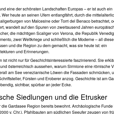
s und eine der schönsten Landschaften Europas – er ist auch ein
er heute an seinen Ufern entlangfährt, durch die mittelalterli
ligerburgen von Malcesine oder Torri del Benaco betrachtet, o
rt, wandelt auf den Spuren von zweitausend Jahren europäisc
cher, die mächtigen Scaliger von Verona, die Republik Venedig
mento, zwei Weltkriege und schließlich die Moderne – all diese
en und die Region zu dem gemacht, was sie heute ist: ein
itekturen und Erinnerungen.
st nicht nur für Geschichtsinteressierte faszinierend. Sie erklär
und österreichisch aussehen, warum Sirmione eine römische Vi
 überall am See venezianische Löwen die Fassaden schmücken, 
chriftsteller, Fürsten und Eroberer anzog. Geschichte ist am G
bendig, sichtbar, spürbar an jeder Ecke.
sche Siedlungen und die Etrusker
r die Gardasee Region bereits bewohnt. Archäologische Funde
2000 v. Chr.). Pfahlbauten am südlichen Seeufer zeugen von fr