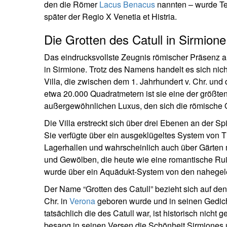
den die Römer
Lacus Benacus
nannten – wurde Te
später der Regio X Venetia et Histria.
Die Grotten des Catull in Sirmio
Das eindrucksvollste Zeugnis römischer Präsenz am
in Sirmione. Trotz des Namens handelt es sich nic
Villa, die zwischen dem 1. Jahrhundert v. Chr. und 
etwa 20.000 Quadratmetern ist sie eine der größten
außergewöhnlichen Luxus, den sich die römische Ob
Die Villa erstreckt sich über drei Ebenen an der S
Sie verfügte über ein ausgeklügeltes System von 
Lagerhallen und wahrscheinlich auch über Gärten m
und Gewölben, die heute wie eine romantische Rui
wurde über ein Aquädukt-System von den nahegeleg
Der Name “Grotten des Catull” bezieht sich auf den
Chr. in
Verona
geboren wurde und in seinen Gedich
tatsächlich die des Catull war, ist historisch nicht
besang in seinen Versen die Schönheit Sirmiones u