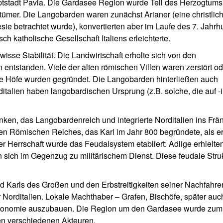
ptstadt Pavia. Die Gardasee Region wurde Teil des Herzogtums
mer. Die Langobarden waren zunächst Arianer (eine christlic
sie betrachtet wurde), konvertierten aber im Laufe des 7. Jahrh
ch katholische Gesellschaft Italiens erleichterte.
sse Stabilität. Die Landwirtschaft erholte sich von den
entstanden. Viele der alten römischen Villen waren zerstört od
che Höfe wurden gegründet. Die Langobarden hinterließen auch
italien haben langobardischen Ursprung (z.B. solche, die auf -
nken, das Langobardenreich und integrierte Norditalien ins Frä
en Römischen Reiches, das Karl im Jahr 800 begründete, als er
r Herrschaft wurde das Feudalsystem etabliert: Adlige erhielte
 sich im Gegenzug zu militärischem Dienst. Diese feudale Stru
d Karls des Großen und den Erbstreitigkeiten seiner Nachfahre
r Norditalien. Lokale Machthaber – Grafen, Bischöfe, später auc
Autonomie auszubauen. Die Region um den Gardasee wurde zum
n verschiedenen Akteuren.