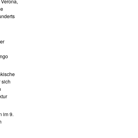
 Verona,
he
underts
er
ingo
nkische
 sich
n
ktur
n im 9.
h