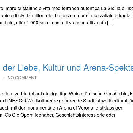
vo, mare cristallino e vita mediterranea autentica La Sicilia è l'is
ico di civiltà millenarie, bellezze naturali mozzafiato e tradizi
ficie, oltre 1.000 km di costa, il vulcano attivo più [...]
 der Liebe, Kultur und Arena-Spekt
NO COMMENT
talien, verbindet auf einzigartige Weise römische Geschichte, ku
m UNESCO-Weltkulturerbe gehörende Stadt ist weltberühmt fü
auch mit der monumentalen Arena di Verona, erstklassigen
m. Ob Sie Opernliebhaber, Geschichtsinteressierte oder