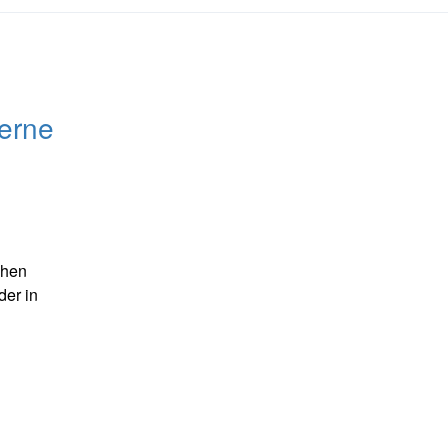
erne
chen
der in