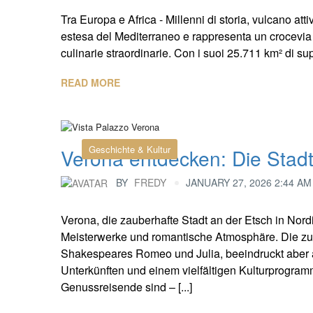
Tra Europa e Africa - Millenni di storia, vulcano atti
estesa del Mediterraneo e rappresenta un crocevia un
culinarie straordinarie. Con i suoi 25.711 km² di super
READ MORE
Geschichte & Kultur
Verona entdecken: Die Stadt
BY
FREDY
JANUARY 27, 2026 2:44 AM
Verona, die zauberhafte Stadt an der Etsch in Nordi
Meisterwerke und romantische Atmosphäre. Die zu
Shakespeares Romeo und Julia, beeindruckt aber 
Unterkünften und einem vielfältigen Kulturprogram
Genussreisende sind – [...]