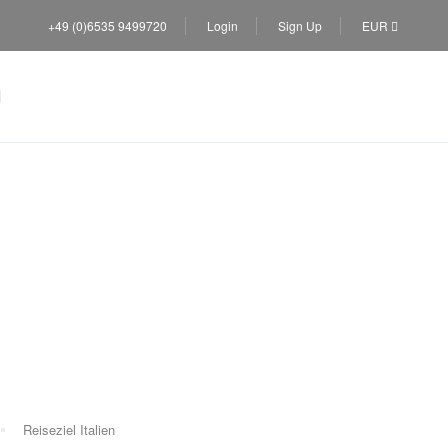
+49 (0)6535 9499720
Login
Sign Up
EUR
Reiseziel Italien