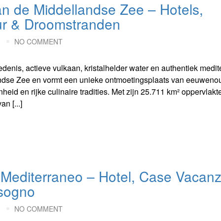
 van de Middellandse Zee – Hotels,
uur & Droomstranden
M
NO COMMENT
enis, actieve vulkaan, kristalhelder water en authentiek medit
llandse Zee en vormt een unieke ontmoetingsplaats van eeuweno
d en rijke culinaire tradities. Met zijn 25.711 km² oppervlakt
n [...]
el Mediterraneo – Hotel, Case Vacan
 sogno
M
NO COMMENT