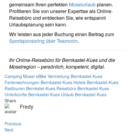
gemeinsam Ihren perfekten
Moselurlaub
planen.
Profitieren Sie von unserer Expertise als Online-
Reisebüro und entdecken Sie, wie entspannt
Urlaubsplanung sein kann.
Wir leisten aus jeder Buchung einen Beitrag zum
Sportsponsoring über Teamcoin
.
Ihr Online-Reisebüro für Bernkastel-Kues und die
Moselregion – persönlich, kompetent, digital.
Camping Mosel
eBike Vermietung Bernkastel-Kues
Ferienwohnungen Bernkastel-Kues
Hotels Bernkastel-Kues
Radtouren Bernkstel-Kues
Reisebüro Bernkastel-Kues
Unterkünfte Bernkastel-Kues
Urlaub Bernkastel-Kues
Share
Fredy
Post
Previous
Next
navigation