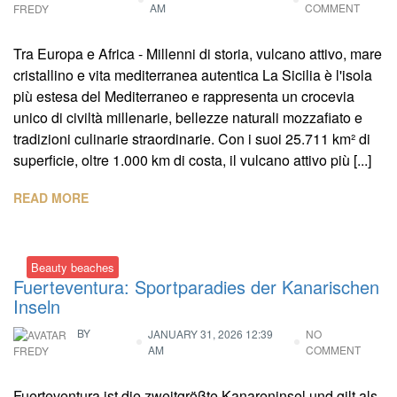
AM
COMMENT
FREDY
Tra Europa e Africa - Millenni di storia, vulcano attivo, mare
cristallino e vita mediterranea autentica La Sicilia è l'isola
più estesa del Mediterraneo e rappresenta un crocevia
unico di civiltà millenarie, bellezze naturali mozzafiato e
tradizioni culinarie straordinarie. Con i suoi 25.711 km² di
superficie, oltre 1.000 km di costa, il vulcano attivo più [...]
READ MORE
Beauty beaches
Fuerteventura: Sportparadies der Kanarischen
Inseln
BY
JANUARY 31, 2026 12:39
NO
AM
COMMENT
FREDY
Fuerteventura ist die zweitgrößte Kanareninsel und gilt als