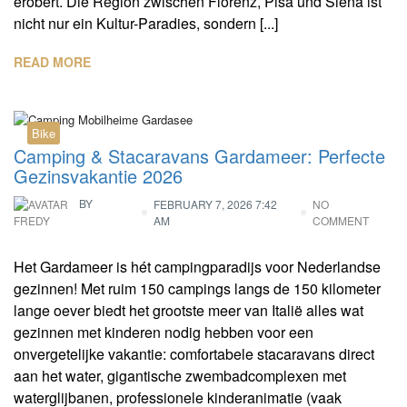
erobert. Die Region zwischen Florenz, Pisa und Siena ist
nicht nur ein Kultur-Paradies, sondern [...]
READ MORE
Bike
Camping & Stacaravans Gardameer: Perfecte
Gezinsvakantie 2026
BY
FEBRUARY 7, 2026 7:42
NO
AM
COMMENT
FREDY
Het Gardameer is hét campingparadijs voor Nederlandse
gezinnen! Met ruim 150 campings langs de 150 kilometer
lange oever biedt het grootste meer van Italië alles wat
gezinnen met kinderen nodig hebben voor een
onvergetelijke vakantie: comfortabele stacaravans direct
aan het water, gigantische zwembadcomplexen met
waterglijbanen, professionele kinderanimatie (vaak