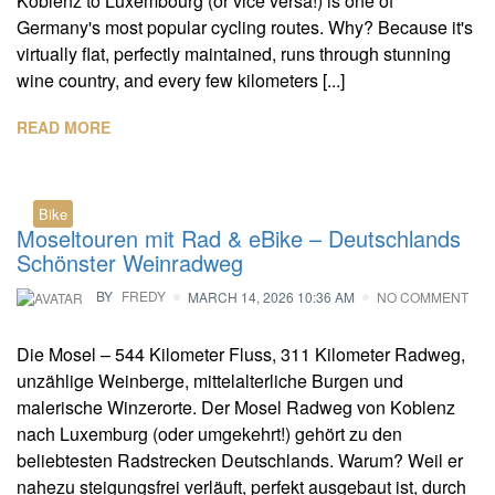
Koblenz to Luxembourg (or vice versa!) is one of
Germany's most popular cycling routes. Why? Because it's
virtually flat, perfectly maintained, runs through stunning
wine country, and every few kilometers [...]
READ MORE
Bike
Moseltouren mit Rad & eBike – Deutschlands
Schönster Weinradweg
BY
FREDY
MARCH 14, 2026 10:36 AM
NO COMMENT
Die Mosel – 544 Kilometer Fluss, 311 Kilometer Radweg,
unzählige Weinberge, mittelalterliche Burgen und
malerische Winzerorte. Der Mosel Radweg von Koblenz
nach Luxemburg (oder umgekehrt!) gehört zu den
beliebtesten Radstrecken Deutschlands. Warum? Weil er
nahezu steigungsfrei verläuft, perfekt ausgebaut ist, durch