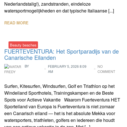
Nederlandstalig!), zandstranden, eindeloze
watersportmogelijkheden en dat typische Italiaanse [...]
READ MORE
Beauty beaches
FUERTEVENTURA: Het Sportparadijs van de
Canarische Eilanden
BY
FEBRUARY 5, 2026 8:09
NO
AM
COMMENT
FREDY
Surfen, Kitesurfen, Windsurfen, Golf en Triathlon op het
Windeiland Sporthotels, Trainingskampen en de Beste
Spots voor Actieve Vakantie Waarom Fuerteventura HET
Sporteiland van Europa is Fuerteventura is niet zomaar
een Canarisch eiland — het is het absolute Mekka voor
watersporters, triathleten, golfers en iedereen die houdt
van een actieve vakantie in de zon. Met [...]