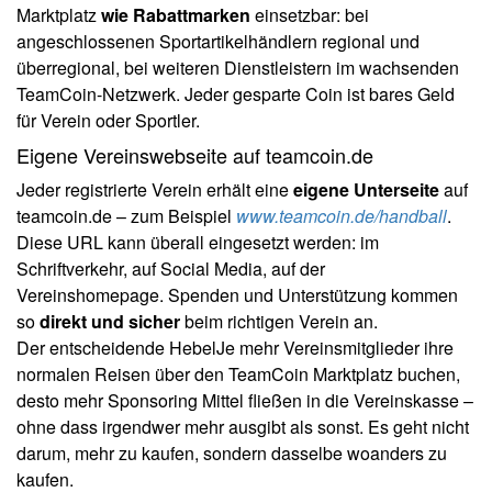
Marktplatz
wie Rabattmarken
einsetzbar: bei
angeschlossenen Sportartikelhändlern regional und
überregional, bei weiteren Dienstleistern im wachsenden
TeamCoin-Netzwerk. Jeder gesparte Coin ist bares Geld
für Verein oder Sportler.
Eigene Vereinswebseite auf teamcoin.de
Jeder registrierte Verein erhält eine
eigene Unterseite
auf
teamcoin.de – zum Beispiel
www.teamcoin.de/handball
.
Diese URL kann überall eingesetzt werden: im
Schriftverkehr, auf Social Media, auf der
Vereinshomepage. Spenden und Unterstützung kommen
so
direkt und sicher
beim richtigen Verein an.
Der entscheidende Hebel
Je mehr Vereinsmitglieder ihre
normalen Reisen über den TeamCoin Marktplatz buchen,
desto mehr Sponsoring Mittel fließen in die Vereinskasse –
ohne dass irgendwer mehr ausgibt als sonst. Es geht nicht
darum, mehr zu kaufen, sondern dasselbe woanders zu
kaufen.