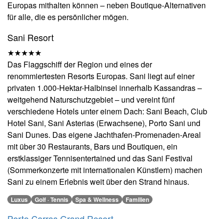
Europas mithalten können – neben Boutique-Alternativen
für alle, die es persönlicher mögen.
Sani Resort
★★★★★
Das Flaggschiff der Region und eines der
renommiertesten Resorts Europas. Sani liegt auf einer
privaten 1.000-Hektar-Halbinsel innerhalb Kassandras –
weitgehend Naturschutzgebiet – und vereint fünf
verschiedene Hotels unter einem Dach: Sani Beach, Club
Hotel Sani, Sani Asterias (Erwachsene), Porto Sani und
Sani Dunes. Das eigene Jachthafen-Promenaden-Areal
mit über 30 Restaurants, Bars und Boutiquen, ein
erstklassiger Tennisentertained und das Sani Festival
(Sommerkonzerte mit internationalen Künstlern) machen
Sani zu einem Erlebnis weit über den Strand hinaus.
Luxus
Golf · Tennis
Spa & Wellness
Familien
Porto Carras Grand Resort