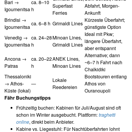
Bari →
ca. 8–10
Superfast
Abfahrt, Morgen-
Igoumenitsa
h
Ferries
Ankunft
Brindisi →
Kürzeste Überfahrt;
ca. 6–8 h
Grimaldi Lines
Igoumenitsa
günstigste Option
Ideal mit Pkw;
Venedig →
ca. 24–28
Minoan Lines,
längere Überfahrt,
Igoumenitsa
h
Grimaldi Lines
aber entspannt
Alternative; dann
Ancona →
ca. 20–22
ANEK Lines,
~6–7 h Fahrt nach
Patras
h
Minoan Lines
Chalkidiki
Thessaloniki
Bootstouren entlang
Lokale
→ Athos-
—
Athos von
Reedereien
Küste (lokal)
Ouranoupoli
Fähr Buchungstipps
Frühzeitig buchen: Kabinen für Juli/August sind oft
schon im Winter ausgebucht. Plattform:
traghetti
online
, direkt beim Anbieter.
Kabine vs. Liegestuhl: Für Nachtüberfahrten lohnt