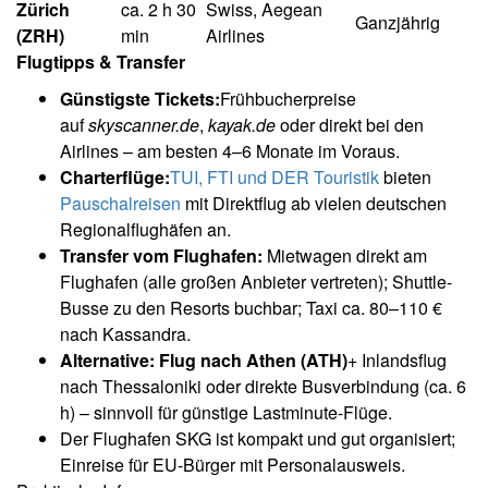
Zürich
ca. 2 h 30
Swiss, Aegean
Ganzjährig
(ZRH)
min
Airlines
Flugtipps & Transfer
Günstigste Tickets:
Frühbucherpreise
auf
skyscanner.de
,
kayak.de
oder direkt bei den
Airlines – am besten 4–6 Monate im Voraus.
Charterflüge:
TUI, FTI und DER Touristik
bieten
Pauschalreisen
mit Direktflug ab vielen deutschen
Regionalflughäfen an.
Transfer vom Flughafen:
Mietwagen direkt am
Flughafen (alle großen Anbieter vertreten); Shuttle-
Busse zu den Resorts buchbar; Taxi ca. 80–110 €
nach Kassandra.
Alternative: Flug nach Athen (ATH)
+ Inlandsflug
nach Thessaloniki oder direkte Busverbindung (ca. 6
h) – sinnvoll für günstige Lastminute-Flüge.
Der Flughafen SKG ist kompakt und gut organisiert;
Einreise für EU-Bürger mit Personalausweis.