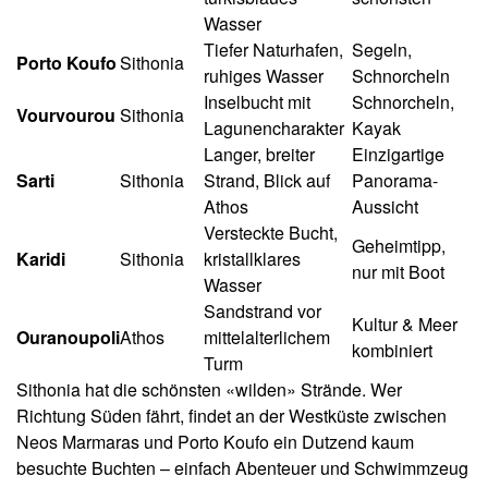
Wasser
Tiefer Naturhafen,
Segeln,
Porto Koufo
Sithonia
ruhiges Wasser
Schnorcheln
Inselbucht mit
Schnorcheln,
Vourvourou
Sithonia
Lagunencharakter
Kayak
Langer, breiter
Einzigartige
Sarti
Sithonia
Strand, Blick auf
Panorama-
Athos
Aussicht
Versteckte Bucht,
Geheimtipp,
Karidi
Sithonia
kristallklares
nur mit Boot
Wasser
Sandstrand vor
Kultur & Meer
Ouranoupoli
Athos
mittelalterlichem
kombiniert
Turm
Sithonia hat die schönsten «wilden» Strände. Wer
Richtung Süden fährt, findet an der Westküste zwischen
Neos Marmaras und Porto Koufo ein Dutzend kaum
besuchte Buchten – einfach Abenteuer und Schwimmzeug