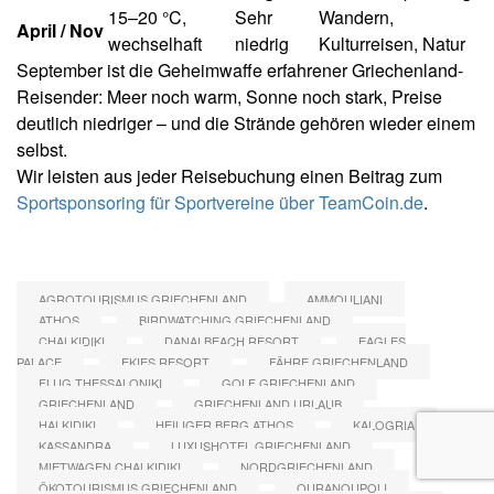
15–20 °C,
Sehr
Wandern,
April / Nov
wechselhaft
niedrig
Kulturreisen, Natur
September ist die Geheimwaffe erfahrener Griechenland-
Reisender: Meer noch warm, Sonne noch stark, Preise
deutlich niedriger – und die Strände gehören wieder einem
selbst.
Wir leisten aus jeder Reisebuchung einen Beitrag zum
Sportsponsoring für Sportvereine über TeamCoin.de
.
AGROTOURISMUS GRIECHENLAND
AMMOULIANI
ATHOS
BIRDWATCHING GRIECHENLAND
CHALKIDIKI
DANAI BEACH RESORT
EAGLES
PALACE
EKIES RESORT
FÄHRE GRIECHENLAND
FLUG THESSALONIKI
GOLF GRIECHENLAND
GRIECHENLAND
GRIECHENLAND URLAUB
HALKIDIKI
HEILIGER BERG ATHOS
KALOGRIA
KASSANDRA
LUXUSHOTEL GRIECHENLAND
MIETWAGEN CHALKIDIKI
NORDGRIECHENLAND
ÖKOTOURISMUS GRIECHENLAND
OURANOUPOLI