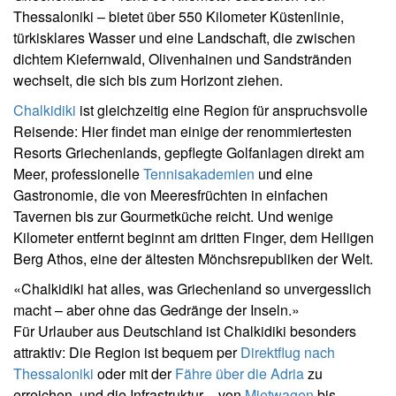
Thessaloniki – bietet über 550 Kilometer Küstenlinie,
türkisklares Wasser und eine Landschaft, die zwischen
dichtem Kiefernwald, Olivenhainen und Sandstränden
wechselt, die sich bis zum Horizont ziehen.
Chalkidiki
ist gleichzeitig eine Region für anspruchsvolle
Reisende: Hier findet man einige der renommiertesten
Resorts Griechenlands, gepflegte Golfanlagen direkt am
Meer, professionelle
Tennisakademien
und eine
Gastronomie, die von Meeresfrüchten in einfachen
Tavernen bis zur Gourmetküche reicht. Und wenige
Kilometer entfernt beginnt am dritten Finger, dem Heiligen
Berg Athos, eine der ältesten Mönchsrepubliken der Welt.
«Chalkidiki hat alles, was Griechenland so unvergesslich
macht – aber ohne das Gedränge der Inseln.»
Für Urlauber aus Deutschland ist Chalkidiki besonders
attraktiv: Die Region ist bequem per
Direktflug nach
Thessaloniki
oder mit der
Fähre über die Adria
zu
erreichen, und die Infrastruktur – von
Mietwagen
bis