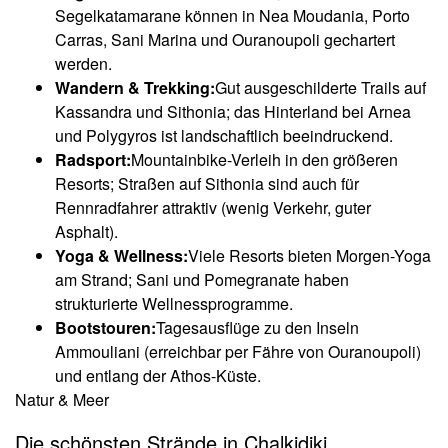
Segelkatamarane können in Nea Moudania, Porto
Carras, Sani Marina und Ouranoupoli gechartert
werden.
Wandern & Trekking:
Gut ausgeschilderte Trails auf
Kassandra und Sithonia; das Hinterland bei Arnea
und Polygyros ist landschaftlich beeindruckend.
Radsport:
Mountainbike-Verleih in den größeren
Resorts; Straßen auf Sithonia sind auch für
Rennradfahrer attraktiv (wenig Verkehr, guter
Asphalt).
Yoga & Wellness:
Viele Resorts bieten Morgen-Yoga
am Strand; Sani und Pomegranate haben
strukturierte Wellnessprogramme.
Bootstouren:
Tagesausflüge zu den Inseln
Ammouliani (erreichbar per Fähre von Ouranoupoli)
und entlang der Athos-Küste.
Natur & Meer
Die schönsten Strände in Chalkidiki