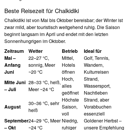
Beste Reisezeit für Chalkidiki
Chalkidiki ist von Mai bis Oktober bereisbar; der Winter ist
zwar mild, aber touristisch weitgehend ruhig. Die Saison
beginnt langsam im April und endet mit den letzten
Sonnenhungrigen im Oktober.
Zeitraum
Wetter
Betrieb
Ideal für
Mai –
22–27 °C,
Mittel,
Golf, Tennis,
Anfang
sonnig, Meer
Hotels
Wandern,
Juni
~20 °C
öffnen
Kulturreisen
Hoch,
Strand,
Mitte Juni
28–33 °C, heiß,
alles
Wassersport,
– Juli
Meer ~24 °C
geöffnet
Nachtleben
Höchste
Strand, aber
30–36 °C, sehr
August
Saison,
Vorabbuchen
heiß
voll
essenziell
September
24–29 °C, Meer
Niedrig,
Goldener Herbst –
– Okt
~24 °C
ruhiger
unsere Empfehlung