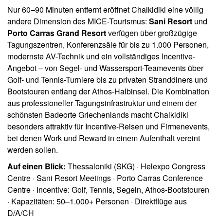
Nur 60–90 Minuten entfernt eröffnet Chalkidiki eine völlig
andere Dimension des MICE-Tourismus:
Sani Resort
und
Porto Carras Grand Resort
verfügen über großzügige
Tagungszentren, Konferenzsäle für bis zu 1.000 Personen,
modernste AV-Technik und ein vollständiges Incentive-
Angebot – von Segel- und Wassersport-Teamevents über
Golf- und Tennis-Turniere bis zu privaten Stranddiners und
Bootstouren entlang der Athos-Halbinsel. Die Kombination
aus professioneller Tagungsinfrastruktur und einem der
schönsten Badeorte Griechenlands macht Chalkidiki
besonders attraktiv für Incentive-Reisen und Firmenevents,
bei denen Work und Reward in einem Aufenthalt vereint
werden sollen.
Auf einen Blick:
Thessaloniki (SKG) · Helexpo Congress
Centre · Sani Resort Meetings · Porto Carras Conference
Centre · Incentive: Golf, Tennis, Segeln, Athos-Bootstouren
· Kapazitäten: 50–1.000+ Personen · Direktflüge aus
D/A/CH