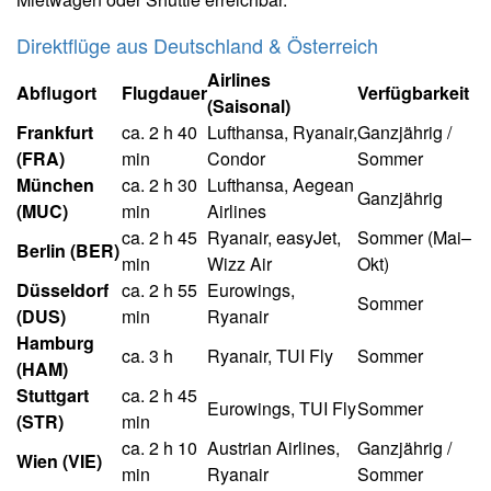
Direktflüge aus Deutschland & Österreich
Airlines
Abflugort
Flugdauer
Verfügbarkeit
(Saisonal)
Frankfurt
ca. 2 h 40
Lufthansa, Ryanair,
Ganzjährig /
(FRA)
min
Condor
Sommer
München
ca. 2 h 30
Lufthansa, Aegean
Ganzjährig
(MUC)
min
Airlines
ca. 2 h 45
Ryanair, easyJet,
Sommer (Mai–
Berlin (BER)
min
Wizz Air
Okt)
Düsseldorf
ca. 2 h 55
Eurowings,
Sommer
(DUS)
min
Ryanair
Hamburg
ca. 3 h
Ryanair, TUI Fly
Sommer
(HAM)
Stuttgart
ca. 2 h 45
Eurowings, TUI Fly
Sommer
(STR)
min
ca. 2 h 10
Austrian Airlines,
Ganzjährig /
Wien (VIE)
min
Ryanair
Sommer