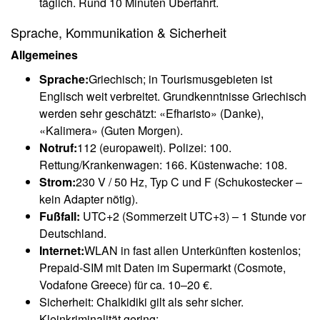
täglich. Rund 10 Minuten Überfahrt.
Sprache, Kommunikation & Sicherheit
Allgemeines
Sprache:
Griechisch; in Tourismusgebieten ist
Englisch weit verbreitet. Grundkenntnisse Griechisch
werden sehr geschätzt: «Efharisto» (Danke),
«Kalimera» (Guten Morgen).
Notruf:
112 (europaweit). Polizei: 100.
Rettung/Krankenwagen: 166. Küstenwache: 108.
Strom:
230 V / 50 Hz, Typ C und F (Schukostecker –
kein Adapter nötig).
Fußfall:
UTC+2 (Sommerzeit UTC+3) – 1 Stunde vor
Deutschland.
Internet:
WLAN in fast allen Unterkünften kostenlos;
Prepaid-SIM mit Daten im Supermarkt (Cosmote,
Vodafone Greece) für ca. 10–20 €.
Sicherheit: Chalkidiki gilt als sehr sicher.
Kleinkriminalität gering;