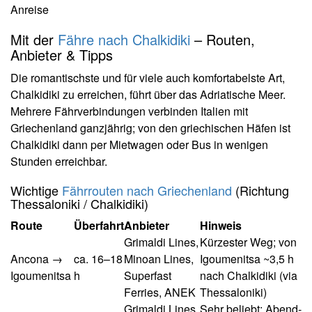
Anreise
Mit der
Fähre nach Chalkidiki
– Routen,
Anbieter & Tipps
Die romantischste und für viele auch komfortabelste Art,
Chalkidiki zu erreichen, führt über das Adriatische Meer.
Mehrere Fährverbindungen verbinden Italien mit
Griechenland ganzjährig; von den griechischen Häfen ist
Chalkidiki dann per Mietwagen oder Bus in wenigen
Stunden erreichbar.
Wichtige
Fährrouten nach Griechenland
(Richtung
Thessaloniki / Chalkidiki)
Route
Überfahrt
Anbieter
Hinweis
Grimaldi Lines,
Kürzester Weg; von
Ancona →
ca. 16–18
Minoan Lines,
Igoumenitsa ~3,5 h
Igoumenitsa
h
Superfast
nach Chalkidiki (via
Ferries, ANEK
Thessaloniki)
Grimaldi Lines,
Sehr beliebt; Abend-