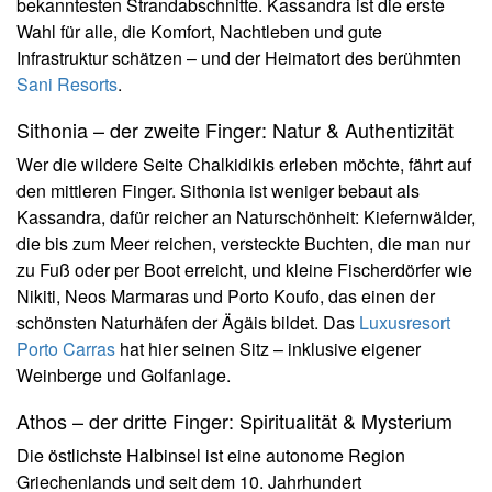
bekanntesten Strandabschnitte. Kassandra ist die erste
Wahl für alle, die Komfort, Nachtleben und gute
Infrastruktur schätzen – und der Heimatort des berühmten
Sani Resorts
.
Sithonia – der zweite Finger: Natur & Authentizität
Wer die wildere Seite Chalkidikis erleben möchte, fährt auf
den mittleren Finger. Sithonia ist weniger bebaut als
Kassandra, dafür reicher an Naturschönheit: Kiefernwälder,
die bis zum Meer reichen, versteckte Buchten, die man nur
zu Fuß oder per Boot erreicht, und kleine Fischerdörfer wie
Nikiti, Neos Marmaras und Porto Koufo, das einen der
schönsten Naturhäfen der Ägäis bildet. Das
Luxusresort
Porto Carras
hat hier seinen Sitz – inklusive eigener
Weinberge und Golfanlage.
Athos – der dritte Finger: Spiritualität & Mysterium
Die östlichste Halbinsel ist eine autonome Region
Griechenlands und seit dem 10. Jahrhundert