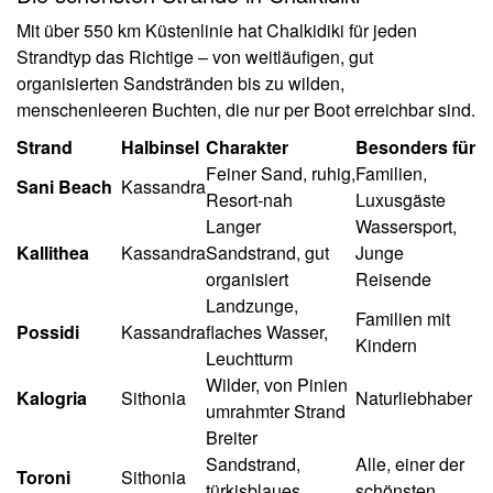
Mit über 550 km Küstenlinie hat Chalkidiki für jeden
Strandtyp das Richtige – von weitläufigen, gut
organisierten Sandstränden bis zu wilden,
menschenleeren Buchten, die nur per Boot erreichbar sind.
Strand
Halbinsel
Charakter
Besonders für
Feiner Sand, ruhig,
Familien,
Sani Beach
Kassandra
Resort-nah
Luxusgäste
Langer
Wassersport,
Kallithea
Kassandra
Sandstrand, gut
Junge
organisiert
Reisende
Landzunge,
Familien mit
Possidi
Kassandra
flaches Wasser,
Kindern
Leuchtturm
Wilder, von Pinien
Kalogria
Sithonia
Naturliebhaber
umrahmter Strand
Breiter
Sandstrand,
Alle, einer der
Toroni
Sithonia
türkisblaues
schönsten