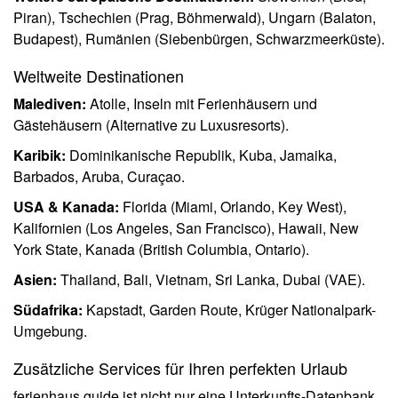
Piran), Tschechien (Prag, Böhmerwald), Ungarn (Balaton,
Budapest), Rumänien (Siebenbürgen, Schwarzmeerküste).
Weltweite Destinationen
Malediven:
Atolle, Inseln mit Ferienhäusern und
Gästehäusern (Alternative zu Luxusresorts).
Karibik:
Dominikanische Republik, Kuba, Jamaika,
Barbados, Aruba, Curaçao.
USA & Kanada:
Florida (Miami, Orlando, Key West),
Kalifornien (Los Angeles, San Francisco), Hawaii, New
York State, Kanada (British Columbia, Ontario).
Asien:
Thailand, Bali, Vietnam, Sri Lanka, Dubai (VAE).
Südafrika:
Kapstadt, Garden Route, Krüger Nationalpark-
Umgebung.
Zusätzliche Services für Ihren perfekten Urlaub
ferienhaus.guide ist nicht nur eine Unterkunfts-Datenbank