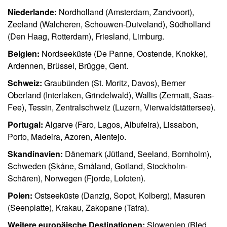
Niederlande:
Nordholland (Amsterdam, Zandvoort),
Zeeland (Walcheren, Schouwen-Duiveland), Südholland
(Den Haag, Rotterdam), Friesland, Limburg.
Belgien:
Nordseeküste (De Panne, Oostende, Knokke),
Ardennen, Brüssel, Brügge, Gent.
Schweiz:
Graubünden (St. Moritz, Davos), Berner
Oberland (Interlaken, Grindelwald), Wallis (Zermatt, Saas-
Fee), Tessin, Zentralschweiz (Luzern, Vierwaldstättersee).
Portugal:
Algarve (Faro, Lagos, Albufeira), Lissabon,
Porto, Madeira, Azoren, Alentejo.
Skandinavien:
Dänemark (Jütland, Seeland, Bornholm),
Schweden (Skåne, Småland, Gotland, Stockholm-
Schären), Norwegen (Fjorde, Lofoten).
Polen:
Ostseeküste (Danzig, Sopot, Kolberg), Masuren
(Seenplatte), Krakau, Zakopane (Tatra).
Weitere europäische Destinationen:
Slowenien (Bled,