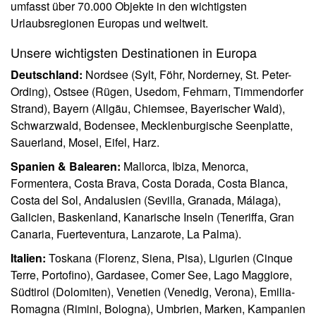
umfasst über 70.000 Objekte in den wichtigsten
Urlaubsregionen Europas und weltweit.
Unsere wichtigsten Destinationen in Europa
Deutschland:
Nordsee (Sylt, Föhr, Norderney, St. Peter-
Ording), Ostsee (Rügen, Usedom, Fehmarn, Timmendorfer
Strand), Bayern (Allgäu, Chiemsee, Bayerischer Wald),
Schwarzwald, Bodensee, Mecklenburgische Seenplatte,
Sauerland, Mosel, Eifel, Harz.
Spanien & Balearen:
Mallorca, Ibiza, Menorca,
Formentera, Costa Brava, Costa Dorada, Costa Blanca,
Costa del Sol, Andalusien (Sevilla, Granada, Málaga),
Galicien, Baskenland, Kanarische Inseln (Teneriffa, Gran
Canaria, Fuerteventura, Lanzarote, La Palma).
Italien:
Toskana (Florenz, Siena, Pisa), Ligurien (Cinque
Terre, Portofino), Gardasee, Comer See, Lago Maggiore,
Südtirol (Dolomiten), Venetien (Venedig, Verona), Emilia-
Romagna (Rimini, Bologna), Umbrien, Marken, Kampanien