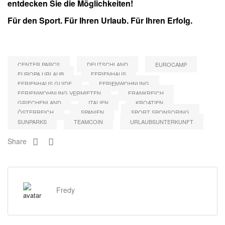
entdecken Sie die Möglichkeiten!
Für den Sport. Für Ihren Urlaub. Für Ihren Erfolg.
CENTER PARCS
DEUTSCHLAND
EUROCAMP
EUROPA URLAUB
FERIENHAUS
FERIENHAUS.GUIDE
FERIENWOHNUNG
FERIENWOHNUNG VERMIETEN
FRANKREICH
GRIECHENLAND
ITALIEN
KROATIEN
ÖSTERREICH
SPANIEN
SPORT SPONSORING
SUNPARKS
TEAMCOIN
URLAUBSUNTERKUNFT
Share
Fredy