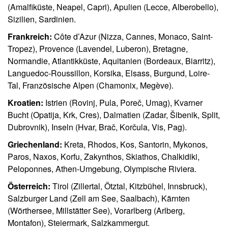
(Amalfiküste, Neapel, Capri), Apulien (Lecce, Alberobello),
Sizilien, Sardinien.
Frankreich:
Côte d’Azur (Nizza, Cannes, Monaco, Saint-
Tropez), Provence (Lavendel, Luberon), Bretagne,
Normandie, Atlantikküste, Aquitanien (Bordeaux, Biarritz),
Languedoc-Roussillon, Korsika, Elsass, Burgund, Loire-
Tal, Französische Alpen (Chamonix, Megève).
Kroatien:
Istrien (Rovinj, Pula, Poreč, Umag), Kvarner
Bucht (Opatija, Krk, Cres), Dalmatien (Zadar, Šibenik, Split,
Dubrovnik), Inseln (Hvar, Brač, Korčula, Vis, Pag).
Griechenland:
Kreta, Rhodos, Kos, Santorin, Mykonos,
Paros, Naxos, Korfu, Zakynthos, Skiathos, Chalkidiki,
Peloponnes, Athen-Umgebung, Olympische Riviera.
Österreich:
Tirol (Zillertal, Ötztal, Kitzbühel, Innsbruck),
Salzburger Land (Zell am See, Saalbach), Kärnten
(Wörthersee, Millstätter See), Vorarlberg (Arlberg,
Montafon), Steiermark, Salzkammergut.