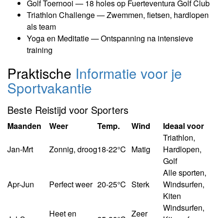
Golf Toernooi — 18 holes op Fuerteventura Golf Club
Triathlon Challenge — Zwemmen, fietsen, hardlopen
als team
Yoga en Meditatie — Ontspanning na intensieve
training
Praktische
Informatie voor je
Sportvakantie
Beste Reistijd voor Sporters
Maanden
Weer
Temp.
Wind
Ideaal voor
Triathlon,
Jan-Mrt
Zonnig, droog
18-22°C
Matig
Hardlopen,
Golf
Alle sporten,
Apr-Jun
Perfect weer
20-25°C
Sterk
Windsurfen,
Kiten
Windsurfen,
Heet en
Zeer