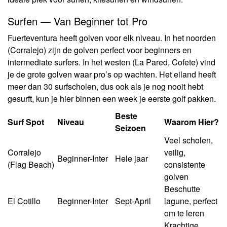
Surfen — Van Beginner tot Pro
Fuerteventura heeft golven voor elk niveau. In het noorden
(Corralejo) zijn de golven perfect voor beginners en
intermediate surfers. In het westen (La Pared, Cofete) vind
je de grote golven waar pro’s op wachten. Het eiland heeft
meer dan 30 surfscholen, dus ook als je nog nooit hebt
gesurft, kun je hier binnen een week je eerste golf pakken.
Beste
Surf Spot
Niveau
Waarom Hier?
Seizoen
Veel scholen,
Corralejo
veilig,
Beginner-Inter
Hele jaar
(Flag Beach)
consistente
golven
Beschutte
El Cotillo
Beginner-Inter
Sept-April
lagune, perfect
om te leren
Krachtige