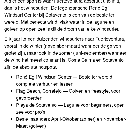
Als er één sport is waar Fuerteventura absoluut uitblinkt,
dan is het windsurfen. De legendarische René Egli
Windsurf Center bij Sotavento is een van de beste ter
wereld. Met perfecte wind, vlak water in de lagune en
golven op open zee is dit de droom van elke windsurfer.
Elk jaar komen duizenden windsurfers naar Fuerteventura,
vooral in de winter (november-maart) wanneer de golven
groter zijn, maar ook in de zomer (juni-september) wanneer
de wind het meest constant is. Costa Calma en Sotavento
zijn de absolute hotspots.
René Egli Windsurf Center — Beste ter wereld,
complete verhuur en lessen
Flag Beach, Corralejo — Golven en freestyle, voor
gevorderden
Playa de Sotavento — Lagune voor beginners, open
zee voor pro’s
Beste maanden: April-Oktober (zomer) en November-
Maart (golven)