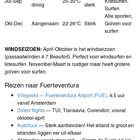
Jul-Sep
25-30°C
Kitesurfen,
droog
sterk
Surfen
Alle sporten,
Okt-Dec
Aangenaam
22-26°C
Sterk
Golven voor
surfen
WINDSEIZOEN:
April-Oktober is het windseizoen
(passaatwinden 4-7 Beaufort). Perfect voor windsurfen en
kitesurfen. November-Maart is rustiger maar heeft grotere
golven voor surfen.
Reizen naar Fuerteventura
Vliegveld — Fuerteventura Airport (FUE)
, 4,5 uur
vanaf Amsterdam
Direct flights
— TUI, Transavia, Corendon, vooral
oktober-april
Autohuur
— Sterk aanbevolen! Het eiland is groot en
stranden liggen ver uit elkaar