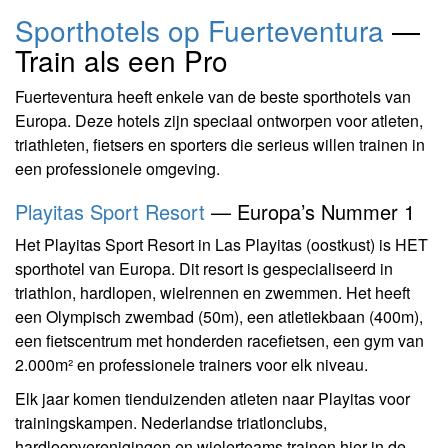
Sporthotels op Fuerteventura
—
Train als een Pro
Fuerteventura heeft enkele van de beste sporthotels van
Europa. Deze hotels zijn speciaal ontworpen voor atleten,
triathleten, fietsers en sporters die serieus willen trainen in
een professionele omgeving.
Playitas Sport Resort
— Europa’s Nummer 1
Het Playitas Sport Resort in Las Playitas (oostkust) is HET
sporthotel van Europa. Dit resort is gespecialiseerd in
triathlon, hardlopen, wielrennen en zwemmen. Het heeft
een Olympisch zwembad (50m), een atletiekbaan (400m),
een fietscentrum met honderden racefietsen, een gym van
2.000m² en professionele trainers voor elk niveau.
Elk jaar komen tienduizenden atleten naar Playitas voor
trainingskampen. Nederlandse triatlonclubs,
hardloopverenigingen en wielerteams trainen hier in de