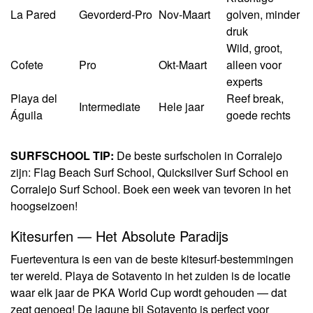
La Pared
Gevorderd-Pro
Nov-Maart
golven, minder
druk
Wild, groot,
Cofete
Pro
Okt-Maart
alleen voor
experts
Playa del
Reef break,
Intermediate
Hele jaar
Águila
goede rechts
SURFSCHOOL TIP:
De beste surfscholen in Corralejo
zijn: Flag Beach Surf School, Quicksilver Surf School en
Corralejo Surf School. Boek een week van tevoren in het
hoogseizoen!
Kitesurfen — Het Absolute Paradijs
Fuerteventura is een van de beste kitesurf-bestemmingen
ter wereld. Playa de Sotavento in het zuiden is de locatie
waar elk jaar de PKA World Cup wordt gehouden — dat
zegt genoeg! De lagune bij Sotavento is perfect voor