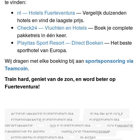
te vinden:
nl — Hotels Fuerteventura
— Vergelijk duizenden
hotels en vind de laagste prijs.
Check24 — Vluchten en Hotels
— Boek je complete
pakketreis in één keer.
Playitas Sport Resort — Direct Boeken
— Het beste
sporthotel van Europa.
Wij dragen met elke boeking bij aan
sportsponsoring via
Teamcoin
.
Train hard, geniet van de zon, en word beter op
Fuerteventura!
ACTIEVE VAKANTIE FUERTEVENTURA
ELBA PALACE GOLF
FITNESSVAKANTIE FUERTEVENTURA
FUERTEVENTURA
SPORTVAKANTIE
GOLF FUERTEVENTURA
GOLFVAKANTIE
CANARISCHE EILANDEN
HARDLOOP TRAININGSKAMP
KITESURFEN FUERTEVENTURA
PLAYITAS