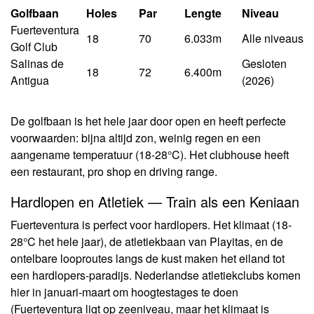
Golfbaan
Holes
Par
Lengte
Niveau
Fuerteventura
18
70
6.033m
Alle niveaus
Golf Club
Salinas de
Gesloten
18
72
6.400m
Antigua
(2026)
De golfbaan is het hele jaar door open en heeft perfecte
voorwaarden: bijna altijd zon, weinig regen en een
aangename temperatuur (18-28°C). Het clubhouse heeft
een restaurant, pro shop en driving range.
Hardlopen en Atletiek — Train als een Keniaan
Fuerteventura is perfect voor hardlopers. Het klimaat (18-
28°C het hele jaar), de atletiekbaan van Playitas, en de
ontelbare looproutes langs de kust maken het eiland tot
een hardlopers-paradijs. Nederlandse atletiekclubs komen
hier in januari-maart om hoogtestages te doen
(Fuerteventura ligt op zeeniveau, maar het klimaat is