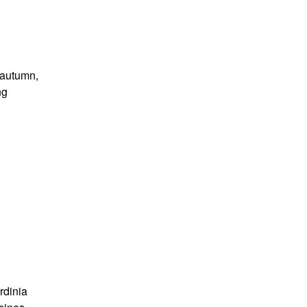
d autumn,
ng
rdinia