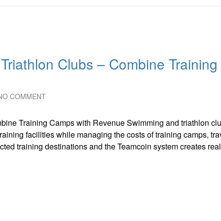
riathlon Clubs – Combine Training
NO COMMENT
bine Training Camps with Revenue Swimming and triathlon cl
training facilities while managing the costs of training camps, tr
ected training destinations and the Teamcoin system creates rea