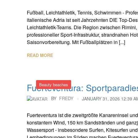
Fußball, Leichtathletik, Tennis, Schwimmen - Profes
italienische Adria ist seit Jahrzehnten DIE Top-De
Leichtathletik-Teams. Die Region zwischen Rimini,
professioneller Sport-Infrastruktur, strandnahen H
Saisonvorbereitung. Mit Fußballplätzen in [...]
READ MORE
Fuerteventura: Sportparadie
Beauty beaches
BY
FREDY
JANUARY 31, 2026 12:39 A
Fuerteventura ist die zweitgrößte Kanareninsel und
konstantem Wind, 150 km Sandstränden und ganzjäh
Wassersport - insbesondere Surfen, Kitesurfen un
Lernbedingungen im Süden machen Fuerteventura zu