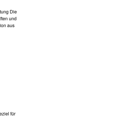
itung Die
aften und
ion aus
ziel für