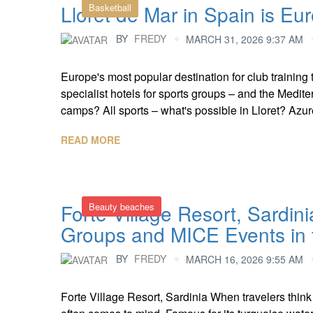
Lloret de Mar in Spain is Eur
Basketball
BY
FREDY
MARCH 31, 2026 9:37 AM
Europe's most popular destination for club training t
specialist hotels for sports groups – and the Medit
camps? All sports – what's possible in Lloret? Azure 
READ MORE
Forte Village Resort, Sardin
Beauty beaches
Groups and MICE Events in 
BY
FREDY
MARCH 16, 2026 9:55 AM
Forte Village Resort, Sardinia When travelers think