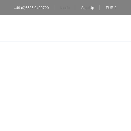
+49 (0)6535 9499720
Login
Sign Up
EUR