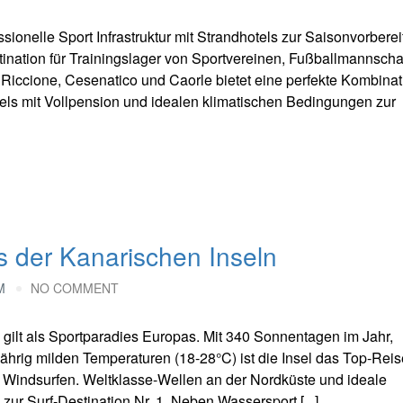
sionelle Sport Infrastruktur mit Strandhotels zur Saisonvorbere
stination für Trainingslager von Sportvereinen, Fußballmannsch
 Riccione, Cesenatico und Caorle bietet eine perfekte Kombinat
otels mit Vollpension und idealen klimatischen Bedingungen zur
s der Kanarischen Inseln
M
NO COMMENT
 gilt als Sportparadies Europas. Mit 340 Sonnentagen im Jahr,
rig milden Temperaturen (18-28°C) ist die Insel das Top-Reise
d Windsurfen. Weltklasse-Wellen an der Nordküste und ideale
r Surf-Destination Nr. 1. Neben Wassersport [...]