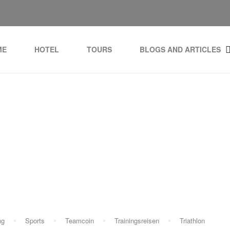
ME
HOTEL
TOURS
BLOGS AND ARTICLES
Category:
Radsport
ng
Sports
Teamcoin
Trainingsreisen
Triathlon