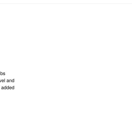
ubs
avel and
l added