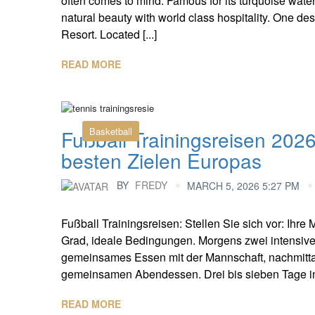
often comes to mind. Famous for its turquoise waters
natural beauty with world class hospitality. One des
Resort. Located [...]
READ MORE
Basketball
Fußball Trainingsreisen 202
besten Zielen Europas
BY
FREDY
MARCH 5, 2026 5:27 PM
Fußball Trainingsreisen: Stellen Sie sich vor: Ihre
Grad, ideale Bedingungen. Morgens zwei intensive 
gemeinsames Essen mit der Mannschaft, nachmitt
gemeinsamen Abendessen. Drei bis sieben Tage inte
READ MORE