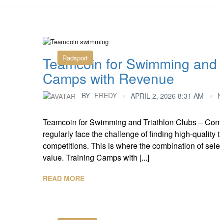
Radsport
Teamcoin for Swimming and T
Camps with Revenue
BY
FREDY
APRIL 2, 2026 8:31 AM
Teamcoin for Swimming and Triathlon Clubs – Com
regularly face the challenge of finding high-quality 
competitions. This is where the combination of sel
value. Training Camps with [...]
READ MORE