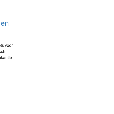
den
ts voor
sch
akantie