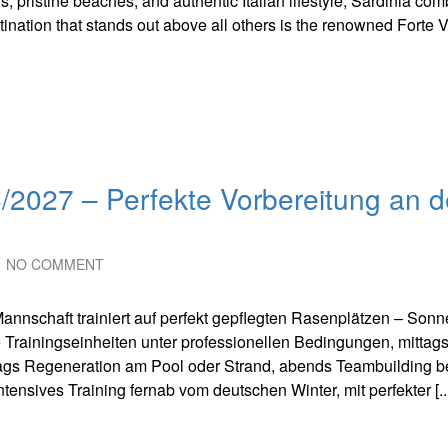
, pristine beaches, and authentic Italian lifestyle, Sardinia co
tination that stands out above all others is the renowned Forte V
6/2027 – Perfekte Vorbereitung an 
NO COMMENT
 Mannschaft trainiert auf perfekt gepflegten Rasenplätzen – Sonn
Trainingseinheiten unter professionellen Bedingungen, mittag
ags Regeneration am Pool oder Strand, abends Teambuilding b
nsives Training fernab vom deutschen Winter, mit perfekter [...