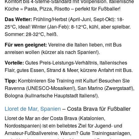
Komfort bis 4-Sterne-Standard mit Vollpension. Italienische
Küche = Pasta, Pizza, Risotto – perfekt für Fußballer!
Das Wetter:
Frühling/Herbst (April-Juni, Sept-Okt): 18-
25°C, ideal! Winter (Jan-Feb): 8-12°C, kühl, aber spielbar.
Sommer: 28-32°C, heiß.
Für wen geeignet:
Vereine die Italien lieben, mit Bus
anreisen wollen (kürzer als nach Spanien!).
Vorteile:
Gutes Preis-Leistungs-Verhältnis, italienisches
Flair, gutes Essen, Strand & Meer, kürzere Anfahrt mit Bus.
Tipp:
Kombinieren Sie Training mit Kultur! Besuchen Sie
Ravenna (UNESCO-Mosaiken!), San Marino (Zwergstaat!),
Bologna (kulinarische Hauptstadt Italiens!).
Lloret de Mar, Spanien
– Costa Brava für Fußballer
Lloret de Mar an der Costa Brava (Katalonien,
Nordostspanien) ist ein beliebtes Ziel für Jugend- und
Amateur-Fußballvereine. Warum? Gute Trainingsanlagen,