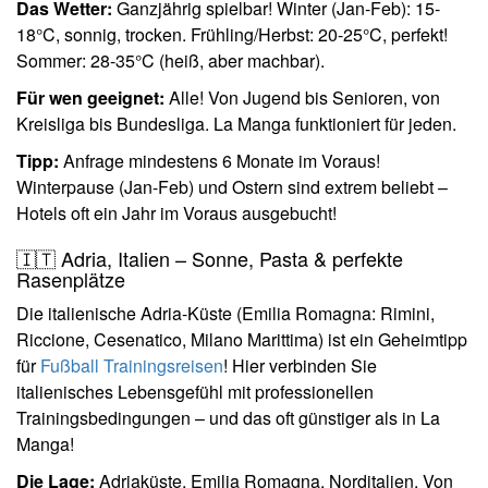
Das Wetter:
Ganzjährig spielbar! Winter (Jan-Feb): 15-
18°C, sonnig, trocken. Frühling/Herbst: 20-25°C, perfekt!
Sommer: 28-35°C (heiß, aber machbar).
Für wen geeignet:
Alle! Von Jugend bis Senioren, von
Kreisliga bis Bundesliga. La Manga funktioniert für jeden.
Tipp:
Anfrage mindestens 6 Monate im Voraus!
Winterpause (Jan-Feb) und Ostern sind extrem beliebt –
Hotels oft ein Jahr im Voraus ausgebucht!
🇮🇹 Adria, Italien – Sonne, Pasta & perfekte
Rasenplätze
Die italienische Adria-Küste (Emilia Romagna: Rimini,
Riccione, Cesenatico, Milano Marittima) ist ein Geheimtipp
für
Fußball Trainingsreisen
! Hier verbinden Sie
italienisches Lebensgefühl mit professionellen
Trainingsbedingungen – und das oft günstiger als in La
Manga!
Die Lage:
Adriaküste, Emilia Romagna, Norditalien. Von