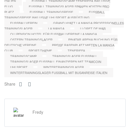
ITALIEN
FUSSBALL TRAININGSCAMP TENERIFFA INKLUSIVE F
LUG
FUSSBALL TRAININGSLAGER SPANIEN KOSTEN PRO P
LATZ
FUSSBALL TRAININGSREISE
FUSSBALL T
RAININGSREISE INKLUSIVE UHLSPORT AUSRÜSTUNG
FUSSBALLVEREIN
GRAND HYATT LA MANGA PROFESSIONELLES
TRAININGSLAGER
LA MANGA
LLORET DE MAR
OLLPENSION HOTEL FÜR FUSSBALLVEREINE LA MANGA
OSTERN TRAININGSLAGER
PINATAR ARENA BUCHUNG FÜR
DEUTSCHE VEREINE
PREISE RASENPLATZ MIETEN LA MANGA
CLUB
SPORT-THIEME
TENERIFFA
TRAININGSCAMP
TRAININGSLAGER FUSSBALL
TRAININGSLAGER FUSSBALL FINANZIEREN MIT TEAMCOIN
UHLSPORT
WINTERTRAININGSLAGER
WINTERTRAININGSLAGER FUSSBALL MIT BUSANREISE ITALIEN
Share
Fredy