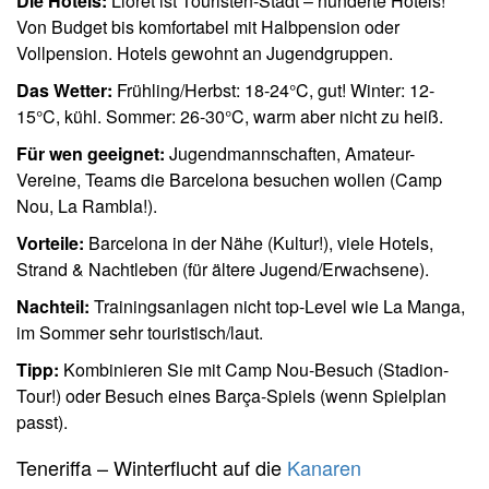
Die Hotels:
Lloret ist Touristen-Stadt – hunderte Hotels!
Von Budget bis komfortabel mit Halbpension oder
Vollpension. Hotels gewohnt an Jugendgruppen.
Das Wetter:
Frühling/Herbst: 18-24°C, gut! Winter: 12-
15°C, kühl. Sommer: 26-30°C, warm aber nicht zu heiß.
Für wen geeignet:
Jugendmannschaften, Amateur-
Vereine, Teams die Barcelona besuchen wollen (Camp
Nou, La Rambla!).
Vorteile:
Barcelona in der Nähe (Kultur!), viele Hotels,
Strand & Nachtleben (für ältere Jugend/Erwachsene).
Nachteil:
Trainingsanlagen nicht top-Level wie La Manga,
im Sommer sehr touristisch/laut.
Tipp:
Kombinieren Sie mit Camp Nou-Besuch (Stadion-
Tour!) oder Besuch eines Barça-Spiels (wenn Spielplan
passt).
Teneriffa – Winterflucht auf die
Kanaren