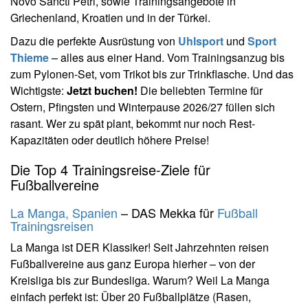
Novo Sancti Petri, sowie Trainingsangebote in
Griechenland, Kroatien und in der Türkei.
Dazu die perfekte Ausrüstung von
Uhlsport
und
Sport
Thieme
– alles aus einer Hand. Vom Trainingsanzug bis
zum Pylonen-Set, vom Trikot bis zur Trinkflasche. Und das
Wichtigste:
Jetzt buchen!
Die beliebten Termine für
Ostern, Pfingsten und Winterpause 2026/27 füllen sich
rasant. Wer zu spät plant, bekommt nur noch Rest-
Kapazitäten oder deutlich höhere Preise!
Die Top 4 Trainingsreise-Ziele für
Fußballvereine
La Manga, Spanien
– DAS Mekka für
Fußball
Trainingsreisen
La Manga ist DER Klassiker! Seit Jahrzehnten reisen
Fußballvereine aus ganz Europa hierher – von der
Kreisliga bis zur Bundesliga. Warum? Weil La Manga
einfach perfekt ist: Über 20 Fußballplätze (Rasen,