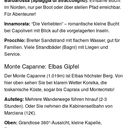
Barbarossa (Spiaggia di Straccoligno):
Einsame Bucht
im Norden, nur per Boot oder über steilen Pfad erreichbar.
Für Abenteurer!
Innamorata:
“Die Verliebten” – romantische kleine Bucht
bei Capoliveri mit Blick auf die vorgelagerten Inseln.
Procchio:
Breiter Sandstrand mit flachem Wasser, gut für
Familien. Viele Strandbäder (Bagni) mit Liegen und
Service.
Monte Capanne: Elbas Gipfel
Der Monte Capanne (1.019m) ist Elbas höchster Berg. Von
hier oben sehen Sie bei klarem Wetter Korsika, die
toskanische Küste, sogar bis Capraia und Montecristo!
Aufstieg:
Mehrere Wanderwege führen hinauf (2-3
Stunden). Oder Sie nehmen die Kabinenseilbahn von
Marciana (12€).
Oben:
Grandiose 360°-Aussicht, kleine Kapelle,