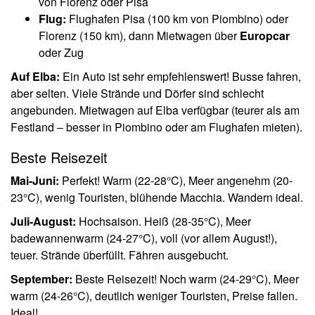
von Florenz oder Pisa
Flug:
Flughafen Pisa (100 km von Piombino) oder
Florenz (150 km), dann Mietwagen über
Europcar
oder Zug
Auf Elba:
Ein Auto ist sehr empfehlenswert! Busse fahren,
aber selten. Viele Strände und Dörfer sind schlecht
angebunden. Mietwagen auf Elba verfügbar (teurer als am
Festland – besser in Piombino oder am Flughafen mieten).
Beste Reisezeit
Mai-Juni:
Perfekt! Warm (22-28°C), Meer angenehm (20-
23°C), wenig Touristen, blühende Macchia. Wandern ideal.
Juli-August:
Hochsaison. Heiß (28-35°C), Meer
badewannenwarm (24-27°C), voll (vor allem August!),
teuer. Strände überfüllt. Fähren ausgebucht.
September:
Beste Reisezeit! Noch warm (24-29°C), Meer
warm (24-26°C), deutlich weniger Touristen, Preise fallen.
Ideal!