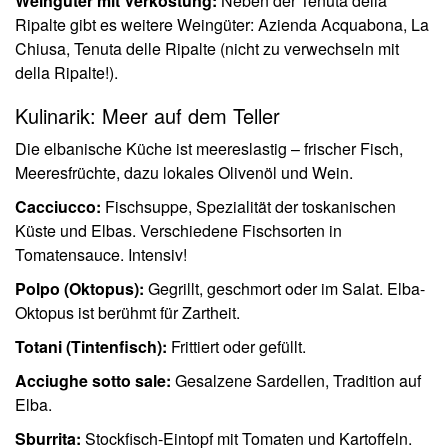
Weingüter mit Verkostung:
Neben der Tenuta della
Ripalte gibt es weitere Weingüter: Azienda Acquabona, La
Chiusa, Tenuta delle Ripalte (nicht zu verwechseln mit
della Ripalte!).
Kulinarik: Meer auf dem Teller
Die elbanische Küche ist meereslastig – frischer Fisch,
Meeresfrüchte, dazu lokales Olivenöl und Wein.
Cacciucco:
Fischsuppe, Spezialität der toskanischen
Küste und Elbas. Verschiedene Fischsorten in
Tomatensauce. Intensiv!
Polpo (Oktopus):
Gegrillt, geschmort oder im Salat. Elba-
Oktopus ist berühmt für Zartheit.
Totani (Tintenfisch):
Frittiert oder gefüllt.
Acciughe sotto sale:
Gesalzene Sardellen, Tradition auf
Elba.
Sburrita:
Stockfisch-Eintopf mit Tomaten und Kartoffeln.