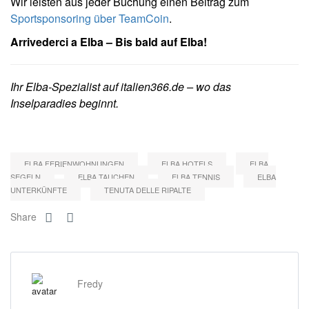
Wir leisten aus jeder Buchung einen Beitrag zum
Sportsponsoring über TeamCoin
.
Arrivederci a Elba – Bis bald auf Elba!
Ihr Elba-Spezialist auf italien366.de – wo das
Inselparadies beginnt.
ELBA FERIENWOHNUNGEN
ELBA HOTELS
ELBA
SEGELN
ELBA TAUCHEN
ELBA TENNIS
ELBA
UNTERKÜNFTE
TENUTA DELLE RIPALTE
Share
Fredy