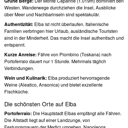
Grüne Berge:
Der Monte Capanne (1.019m) dominiert den
Westen. Wanderwege durchziehen die Insel, Ausblicke
über Meer und Nachbarinseln sind spektakulär.
Authentizität:
Elba ist nicht überlaufen. Italienische
Familien verbringen hier Urlaub, ausländische Touristen
sind in der Minderheit. Das macht die Insel authentisch und
entspannt.
Kurze Anreise:
Fähre von Piombino (Toskana) nach
Portoferraio dauert nur 1 Stunde. Mehrmals täglich
Verbindungen.
Wein und Kulinarik:
Elba produziert hervorragende
Weine (Aleatico, Ansonica) und bietet exzellente
Fischküche.
Die schönsten Orte auf Elba
Portoferraio:
Die Hauptstadt Elbas empfängt alle Fähren.
Die Altstadt liegt auf einer Landzunge, von
Festungsmauern der Medici umgeben. Napoleons