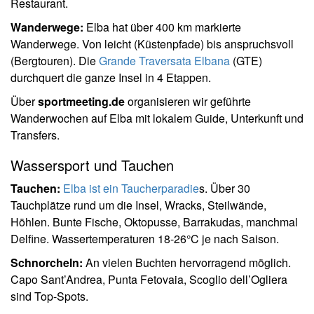
Restaurant.
Wanderwege:
Elba hat über 400 km markierte
Wanderwege. Von leicht (Küstenpfade) bis anspruchsvoll
(Bergtouren). Die
Grande Traversata Elbana
(GTE)
durchquert die ganze Insel in 4 Etappen.
Über
sportmeeting.de
organisieren wir geführte
Wanderwochen auf Elba mit lokalem Guide, Unterkunft und
Transfers.
Wassersport und Tauchen
Tauchen:
Elba ist ein Taucherparadie
s. Über 30
Tauchplätze rund um die Insel, Wracks, Steilwände,
Höhlen. Bunte Fische, Oktopusse, Barrakudas, manchmal
Delfine. Wassertemperaturen 18-26°C je nach Saison.
Schnorcheln:
An vielen Buchten hervorragend möglich.
Capo Sant’Andrea, Punta Fetovaia, Scoglio dell’Ogliera
sind Top-Spots.