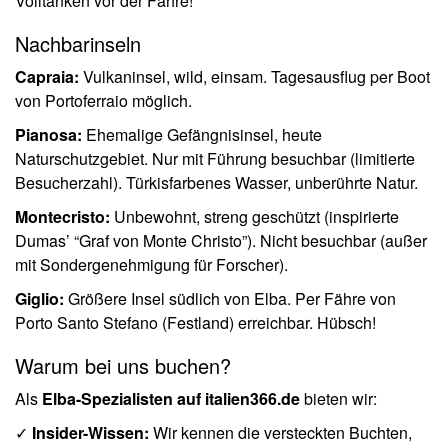
Volltanken vor der Fähre!
Nachbarinseln
Capraia:
Vulkaninsel, wild, einsam. Tagesausflug per Boot
von Portoferraio möglich.
Pianosa:
Ehemalige Gefängnisinsel, heute
Naturschutzgebiet. Nur mit Führung besuchbar (limitierte
Besucherzahl). Türkisfarbenes Wasser, unberührte Natur.
Montecristo:
Unbewohnt, streng geschützt (inspirierte
Dumas’ “Graf von Monte Christo”). Nicht besuchbar (außer
mit Sondergenehmigung für Forscher).
Giglio:
Größere Insel südlich von Elba. Per Fähre von
Porto Santo Stefano (Festland) erreichbar. Hübsch!
Warum bei uns buchen?
Als
Elba-Spezialisten auf italien366.de
bieten wir:
✓
Insider-Wissen:
Wir kennen die versteckten Buchten,