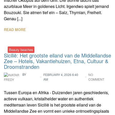
frischer Oktopus auf dem Grill. Die Sonne taucht das
azurblaue Meer in goldenes Licht. Irgendwo spielt jemand
Bouzouki. Sie atmen tief ein – Salz, Thymian, Freiheit.
Genau [...]
READ MORE
Beauty beaches
Sicilië: Het grootste eiland van de Middellandse
Zee – Hotels, Vakantiehuizen, Etna, Cultuur &
Droomstranden
BY
FEBRUARY 4, 2026 6:40
NO
AM
COMMENT
FREDY
Tussen Europa en Afrika - Duizenden jaren geschiedenis,
actieve vulkaan, kristalhelder water en authentiek
mediterraan leven Sicilië is het grootste eiland van de
Middellandse Zee en vormt een unieke ontmoetingsplaats