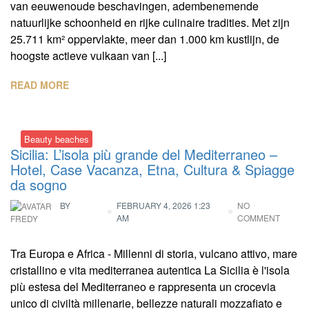
van eeuwenoude beschavingen, adembenemende
natuurlijke schoonheid en rijke culinaire tradities. Met zijn
25.711 km² oppervlakte, meer dan 1.000 km kustlijn, de
hoogste actieve vulkaan van [...]
READ MORE
Beauty beaches
Sicilia: L’isola più grande del Mediterraneo –
Hotel, Case Vacanza, Etna, Cultura & Spiagge
da sogno
BY
FEBRUARY 4, 2026 1:23
NO
AM
COMMENT
FREDY
Tra Europa e Africa - Millenni di storia, vulcano attivo, mare
cristallino e vita mediterranea autentica La Sicilia è l'isola
più estesa del Mediterraneo e rappresenta un crocevia
unico di civiltà millenarie, bellezze naturali mozzafiato e