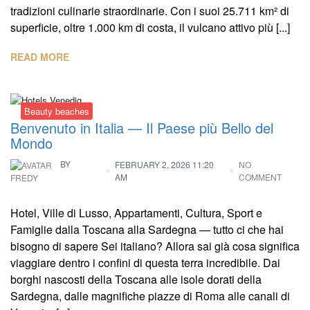
tradizioni culinarie straordinarie. Con i suoi 25.711 km² di
superficie, oltre 1.000 km di costa, il vulcano attivo più [...]
READ MORE
Beauty beaches
Benvenuto in Italia — Il Paese più Bello del
Mondo
BY
FEBRUARY 2, 2026 11:20
NO
AM
COMMENT
FREDY
Hotel, Ville di Lusso, Appartamenti, Cultura, Sport e
Famiglie dalla Toscana alla Sardegna — tutto ci che hai
bisogno di sapere Sei italiano? Allora sai già cosa significa
viaggiare dentro i confini di questa terra incredibile. Dai
borghi nascosti della Toscana alle isole dorati della
Sardegna, dalle magnifiche piazze di Roma alle canali di