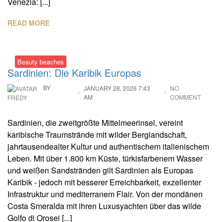
Venezia: [...]
READ MORE
Beauty beaches
Sardinien: Die Karibik Europas
BY
JANUARY 28, 2026 7:43
NO
AM
COMMENT
FREDY
Sardinien, die zweitgrößte Mittelmeerinsel, vereint
karibische Traumstrände mit wilder Berglandschaft,
jahrtausendealter Kultur und authentischem italienischem
Leben. Mit über 1.800 km Küste, türkisfarbenem Wasser
und weißen Sandstränden gilt Sardinien als Europas
Karibik - jedoch mit besserer Erreichbarkeit, exzellenter
Infrastruktur und mediterranem Flair. Von der mondänen
Costa Smeralda mit ihren Luxusyachten über das wilde
Golfo di Orosei [...]