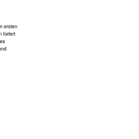
n ersten
liefert
ges
und