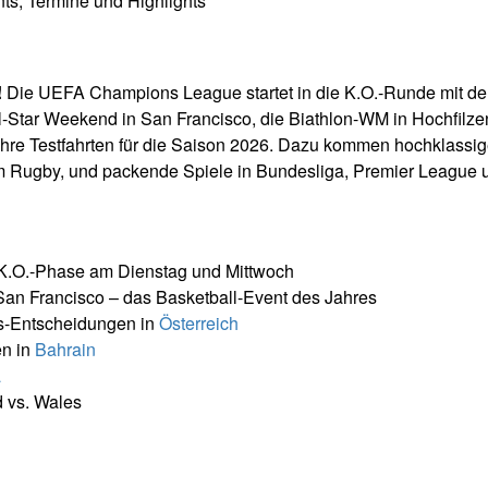
ts, Termine und Highlights
!
Die UEFA Champions League startet in die K.O.-Runde mit de
ll-Star Weekend in San Francisco, die Biathlon-WM in Hochfilzen 
hre Testfahrten für die Saison 2026. Dazu kommen hochklassi
m Rugby, und packende Spiele in Bundesliga, Premier League 
 K.O.-Phase am Dienstag und Mittwoch
San Francisco – das Basketball-Event des Jahres
s-Entscheidungen in
Österreich
en in
Bahrain
a
 vs. Wales