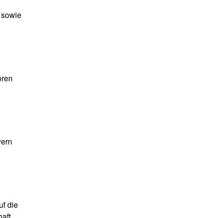
 sowie
ören
yern
f die
aft.