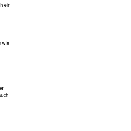
h ein
s wie
er
auch