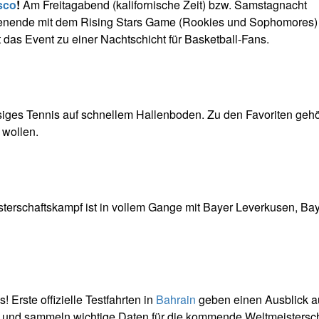
sco
!
Am Freitagabend (kalifornische Zeit) bzw. Samstagnacht
chenende mit dem Rising Stars Game (Rookies und Sophomores)
das Event zu einer Nachtschicht für Basketball-Fans.
siges Tennis auf schnellem Hallenboden. Zu den Favoriten geh
 wollen.
isterschaftskampf ist in vollem Gange mit Bayer Leverkusen, Ba
 Erste offizielle Testfahrten in
Bahrain
geben einen Ausblick au
n und sammeln wichtige Daten für die kommende Weltmeistersch