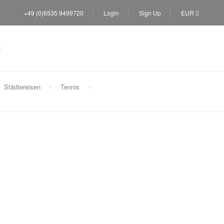
+49 (0)6535 9499720
Login
Sign Up
EUR
Städtereisen
Tennis