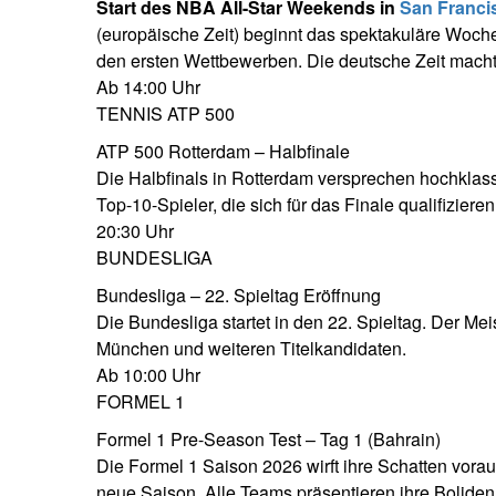
Start des NBA All-Star Weekends in
San Franci
(europäische Zeit) beginnt das spektakuläre Wo
den ersten Wettbewerben. Die deutsche Zeit macht 
Ab 14:00 Uhr
TENNIS ATP 500
ATP 500 Rotterdam – Halbfinale
Die Halbfinals in Rotterdam versprechen hochklas
Top-10-Spieler, die sich für das Finale qualifizieren
20:30 Uhr
BUNDESLIGA
Bundesliga – 22. Spieltag Eröffnung
Die Bundesliga startet in den 22. Spieltag. Der Me
München und weiteren Titelkandidaten.
Ab 10:00 Uhr
FORMEL 1
Formel 1 Pre-Season Test – Tag 1 (Bahrain)
Die Formel 1 Saison 2026 wirft ihre Schatten voraus!
neue Saison. Alle Teams präsentieren ihre Bolide