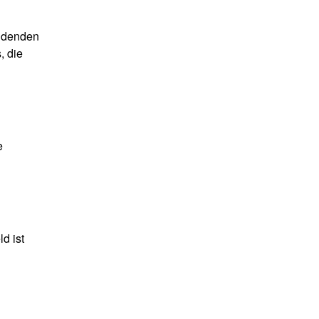
eidenden
, die
e
d ist