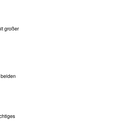
it großer
n beiden
chtiges