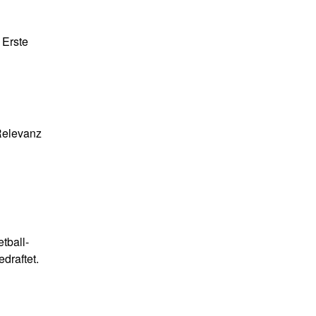
 Erste
Relevanz
tball-
draftet.