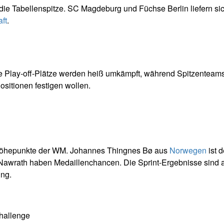
e Tabellenspitze. SC Magdeburg und Füchse Berlin liefern sic
ft
.
e Play-off-Plätze werden heiß umkämpft, während Spitzenteam
sitionen festigen wollen.
er Höhepunkte der WM. Johannes Thingnes Bø aus
Norwegen
ist d
p Nawrath haben Medaillenchancen. Die Sprint-Ergebnisse sind 
ung.
Challenge