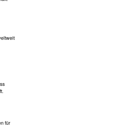
eltweit
ass
t.
n für