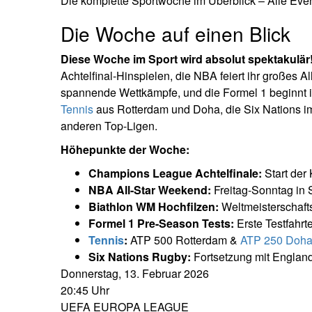
Die komplette Sportwoche im Überblick – Alle Even
Die Woche auf einen Blick
Diese Woche im Sport wird absolut spektakulär
Achtelfinal-Hinspielen, die NBA feiert ihr großes A
spannende Wettkämpfe, und die Formel 1 beginnt i
Tennis
aus Rotterdam und Doha, die Six Nations i
anderen Top-Ligen.
Höhepunkte der Woche:
Champions League Achtelfinale:
Start der
NBA All-Star Weekend:
Freitag-Sonntag in 
Biathlon WM Hochfilzen:
Weltmeisterschaft
Formel 1 Pre-Season Tests:
Erste Testfahrt
Tennis
:
ATP 500 Rotterdam &
ATP 250 Doh
Six Nations Rugby:
Fortsetzung mit England
Donnerstag, 13. Februar 2026
20:45 Uhr
UEFA EUROPA LEAGUE