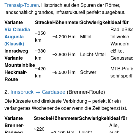
Transalp-Touren
. Historisch auf den Spuren der Römer,
landschaftlich grandios, infrastrukturell perfekt ausgebaut.
Variante
Strecke
Höhenmeter
Schwierigkeit
Ideal für
Via Claudia
Rad, eBike
~350
Augusta
~4.200 Hm
Mittel
teilweise
km
(Klassik)
Wandern
Innradweg
~380
eBike,
~3.800 Hm
Leicht-Mittel
Variante
km
Genussrad
Mountainbike
~420
MTB-Profi
Heckmair-
~8.500 Hm
Schwer
km
sehr sportl
Route
2.
Innsbruck → Gardasee
(Brenner-Route)
Die kürzeste und direkteste Verbindung – perfekt für ein
verlängertes Wochenende oder wenn die Zeit begrenzt ist.
Variante
Strecke
Höhenmeter
Schwierigkeit
Ideal für
Brenner-
Alle,
~220
Radweg
~2.100 Hm
Leicht
auch