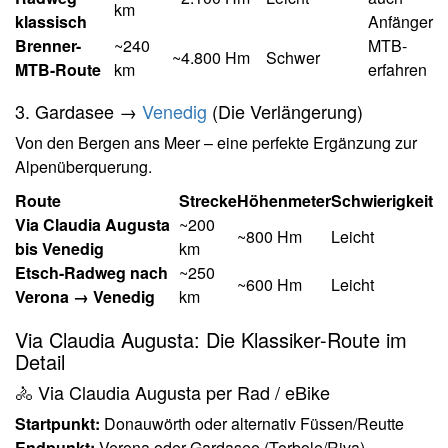
km
klassisch
Anfänger
Brenner-
~240
MTB-
~4.800 Hm
Schwer
MTB-Route
km
erfahren
3. Gardasee →
Venedig
(Die Verlängerung)
Von den Bergen ans Meer – eine perfekte Ergänzung zur
Alpenüberquerung.
Route
Strecke
Höhenmeter
Schwierigkeit
Via Claudia Augusta
~200
~800 Hm
Leicht
bis Venedig
km
Etsch-Radweg nach
~250
~600 Hm
Leicht
Verona → Venedig
km
Via Claudia Augusta: Die Klassiker-Route im
Detail
🚴 Via Claudia Augusta per Rad / eBike
Startpunkt:
Donauwörth oder alternativ Füssen/Reutte
Endpunkt:
Verona oder Gardasee (Torbole/Riva)