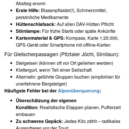
Abstieg enorm
Erste Hilfe:
Blasenpflaster(!), Schmerzmittel,
persönliche Medikamente
Hüttenschlafsack:
Auf allen DAV-Hütten Pflicht
Stirnlampe:
Für frühe Starts oder späte Ankünfte
Kartenmaterial & GPS:
Kompass, Karte 1:25.000,
GPS-Gerät oder Smartphone mit offline-Karten
Für Gletscherpassagen (Pitztaler Jöchl, Similaun):
Steigeisen (können oft vor Ort geliehen werden)
Klettergurt, wenn Teil einer Seilschaft
Alternativ: geführte Gruppen buchen (empfohlen für
unerfahrene Bergsteiger)
Häufigste Fehler bei der
Alpenüberquerung
:
Überschätzung der eigenen
Kondition:
Realistische Etappen planen, Pufferzeit
einbauen
Zu schweres Gepäck:
Jedes Kilo zählt – radikales
Aussortieren vor der Tour!