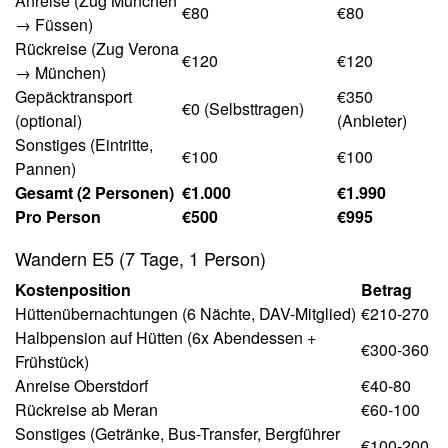
Anreise (Zug München
€80
€80
→ Füssen)
Rückreise (Zug Verona
€120
€120
→ München)
Gepäcktransport
€350
€0 (Selbsttragen)
(optional)
(Anbieter)
Sonstiges (Eintritte,
€100
€100
Pannen)
Gesamt (2 Personen)
€1.000
€1.990
Pro Person
€500
€995
Wandern E5 (7 Tage, 1 Person)
Kostenposition
Betrag
Hüttenübernachtungen (6 Nächte, DAV-Mitglied)
€210-270
Halbpension auf Hütten (6x Abendessen +
€300-360
Frühstück)
Anreise Oberstdorf
€40-80
Rückreise ab Meran
€60-100
Sonstiges (Getränke, Bus-Transfer, Bergführer
€100-200