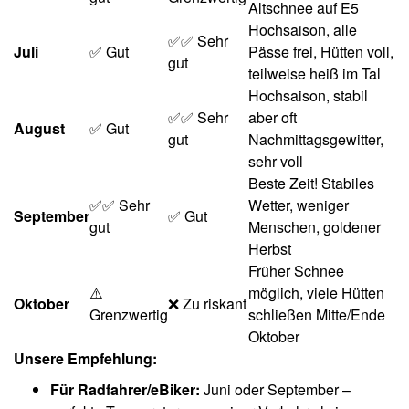
Altschnee auf E5
Hochsaison, alle
✅✅ Sehr
Juli
✅ Gut
Pässe frei, Hütten voll,
gut
teilweise heiß im Tal
Hochsaison, stabil
✅✅ Sehr
aber oft
August
✅ Gut
gut
Nachmittagsgewitter,
sehr voll
Beste Zeit! Stabiles
✅✅ Sehr
Wetter, weniger
September
✅ Gut
gut
Menschen, goldener
Herbst
Früher Schnee
⚠️
möglich, viele Hütten
Oktober
❌ Zu riskant
Grenzwertig
schließen Mitte/Ende
Oktober
Unsere Empfehlung:
Für Radfahrer/eBiker:
Juni oder September –