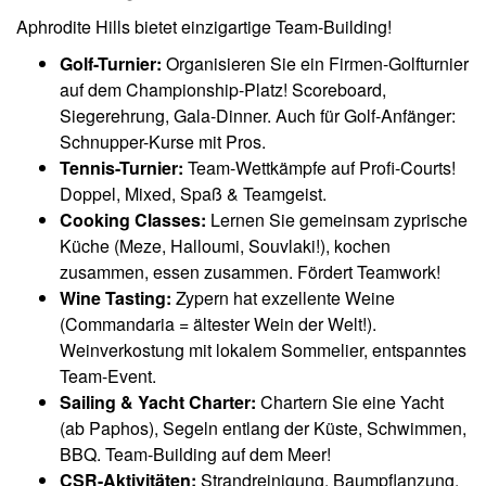
Aphrodite Hills bietet einzigartige Team-Building!
Golf-Turnier:
Organisieren Sie ein Firmen-Golfturnier
auf dem Championship-Platz! Scoreboard,
Siegerehrung, Gala-Dinner. Auch für Golf-Anfänger:
Schnupper-Kurse mit Pros.
Tennis-Turnier:
Team-Wettkämpfe auf Profi-Courts!
Doppel, Mixed, Spaß & Teamgeist.
Cooking Classes:
Lernen Sie gemeinsam zyprische
Küche (Meze, Halloumi, Souvlaki!), kochen
zusammen, essen zusammen. Fördert Teamwork!
Wine Tasting:
Zypern hat exzellente Weine
(Commandaria = ältester Wein der Welt!).
Weinverkostung mit lokalem Sommelier, entspanntes
Team-Event.
Sailing & Yacht Charter:
Chartern Sie eine Yacht
(ab Paphos), Segeln entlang der Küste, Schwimmen,
BBQ. Team-Building auf dem Meer!
CSR-Aktivitäten:
Strandreinigung, Baumpflanzung,