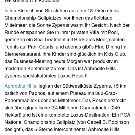
Willkommen im Paradies!
tellen Sie sich vor: Sie stehen auf dem 18. Grün eines
Championship-Golfplatzes, vor Ihnen das tiefblaue
Mittelmeer, die Sonne Zyperns wärmt Ihr Gesicht. Nach der
Runde entspannen Sie in Ihrer privaten Villa mit Pool,
genießen ein Spa-Treatment mit Blick aufs Meer, spielen
Tennis auf Profi-Courts, und abends gibt’s Fine Dining im
Sternerestaurant. Ihre Kinder sind glücklich im Kids Club,
das Business-Meeting heute Morgen war produktiv in
modernen Konferenzräumen. Das ist Aphrodite Hills –
Zyperns spektakulärstes Luxus-Resort!
Aphrodite Hills
liegt an der Südwestküste Zyperns, 15 km
östlich von Paphos, auf einem Plateau mit 360-Grad-
Panoramablick über das Mittelmeer. Das Resort erstreckt
sich über gigantische 2,4 Millionen Quadratmeter (240
Hektar!) und ist eine komplette Luxus-Destination: Ein PGA
National Championship Golfplatz (von Cabell B. Robinson
designt!), das 5-Sterne Intercontinental Aphrodite Hills