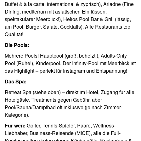
Buffet & à la carte, international & zyprisch), Ariadne (Fine
Dining, mediterran mit asiatischen Einflüssen,
spektakulärer Meerblick!), Helios Pool Bar & Grill (lässig,
am Pool, Burger, Salate, Cocktails). Alle Restaurants top
Qualität!
Die Pools:
Mehrere Pools! Hauptpool (groß, beheizt!), Adults-Only
Pool (Ruhe!), Kinderpool. Der Infinity-Pool mit Meerblick ist
das Highlight – perfekt für Instagram und Entspannung!
Das Spa:
Retreat Spa (siehe oben) – direkt im Hotel, Zugang für alle
Hotelgäste. Treatments gegen Gebühr, aber
Pool/Sauna/Dampfbad oft inklusive (je nach Zimmer-
Kategorie).
Für wen:
Golfer, Tennis-Spieler, Paare, Wellness-
Liebhaber, Business-Reisende (MICE), alle die Full-
Service wollen (keine eigene Küche nötig, Restaurants &