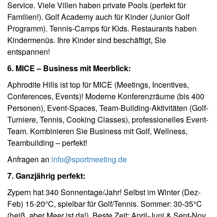
Service. Viele Villen haben private Pools (perfekt für
Familien!). Golf Academy auch für Kinder (Junior Golf
Programm). Tennis-Camps für Kids. Restaurants haben
Kindermenüs. Ihre Kinder sind beschäftigt, Sie
entspannen!
6. MICE – Business mit Meerblick:
Aphrodite Hills ist top für MICE (Meetings, Incentives,
Conferences, Events)! Moderne Konferenzräume (bis 400
Personen), Event-Spaces, Team-Building-Aktivitäten (Golf-
Turniere, Tennis, Cooking Classes), professionelles Event-
Team. Kombinieren Sie Business mit Golf, Wellness,
Teambuilding – perfekt!
Anfragen an
info@sportmeeting.de
7. Ganzjährig perfekt:
Zypern hat 340 Sonnentage/Jahr! Selbst im Winter (Dez-
Feb) 15-20°C, spielbar für Golf/Tennis. Sommer: 30-35°C
(heiß, aber Meer ist da!). Beste Zeit: April-Juni & Sept-Nov