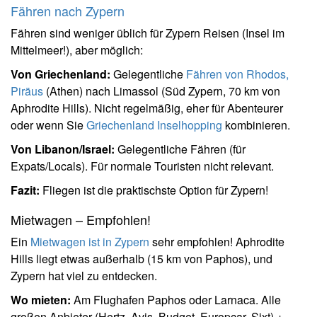
Fähren nach Zypern
Fähren sind weniger üblich für Zypern Reisen (Insel im
Mittelmeer!), aber möglich:
Von Griechenland:
Gelegentliche
Fähren von Rhodos,
Piräus
(Athen) nach Limassol (Süd Zypern, 70 km von
Aphrodite Hills). Nicht regelmäßig, eher für Abenteurer
oder wenn Sie
Griechenland Inselhopping
kombinieren.
Von Libanon/Israel:
Gelegentliche Fähren (für
Expats/Locals). Für normale Touristen nicht relevant.
Fazit:
Fliegen ist die praktischste Option für Zypern!
Mietwagen – Empfohlen!
Ein
Mietwagen ist in Zypern
sehr empfohlen! Aphrodite
Hills liegt etwas außerhalb (15 km von Paphos), und
Zypern hat viel zu entdecken.
Wo mieten:
Am Flughafen Paphos oder Larnaca. Alle
großen Anbieter (Hertz, Avis, Budget, Europcar, Sixt) +