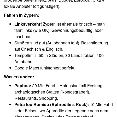
lokale Anbieter (oft günstiger!).
Fahren in Zypern:
Linksverkehr!
Zypern ist ehemals britisch – man
fährt links (wie UK). Gewöhnungsbedürftig, aber
machbar!
Straßen sind gut (Autobahnen top!), Beschilderung
auf Griechisch & Englisch.
Tempolimits: 50 in Städten, 80 Landstraßen, 100
Autobahn.
Google Maps funktioniert perfekt.
Was erkunden:
Paphos:
20 Min Fahrt – Hafenstadt mit Festung,
archäologischen Stätten (Königsgräber!),
Restaurants, Shopping.
Petra tou Romiou (Aphrodite’s Rock):
10 Min Fahrt
– der Felsen, wo Aphrodite der Legende nach dem
Meer entstieg! Spektakulär, Fotos machen!