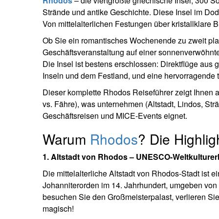
Rhodos
– die viertgrößte griechische Insel, 300 
Strände und antike Geschichte. Diese Insel im Do
Von mittelalterlichen Festungen über kristallklar
Ob Sie ein romantisches Wochenende zu zweit plan
Geschäftsveranstaltung auf einer sonnenverwöhnte
Die Insel ist bestens erschlossen: Direktflüge au
Inseln und dem Festland, und eine hervorragende tou
Dieser komplette Rhodos Reiseführer zeigt Ihnen 
vs. Fähre), was unternehmen (Altstadt, Lindos, St
Geschäftsreisen und MICE-Events eignet.
Warum
Rhodos
? Die Highlig
1. Altstadt von Rhodos – UNESCO-Weltkulturer
Die mittelalterliche Altstadt von Rhodos-Stadt ist
Johanniterorden im 14. Jahrhundert, umgeben von 4
besuchen Sie den Großmeisterpalast, verlieren Si
magisch!