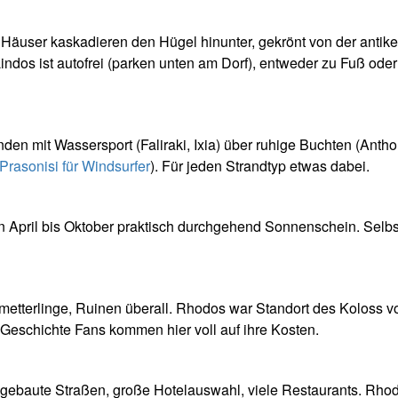
Häuser kaskadieren den Hügel hinunter, gekrönt von der antik
Lindos ist autofrei (parken unten am Dorf), entweder zu Fuß oder
en mit Wassersport (Faliraki, Ixia) über ruhige Buchten (Anth
Prasonisi für Windsurfer
). Für jeden Strandtyp etwas dabei.
n April bis Oktober praktisch durchgehend Sonnenschein. Selbs
hmetterlinge, Ruinen überall. Rhodos war Standort des Koloss v
Geschichte Fans kommen hier voll auf ihre Kosten.
sgebaute Straßen, große Hotelauswahl, viele Restaurants. Rhod