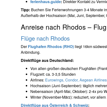
ferienhaus.guide
:
Direkter Kontakt zu Vermie
Tipp:
Buchen Sie Ferienwohnungen 3-4 Monate im Vo
Außerhalb der Hochsaison (Mai, Juni, September, 
Anreise nach Rhodos – Flug
Flüge nach Rhodos
Der
Flughafen Rhodos (RHO)
liegt 16km südwestl
Anbindung.
Direktflüge aus Deutschland:
Von allen großen deutschen Flughäfen (Frankfu
Flugzeit: ca. 3-3,5 Stunden
Airlines:
Eurowings, Condor, Aegean Airlines
Hochsaison (Juni-September): täglich mehre
Nebensaison (April-Mai, Oktober): 2-4x pro 
Winter (November-März): reduziert, vor alle
Direktflüge aus Österreich & Schweiz
: