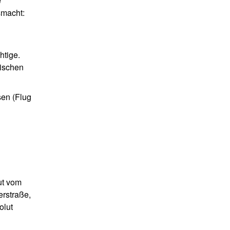
e
smacht:
htige.
ischen
sen (Flug
ut vom
erstraße,
olut