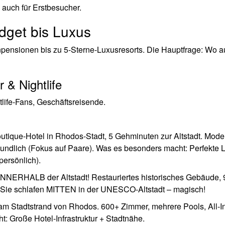
 auch für Erstbesucher.
get bis Luxus
pensionen bis zu 5-Sterne-Luxusresorts. Die Hauptfrage: Wo a
 & Nightlife
htlife-Fans, Geschäftsreisende.
utique-Hotel in Rhodos-Stadt, 5 Gehminuten zur Altstadt. Mod
undlich (Fokus auf Paare). Was es besonders macht: Perfekte 
 persönlich).
INNERHALB der Altstadt! Restauriertes historisches Gebäude, 9
: Sie schlafen MITTEN in der UNESCO-Altstadt – magisch!
m Stadtstrand von Rhodos. 600+ Zimmer, mehrere Pools, All-In
: Große Hotel-Infrastruktur + Stadtnähe.