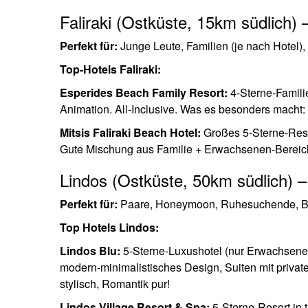
Faliraki (Ostküste, 15km südlich) 
Perfekt für:
Junge Leute, Familien (je nach Hotel),
Top-Hotels Faliraki:
Esperides Beach Family Resort:
4-Sterne-Familie
Animation. All-Inclusive. Was es besonders macht: 
Mitsis Faliraki Beach Hotel:
Großes 5-Sterne-Reso
Gute Mischung aus Familie + Erwachsenen-Bereic
Lindos (Ostküste, 50km südlich) 
Perfekt für:
Paare, Honeymoon, Ruhesuchende, Bo
Top Hotels Lindos:
Lindos Blu:
5-Sterne-Luxushotel (nur Erwachsene!)
modern-minimalistisches Design, Suiten mit priva
stylisch, Romantik pur!
Lindos Village Resort & Spa:
5-Sterne-Resort in t