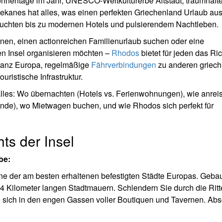
Sonnentage im Jahr, UNESCO-Weltkulturerbe Altstadt, traumhaft
dekanes hat alles, was einen perfekten Griechenland Urlaub au
e Buchten bis zu modernen Hotels und pulsierendem Nachtleben.
en, einen actionreichen Familienurlaub suchen oder eine
n Insel organisieren möchten –
Rhodos
bietet für jeden das Ric
s ganz Europa, regelmäßige
Fährverbindungen
zu anderen griech
ristische Infrastruktur.
alles: Wo übernachten (Hotels vs. Ferienwohnungen), wie anrei
rände), wo Mietwagen buchen, und wie Rhodos sich perfekt für
hts der Insel
be:
 eine der am besten erhaltenen befestigten Städte Europas. Geba
 Kilometer langen Stadtmauern. Schlendern Sie durch die Ritt
e sich in den engen Gassen voller Boutiquen und Tavernen. Abs