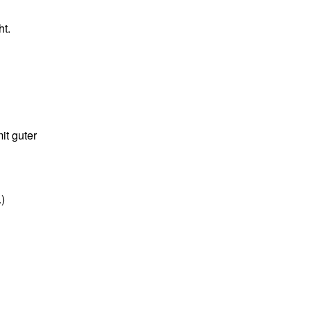
ht.
it guter
)