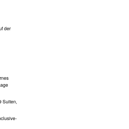
uf der
ernes
Lage
 Suiten,
clusive-