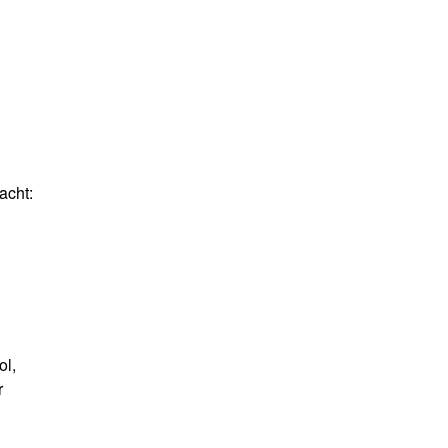
acht:
ol,
r