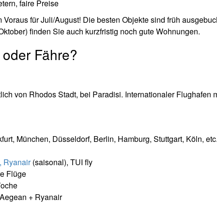
tern, faire Preise
raus für Juli/August! Die besten Objekte sind früh ausgebuc
Oktober) finden Sie auch kurzfristig noch gute Wohnungen.
 oder Fähre?
ich von Rhodos Stadt, bei Paradisi. Internationaler Flughafen m
rt, München, Düsseldorf, Berlin, Hamburg, Stuttgart, Köln, etc.
, Ryanair
(saisonal), TUI fly
re Flüge
Woche
m Aegean + Ryanair