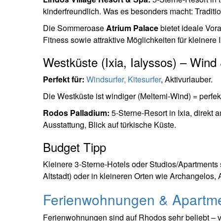
kinderfreundlich. Was es besonders macht: Tradition
Die Sommeroase
Atrium Palace
bietet ideale Vor
Fitness sowie attraktive Möglichkeiten für kleinere
Westküste (Ixia, Ialyssos) – Win
Perfekt für:
Windsurfer, Kitesurfer
, Aktivurlauber.
Die Westküste ist windiger (Meltemi-Wind) = perfek
Rodos Palladium:
5-Sterne-Resort in Ixia, direk
Ausstattung, Blick auf türkische Küste.
Budget Tipp
Kleinere 3-Sterne-Hotels oder Studios/Apartments 
Altstadt) oder in kleineren Orten wie Archangelos,
Ferienwohnungen & Apartme
Ferienwohnungen sind auf Rhodos sehr beliebt – vo