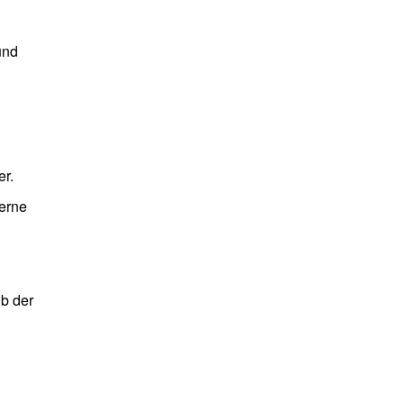
und
er.
derne
lb der