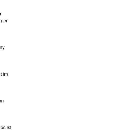
en
 per
ony
t im
on
os ist