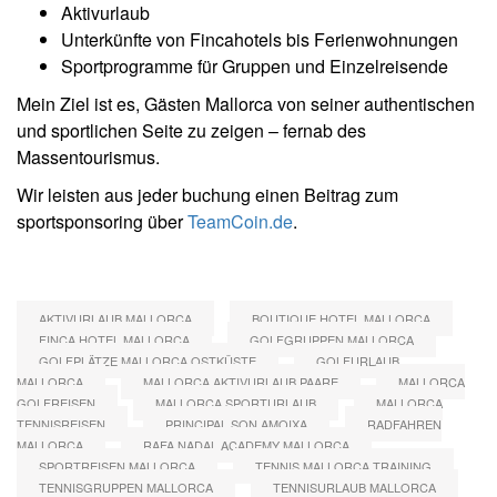
Aktivurlaub
Unterkünfte von Fincahotels bis Ferienwohnungen
Sportprogramme für Gruppen und Einzelreisende
Mein Ziel ist es, Gästen Mallorca von seiner authentischen
und sportlichen Seite zu zeigen – fernab des
Massentourismus.
Wir leisten aus jeder buchung einen Beitrag zum
sportsponsoring über
TeamCoin.de
.
AKTIVURLAUB MALLORCA
BOUTIQUE HOTEL MALLORCA
FINCA HOTEL MALLORCA
GOLFGRUPPEN MALLORCA
GOLFPLÄTZE MALLORCA OSTKÜSTE
GOLFURLAUB
MALLORCA
MALLORCA AKTIVURLAUB PAARE
MALLORCA
GOLFREISEN
MALLORCA SPORTURLAUB
MALLORCA
TENNISREISEN
PRINCIPAL SON AMOIXA
RADFAHREN
MALLORCA
RAFA NADAL ACADEMY MALLORCA
SPORTREISEN MALLORCA
TENNIS MALLORCA TRAINING
TENNISGRUPPEN MALLORCA
TENNISURLAUB MALLORCA