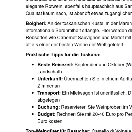
elegante Rotwein, ebenfalls hauptsächlich aus San
Qualität kaum nach, ist aber oft etwas zugänglicher
Bolgheri:
An der toskanischen Küste, in der Maremm
internationale Berühmtheit erlangte. Hier werden d
Rebsorten wie Cabernet Sauvignon und Merlot mit 
oft als einer der besten Weine der Welt gefeiert.
Praktische Tipps für die Toskana:
Beste Reisezeit:
September und Oktober (Wein
Landschaft)
Unterkunft:
Übernachten Sie in einem Agritur
Zimmer an
Transport:
Ein Mietwagen ist unerlässlich. D
abgelegen
Buchung:
Reservieren Sie Weinproben im Vo
Budget:
Rechnen Sie mit 20-40 Euro pro Per
Euro kosten
Top-Weingüter für Besucher:
Castello di Volpaia