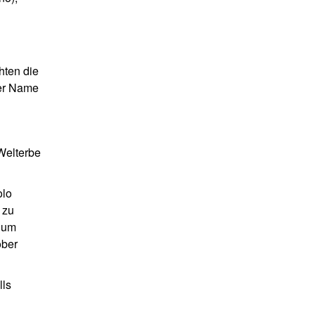
hten die
der Name
Welterbe
olo
 zu
t um
ober
lls