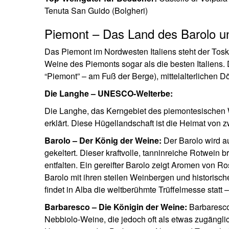
Tenuta San Guido (Bolgheri)
Piemont – Das Land des Barolo un
Das Piemont im Nordwesten Italiens steht der Toska
Weine des Piemonts sogar als die besten Italiens
“Piemont” – am Fuß der Berge), mittelalterlichen 
Die Langhe – UNESCO-Welterbe:
Die Langhe, das Kerngebiet des piemontesische
erklärt. Diese Hügellandschaft ist die Heimat von 
Barolo – Der König der Weine:
Der Barolo wird a
gekeltert. Dieser kraftvolle, tanninreiche Rotwein
entfalten. Ein gereifter Barolo zeigt Aromen von R
Barolo mit ihren steilen Weinbergen und historisc
findet in Alba die weltberühmte Trüffelmesse statt 
Barbaresco – Die Königin der Weine:
Barbaresco,
Nebbiolo-Weine, die jedoch oft als etwas zugängli