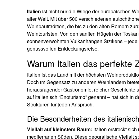
Italien
ist nicht nur die Wiege der europäischen We
aller Welt. Mit über 500 verschiedenen autochth
Weinbautradition, die bis zu den alten Römern zurüc
Weintouristen. Von den sanften Hügeln der Toskana
sonnenverwöhnten Vulkanhängen Siziliens – jede R
genussvollen Entdeckungsreise.
Warum Italien das perfekte Z
Italien ist das Land mit der höchsten Weinproduktio
Doch im Gegensatz zu anderen Weinländern bietet I
herausragender Gastronomie, reicher Geschichte 
auf Italienisch “Enoturismo” genannt – hat sich in d
Strukturen für jeden Anspruch.
Die Besonderheiten des italienis
Vielfalt auf kleinstem Raum:
Italien erstreckt si
mediterranen Süden. Diese geografische Vielfalt spi