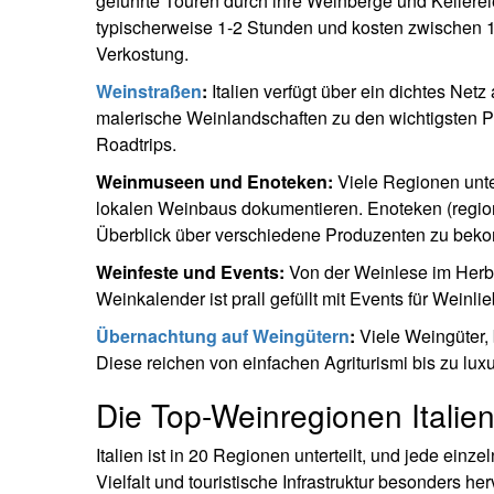
geführte Touren durch ihre Weinberge und Kellerei
typischerweise 1-2 Stunden und kosten zwischen 
Verkostung.
Weinstraßen
:
Italien verfügt über ein dichtes Net
malerische Weinlandschaften zu den wichtigsten Pr
Roadtrips.
Weinmuseen und Enoteken:
Viele Regionen unte
lokalen Weinbaus dokumentieren. Enoteken (region
Überblick über verschiedene Produzenten zu bek
Weinfeste und Events:
Von der Weinlese im Herbst
Weinkalender ist prall gefüllt mit Events für Weinli
Übernachtung auf Weingütern
:
Viele Weingüter,
Diese reichen von einfachen Agriturismi bis zu lu
Die Top-Weinregionen Italien
Italien ist in 20 Regionen unterteilt, und jede ein
Vielfalt und touristische Infrastruktur besonders he