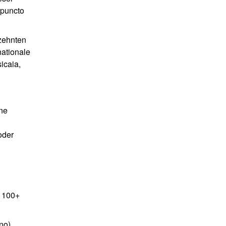
 puncto
rzehnten
nationale
icaia,
üne
oder
n 100+
no),