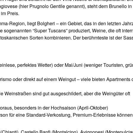
giovese (hier Prugnolo Gentile genannt), steht dem Brunello in
 im Preis.
a-Region, liegt Bolgheri – ein Gebiet, das in den letzten Jah
ie sogenannten “Super Tuscans” produziert, Weine, die oft inter
toskanischen Sorten kombinieren. Der berühmteste ist der Sass
lese, perfektes Wetter) oder Mai/Juni (weniger Touristen, gr
ismo oder direkt auf einem Weingut – viele bieten Apartments 
ie Weinstraßen sind gut ausgeschildert, aber die Weingüter oft
raus, besonders in der Hochsaison (April-Oktober)
son für eine Standard-Verkostung, Premium-Erlebnisse könne
 (Chianti), Castello Banfi (Montalcino), Avignonesi (Montepulcia