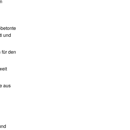
en
ebetonte
i und
 für den
weit
ne aus
und