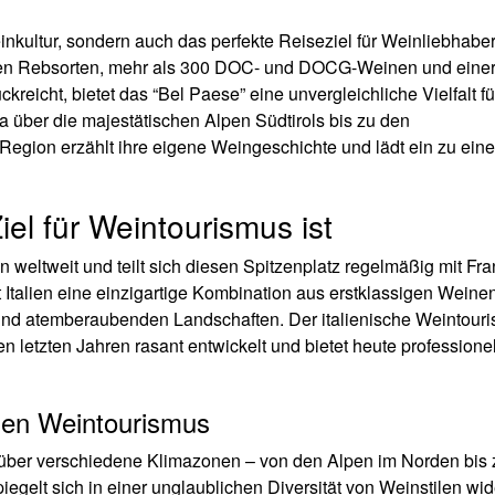
inkultur, sondern auch das perfekte Reiseziel für Weinliebhabe
onen Rebsorten, mehr als 300 DOC- und DOCG-Weinen und eine
kreicht, bietet das “Bel Paese” eine unvergleichliche Vielfalt fü
 über die majestätischen Alpen Südtirols bis zu den
egion erzählt ihre eigene Weingeschichte und lädt ein zu eine
iel für Weintourismus ist
n weltweit und teilt sich diesen Spitzenplatz regelmäßig mit Fra
talien eine einzigartige Kombination aus erstklassigen Weinen
und atemberaubenden Landschaften. Der italienische Weintour
en letzten Jahren rasant entwickelt und bietet heute professione
chen Weintourismus
ch über verschiedene Klimazonen – von den Alpen im Norden bis
egelt sich in einer unglaublichen Diversität von Weinstilen wid