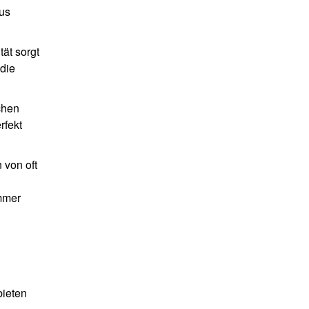
us
tät sorgt
 die
schen
rfekt
 von oft
immer
bieten