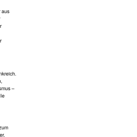
r aus
r
r
r
nkreich.
,
ismus –
lle
 zum
er.