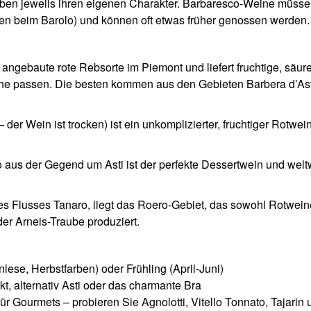
ben jeweils ihren eigenen Charakter. Barbaresco-Weine müss
ren beim Barolo) und können oft etwas früher genossen werden.
angebaute rote Rebsorte im Piemont und liefert fruchtige, säur
he passen. Die besten kommen aus den Gebieten Barbera d’Ast
der Wein ist trocken) ist ein unkomplizierter, fruchtiger Rotwein
 aus der Gegend um Asti ist der perfekte Dessertwein und welt
es Flusses Tanaro, liegt das Roero-Gebiet, das sowohl Rotwei
r Arneis-Traube produziert.
lese, Herbstfarben) oder Frühling (April-Juni)
t, alternativ Asti oder das charmante Bra
ür Gourmets – probieren Sie Agnolotti, Vitello Tonnato, Tajarin 