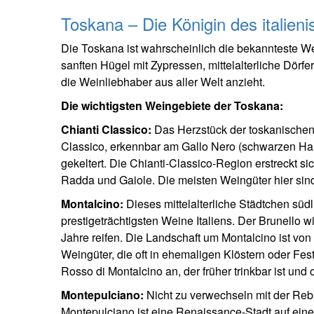
Toskana – Die Königin des italien
Die Toskana ist wahrscheinlich die bekannteste Wein
sanften Hügel mit Zypressen, mittelalterliche Dörfer
die Weinliebhaber aus aller Welt anzieht.
Die wichtigsten Weingebiete der Toskana:
Chianti Classico:
Das Herzstück der toskanischen 
Classico, erkennbar am Gallo Nero (schwarzen Hah
gekeltert. Die Chianti-Classico-Region erstreckt si
Radda und Gaiole. Die meisten Weingüter hier sind
Montalcino:
Dieses mittelalterliche Städtchen süd
prestigeträchtigsten Weine Italiens. Der Brunello
Jahre reifen. Die Landschaft um Montalcino ist v
Weingüter, die oft in ehemaligen Klöstern oder Fe
Rosso di Montalcino an, der früher trinkbar ist und 
Montepulciano:
Nicht zu verwechseln mit der Re
Montepulciano ist eine Renaissance-Stadt auf ein