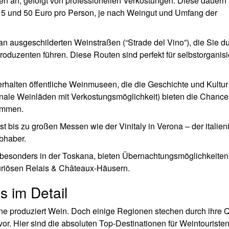
en an, gefolgt von professionellen Verkostungen. Diese dauern
15 und 50 Euro pro Person, je nach Weingut und Umfang der
z an ausgeschilderten Weinstraßen (“Strade del Vino”), die Sie d
oduzenten führen. Diese Routen sind perfekt für selbstorganisi
rhalten öffentliche Weinmuseen, die die Geschichte und Kultur
ale Weinläden mit Verkostungsmöglichkeit) bieten die Chance
ommen.
 bis zu großen Messen wie der Vinitaly in Verona – der italien
ebhaber.
 besonders in der Toskana, bieten Übernachtungsmöglichkeiten
xuriösen Relais & Châteaux-Häusern.
s im Detail
zelne produziert Wein. Doch einige Regionen stechen durch ihre Q
rvor. Hier sind die absoluten Top-Destinationen für Weintouristen