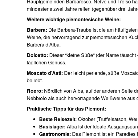
Hauptgemeinden Barbaresco, Neive und Treiso ha
mindestens zwei Jahre reifen (gegenüber drei Jah
Weitere wichtige piemontesische Weine:
Barbera:
Die Barbera-Traube ist die am häufigsten 
Weine, die hervorragend zur piemontesischen Küc
Barbera d’Alba.
Dolcetto:
Dieser “kleine Süße” (der Name täuscht – 
täglichen Genuss.
Moscato d’Asti:
Der leicht perlende, süße Moscato
beliebt.
Roero:
Nördlich von Alba, auf der anderen Seite d
Nebbiolo als auch hervorragende Weißweine aus de
Praktische Tipps für das Piemont:
Beste Reisezeit:
Oktober (Trüffelsaison, Wein
Basislager:
Alba ist der ideale Ausgangspunk
Gastronomie:
Das Piemont ist ein Paradies f