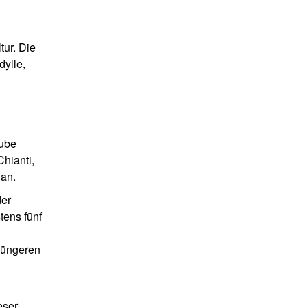
tur. Die
dylle,
aube
Chianti,
 an.
der
tens fünf
 jüngeren
eser