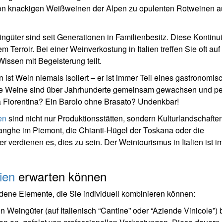
von knackigen Weißweinen der Alpen zu opulenten Rotweinen a
ngüter sind seit Generationen in Familienbesitz. Diese Kontinui
m Terroir. Bei einer Weinverkostung in Italien treffen Sie oft auf
Wissen mit Begeisterung teilt.
en ist Wein niemals isoliert – er ist immer Teil eines gastronomi
hre Weine sind über Jahrhunderte gemeinsam gewachsen und pe
a Fiorentina? Ein Barolo ohne Brasato? Undenkbar!
en
sind nicht nur Produktionsstätten, sondern Kulturlandschaften
nghe im Piemont, die Chianti-Hügel der Toskana oder die
erdienen es, dies zu sein. Der Weintourismus in Italien ist 
lien
erwarten können
edene Elemente, die Sie individuell kombinieren können:
 Weingüter (auf Italienisch “Cantine” oder “Aziende Vinicole”) 