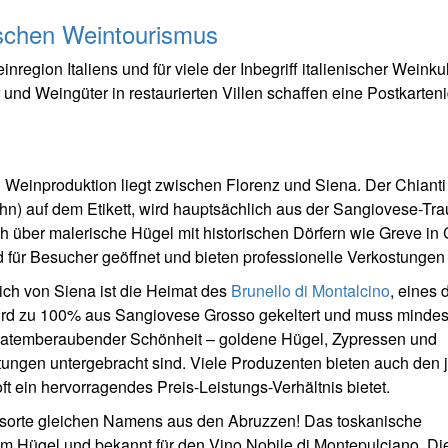
ischen Weintourismus
region Italiens und für viele der Inbegriff italienischer Weinkul
 und Weingüter in restaurierten Villen schaffen eine Postkarteni
Weinproduktion liegt zwischen Florenz und Siena. Der Chianti
n) auf dem Etikett, wird hauptsächlich aus der Sangiovese-Tr
ch über malerische Hügel mit historischen Dörfern wie Greve in 
 für Besucher geöffnet und bieten professionelle Verkostungen
lich von Siena ist die Heimat des
Brunello di Montalcino
, eines 
 wird zu 100% aus Sangiovese Grosso gekeltert und muss mindes
on atemberaubender Schönheit – goldene Hügel, Zypressen und
stungen untergebracht sind. Viele Produzenten bieten auch den
oft ein hervorragendes Preis-Leistungs-Verhältnis bietet.
bsorte gleichen Namens aus den Abruzzen! Das toskanische
em Hügel und bekannt für den Vino Nobile di Montepulciano. Di