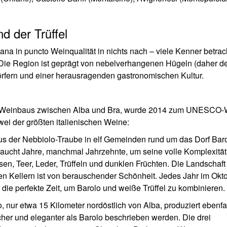
d der Trüffel
na in puncto Weinqualität in nichts nach – viele Kenner betrac
. Die Region ist geprägt von nebelverhangenen Hügeln (daher 
Dörfern und einer herausragenden gastronomischen Kultur.
n Weinbaus zwischen Alba und Bra, wurde 2014 zum UNESCO-
zwei der größten italienischen Weine:
us der Nebbiolo-Traube in elf Gemeinden rund um das Dorf Bar
 braucht Jahre, manchmal Jahrzehnte, um seine volle Komplexität
osen, Teer, Leder, Trüffeln und dunklen Früchten. Die Landschaf
hen Kellern ist von berauschender Schönheit. Jedes Jahr im Okt
– die perfekte Zeit, um Barolo und weiße Trüffel zu kombinieren.
 nur etwa 15 Kilometer nordöstlich von Alba, produziert ebenfa
cher und eleganter als Barolo beschrieben werden. Die drei