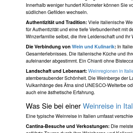
Innerhalb weniger hundert Kilometer können Sie 
südlichen Gefilden wechseln.
Authentizität und Tradition:
Viele italienische Wei
für Authentizität und eine tiefe Verbundenheit mit de
Winzerfamilie selbst, die ihre Leidenschaft und ihr 
Die Verbindung von
Wein und Kulinarik
:
In Itali
Gesamterlebnisses. Die italienische Küche und i
aufeinander abgestimmt. Ein Chianti ohne Bistecc
Landschaft und Lebensart:
Weinregionen in Itali
atemberaubender Schönheit. Die Weinberge der La
Vulkanhänge des Ätna sind UNESCO-Welterbe oder v
auch eine ästhetische Erfahrung.
Was Sie bei einer
Weinreise in Ita
Eine typische Weinreise in Italien umfasst verschi
Cantina-Besuche und Verkostungen:
Die meisten