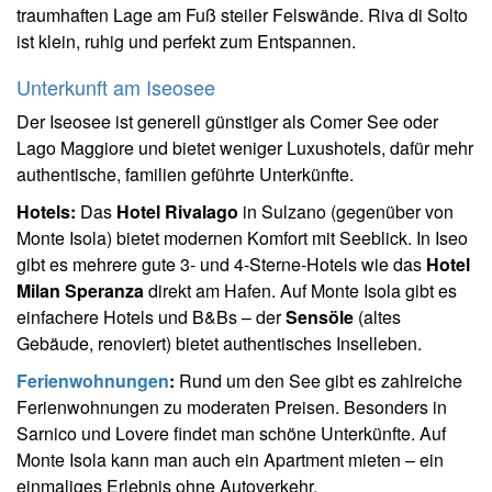
traumhaften Lage am Fuß steiler Felswände. Riva di Solto
ist klein, ruhig und perfekt zum Entspannen.
Unterkunft am Iseosee
Der Iseosee ist generell günstiger als Comer See oder
Lago Maggiore und bietet weniger Luxushotels, dafür mehr
authentische, familien geführte Unterkünfte.
Hotels:
Das
Hotel Rivalago
in Sulzano (gegenüber von
Monte Isola) bietet modernen Komfort mit Seeblick. In Iseo
gibt es mehrere gute 3- und 4-Sterne-Hotels wie das
Hotel
Milan Speranza
direkt am Hafen. Auf Monte Isola gibt es
einfachere Hotels und B&Bs – der
Sensöle
(altes
Gebäude, renoviert) bietet authentisches Inselleben.
Ferienwohnungen
:
Rund um den See gibt es zahlreiche
Ferienwohnungen zu moderaten Preisen. Besonders in
Sarnico und Lovere findet man schöne Unterkünfte. Auf
Monte Isola kann man auch ein Apartment mieten – ein
einmaliges Erlebnis ohne Autoverkehr.