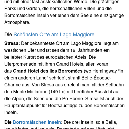
und mit einer fast aristokratischen Würde. Die prächtigen
Parks und Gärten, die herrschaftlichen Villen und die
Borromäischen Inseln verleihen dem See eine einzigartige
Atmosphäre.
Die
Schönsten Orte am Lago Maggiore
Stresa:
Der bekannteste Ort am Lago Maggiore liegt am
westlichen Ufer und ist seit dem 19. Jahrhundert ein
beliebter Kurort des europäischen Adels. Die
Uferpromenade mit ihren Grand Hotels, allen voran
das
Grand Hotel des Iles Borromées
(wo Hemingway “In
einem anderen Land” schrieb), strahlt Belle-Époque-
Charme aus. Von Stresa aus erreicht man mit der Seilbahn
den Monte Mottarone (1491m) mit herrlicher Aussicht auf
die Alpen, die Seen und die Po-Ebene. Stresa ist auch der
Hauptanlaufpunkt für Bootsausflüge zu den Borromäischen
Inseln.
Die
Borromäischen Inseln
:
Die drei Inseln Isola Bella,
Isola Madre und Isola dei Pescatori sind das Highlight