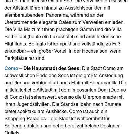
als der malerischste Ort am See. Die verwinkelten Gassen
der Altstadt führen hinauf zu Aussichtspunkten mit
atemberaubendem Panorama, während an der
Uferpromenade elegante Cafés zum Verweilen einladen.
Die Villa Melzi mit ihren prächtigen Gärten und die Villa
Serbelloni (heute ein Luxushotel) sind architektonische
Highlights. Bellagio ist kompakt und vollständig zu Fuß
erkundbar – ein großer Vorteil in der Hochsaison, wenn
Parkplätze rar sind.
Como
– Die Hauptstadt des Sees:
Die Stadt Como am
südwestlichen Ende des Sees ist die größte Ansiedlung
am Ufer und verbindet urbanes Flair mit Seeromantik. Die
mittelalterliche Altstadt mit dem imposanten Dom (Duomo
di Como) ist sehenswert, ebenso die Uferpromenade mit
ihren Jugendstilvillen. Die Standseilbahn nach Brunate
bietet spektakuläre Ausblicke. Como ist auch ein
Shopping-Paradies – die Stadt ist weltberühmt für
Seidenproduktion und beherbergt zahlreiche Designer-
Outlets.