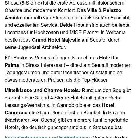
Stresa (5-Sterne) ist die erste Adresse mit historischem
Charme und modernem Komfort. Das
Villa & Palazzo
Aminta
oberhalb von Stresa bietet spektakuläre Aussicht
und exzellenten Service. Beide Hotels sind auch beliebte
Locations für Hochzeiten und MICE Events. In Verbania
besticht das
Grand Hotel Majestic
am Seeufer durch
seine Jugendstil Architektur.
Für Business Veranstaltungen ist auch das
Hotel La
Palma
in Stresa interessant – direkt am See mit modernen
Tagungsräumen und guter technischer Ausstattung bei
etwas moderateren Preisen als die Top-Häuser.
Mittelklasse und Charme-Hotels:
Rund um den See gibt
es zahlreiche 3- und 4-Sterne-Hotels mit gutem Preis-
Leistungs-Verhältnis. In Cannobio bietet das
Hotel
Cannobio
direkt am Ufer einfachen Komfort. In Baveno
(Nachbarort von Stresa) gibt es mehrere familiengeführte
Hotels, die deutlich günstiger sind als in Stresa selbst.
Ferienwohnungen und Ferienhäuser
:
Vor allem in den