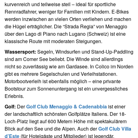
kurvenreich und teilweise steil – ideal für sportliche
Rennradfahrer, weniger für Familien mit Kindern. E-Bikes
werden inzwischen an vielen Orten verliehen und machen
die Hügel erträglicher. Die “Strada Regia” von Menaggio
über den Lago di Piano nach Lugano (Schweiz) ist eine
klassische Route mit moderaten Steigungen.
Wassersport:
Segeln, Windsurfen und Stand-Up-Paddling
sind am Comer See beliebt. Die Winde sind allerdings
nicht so zuverlässig wie am Gardasee. In Colico im Norden
gibt es mehrere Segelschulen und Verleihstationen.
Motorbootverleih ist ebenfalls möglich – eine privante
Bootstour zum Sonnenuntergang ist ein unvergessliches
Erlebnis.
Golf:
Der
Golf Club Menaggio & Cadenabbia
ist einer
der landschaftlich schönsten Golfplätze Italiens. Der 18-
Loch-Platz liegt auf 600 Metern Höhe mit spektakulärem
Blick auf den See und die Alpen. Auch der
Golf Club Villa
d’Este
(für Hotelgäste und Mitglieder) ist legendär.