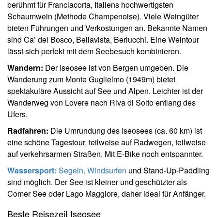
berühmt für Franciacorta, Italiens hochwertigsten
Schaumwein (Methode Champenoise). Viele Weingüter
bieten Führungen und Verkostungen an. Bekannte Namen
sind Ca’ del Bosco, Bellavista, Berlucchi. Eine Weintour
lässt sich perfekt mit dem Seebesuch kombinieren.
Wandern:
Der Iseosee ist von Bergen umgeben. Die
Wanderung zum Monte Guglielmo (1949m) bietet
spektakuläre Aussicht auf See und Alpen. Leichter ist der
Wanderweg von Lovere nach Riva di Solto entlang des
Ufers.
Radfahren:
Die Umrundung des Iseosees (ca. 60 km) ist
eine schöne Tagestour, teilweise auf Radwegen, teilweise
auf verkehrsarmen Straßen. Mit E-Bike noch entspannter.
Wassersport:
Segeln, Windsurfen
und Stand-Up-Paddling
sind möglich. Der See ist kleiner und geschützter als
Comer See oder Lago Maggiore, daher ideal für Anfänger.
Beste Reisezeit Iseosee