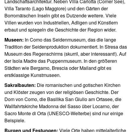
Landschaftsarchitektur. Neben Villa Carlotta (Comer See),
Villa Taranto (Lago Maggiore) und den Gärten der
Borromäischen Inseln gibt es Dutzende weitere. Viele
Villen wurden von Industriellen, Adligen und Künstlern
erbaut und spiegeln die Geschichte der Region wider.
Museen:
In Como das Seidenmuseum, das die lange
Tradition der Seidenproduktion dokumentiert. In Stresa das
Museum des Regenschirms (skurril, aber interessant!). Auf
der Isola Madre das Puppenmuseum. In den größeren
Städten wie Bergamo, Brescia oder Mailand gibt es
erstklassige Kunstmuseen.
Sakralbauten:
Die romanischen und gotischen Kirchen
und Klöster zeugen von der religiösen Geschichte. Der
Dom von Como, die Basilika San Giulio am Ortasee, die
Wallfahrtskirche Madonna del Sasso über Locarno, der
Sacro Monte di Orta (UNESCO-Welterbe) sind nur einige
Beispiele.
Burgen und Festungen:
Viele Orte haben mittelalterliche