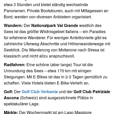
etwa 3 Stunden und bietet ständig wechselnde
Panoramen. Private Bootstouren, auch mit Mittagessen an
Bord, werden von diversen Anbietern organisiert.
Wandern:
Der
Nationalpark Val Grande
westlich des
Sees ist das größte Wildnisgebiet Italiens – ein Paradies
für erfahrene Wanderer. Für weniger Ambitionierte gibt es
zahlreiche Uferweg-Abschnitte und Höhenwanderwege mit
Seeblick. Die Wanderung von Mottarone nach Stresa ist
klassisch und nicht allzu anspruchsvoll.
Radfahren:
Eine schöne (aber lange) Tour ist die
Umrundung des Sees – etwa 170 km mit einigen
Steigungen. Mit E-Bikes ist das in 2-3 Tagen gemütlich zu
schaffen. Viele Hotels bieten E-Bike-Verleih an.
Golf:
Der
Golf Club Verbania
und der
Golf Club Patriziale
Ascona
(Schweiz) sind ausgezeichnete Plätze in
spektakulärer Lage.
Märkte:
Der Wochenmarkt ist am Lago Maggiore