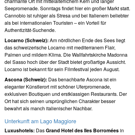
charmante Ort mit mittelalterlichem Kern und langer
Seepromenade. Sonntags findet hier ein großer Markt statt.
Cannobio ist ruhiger als Stresa und bei Italienern beliebter
als bei internationalen Touristen – ein Vorteil für
Authentizität-Suchende.
Locarno (Schweiz):
Am nördlichen Ende des Sees liegt
das schweizerische Locarno mit mediterranem Flair,
Palmen und mildem Klima. Die Wallfahrtskirche Madonna
del Sasso hoch über der Stadt bietet großartige Aussicht.
Locarno ist bekannt für sein Filmfestival jeden August.
Ascona (Schweiz):
Das benachbarte Ascona ist ein
eleganter Künstlerort mit schöner Uferpromenade,
exklusiven Boutiquen und erstklassigen Restaurants. Der
Ort hat sich seinen ursprünglichen Charakter besser
bewahrt als manch italienischer Nachbar.
Unterkunft am Lago Maggiore
Luxushotels:
Das
Grand Hotel des Iles Borromées
in