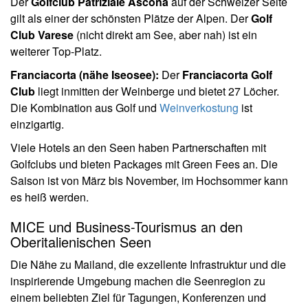
Der
Golfclub Patriziale Ascona
auf der Schweizer Seite
gilt als einer der schönsten Plätze der Alpen. Der
Golf
Club Varese
(nicht direkt am See, aber nah) ist ein
weiterer Top-Platz.
Franciacorta (nähe Iseosee):
Der
Franciacorta Golf
Club
liegt inmitten der Weinberge und bietet 27 Löcher.
Die Kombination aus Golf und
Weinverkostung
ist
einzigartig.
Viele Hotels an den Seen haben Partnerschaften mit
Golfclubs und bieten Packages mit Green Fees an. Die
Saison ist von März bis November, im Hochsommer kann
es heiß werden.
MICE und Business-Tourismus an den
Oberitalienischen Seen
Die Nähe zu Mailand, die exzellente Infrastruktur und die
inspirierende Umgebung machen die Seenregion zu
einem beliebten Ziel für Tagungen, Konferenzen und