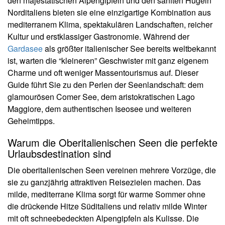
den majestätischen Alpengipfeln und den sanften Hügeln
Norditaliens bieten sie eine einzigartige Kombination aus
mediterranem Klima, spektakulären Landschaften, reicher
Kultur und erstklassiger Gastronomie. Während der
Gardasee
als größter italienischer See bereits weltbekannt
ist, warten die “kleineren” Geschwister mit ganz eigenem
Charme und oft weniger Massentourismus auf. Dieser
Guide führt Sie zu den Perlen der Seenlandschaft: dem
glamourösen Comer See, dem aristokratischen Lago
Maggiore, dem authentischen Iseosee und weiteren
Geheimtipps.
Warum die Oberitalienischen Seen die perfekte
Urlaubsdestination sind
Die oberitalienischen Seen vereinen mehrere Vorzüge, die
sie zu ganzjährig attraktiven Reisezielen machen. Das
milde, mediterrane Klima sorgt für warme Sommer ohne
die drückende Hitze Süditaliens und relativ milde Winter
mit oft schneebedeckten Alpengipfeln als Kulisse. Die