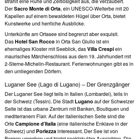
strahlt eine Ruhe und Zeitlosigkeit aus, die verzaubert.
Der
Sacro Monte di Orta
, ein UNESCO-Welterbe mit 20
Kapellen auf einem bewaldeten Hügel über Orta, bietet
Kunstwerke und herrliche Ausblicke.
Unterkünfte am Ortasee sind begrenzt aber exquisit.
Das
Hotel San Rocco
in Orta San Giulio ist ein
ehemaliges Kloster mit Seeblick, das
Villa Crespi
ein
maurisches Märchenschloss aus dem 19. Jahrhundert mit
2-Sterne-Michelin-Restaurant. Ferienwohnungen gibt es in
den umliegenden Dörfern.
Luganer See (Lago di Lugano) – Der Grenzgänger
Der Luganer See liegt teils in Italien (Lombardei), teils in
der Schweiz (Tessin). Die Stadt
Lugano
auf der Schweizer
Seite ist das urbane Zentrum mit Banken, Boutiquen und
mediterranem Flair. Auf der italienischen Seite sind die
Orte
Campione d’Italia
(eine italienische Enklave in der
Schweiz) und
Porlezza
interessant. Der See ist von
Bergen umgeben und bietet spektakuläre Aussichten. Die