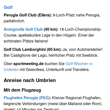
Golf
Perugia Golf Club (Ellera):
9-Loch-Platz nahe Perugia,
parkähnlich.
Antognolla Golf Club
(40 km):
18-Loch-Championship-
Course, spektakuläre Lage in den Hügeln. Einer der
schönsten Plätze Italiens!
Golf Club Lamborghini (60 km):
Ja, vom Autohersteller!
Bei Castiglione del Lago, herrlicher Platz mit Seeblick.
Über
sportmeeting.de
buchen Sie
Golf-Wochen in
Umbrien
mit Greenfees, Unterkunft und Transfers.
Anreise nach Umbrien
Mit dem Flugzeug
Flughafen Perugia (PEG)
:
Kleiner Regional-Flughafen,
begrenzte Verbindungen (meist über Mailand oder Rom).
Vorteil: 10 Minuten ins Zentrum!