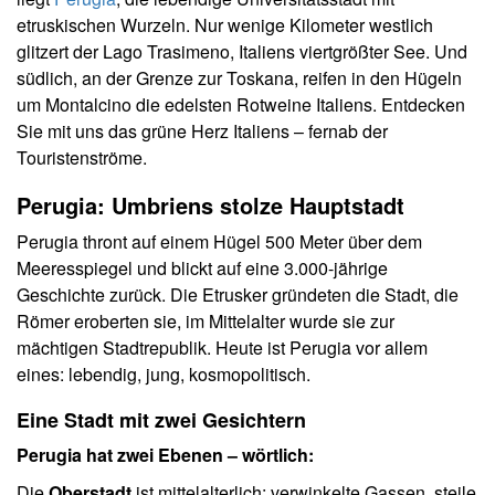
etruskischen Wurzeln. Nur wenige Kilometer westlich
glitzert der Lago Trasimeno, Italiens viertgrößter See. Und
südlich, an der Grenze zur Toskana, reifen in den Hügeln
um Montalcino die edelsten Rotweine Italiens. Entdecken
Sie mit uns das grüne Herz Italiens – fernab der
Touristenströme.
Perugia: Umbriens stolze Hauptstadt
Perugia thront auf einem Hügel 500 Meter über dem
Meeresspiegel und blickt auf eine 3.000-jährige
Geschichte zurück. Die Etrusker gründeten die Stadt, die
Römer eroberten sie, im Mittelalter wurde sie zur
mächtigen Stadtrepublik. Heute ist Perugia vor allem
eines: lebendig, jung, kosmopolitisch.
Eine Stadt mit zwei Gesichtern
Perugia hat zwei Ebenen – wörtlich:
Die
Oberstadt
ist mittelalterlich: verwinkelte Gassen, steile