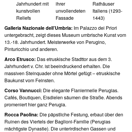
Jahrhundert mit
ihrer
Rathäuser
kunstvollen
unvollendeten
Italiens (1293-
Reliefs
Fassade
1443)
Galleria Nazionale dell’Umbria:
Im Palazzo dei Priori
untergebracht, zeigt dieses Museum umbrische Kunst vom
13.-18. Jahrhundert. Meisterwerke von Perugino,
Pinturicchio und anderen.
Arco Etrusco:
Das etruskische Stadttor aus dem 3.
Jahrhundert v. Chr. ist beeindruckend erhalten. Die
massiven Steinquader ohne Mörtel gefügt – etruskische
Baukunst vom Feinsten.
Corso Vannucci:
Die elegante Flaniermeile Perugias.
Cafés, Boutiquen, Eisdielen säumen die Straße. Abends
promeniert hier ganz Perugia.
Rocca Paolina:
Die päpstliche Festung, erbaut über den
Ruinen des Viertels der Baglioni-Familie (Perugias
mächtigste Dynastie). Die unterirdischen Gassen und