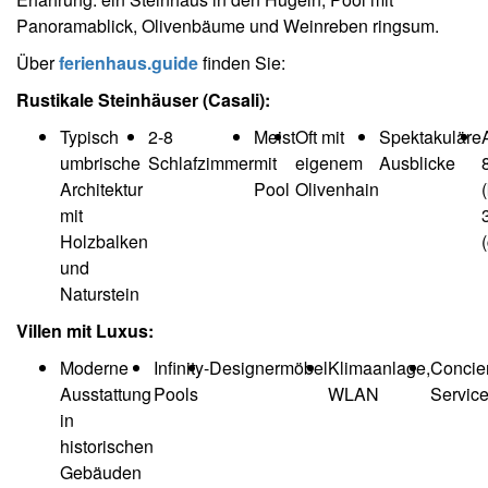
Panoramablick, Olivenbäume und Weinreben ringsum.
Über
ferienhaus.guide
finden Sie:
Rustikale Steinhäuser (Casali):
Typisch
2-8
Meist
Oft mit
Spektakuläre
umbrische
Schlafzimmer
mit
eigenem
Ausblicke
Architektur
Pool
Olivenhain
mit
Holzbalken
und
Naturstein
Villen mit Luxus:
Moderne
Infinity-
Designermöbel
Klimaanlage,
Concie
Ausstattung
Pools
WLAN
Servic
in
historischen
Gebäuden