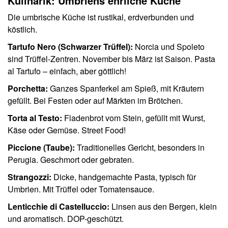
Kulinarik: Umbriens ehrliche Küche
Die umbrische Küche ist rustikal, erdverbunden und
köstlich.
Tartufo Nero (Schwarzer Trüffel):
Norcia und Spoleto
sind Trüffel-Zentren. November bis März ist Saison. Pasta
al Tartufo – einfach, aber göttlich!
Porchetta:
Ganzes Spanferkel am Spieß, mit Kräutern
gefüllt. Bei Festen oder auf Märkten im Brötchen.
Torta al Testo:
Fladenbrot vom Stein, gefüllt mit Wurst,
Käse oder Gemüse. Street Food!
Piccione (Taube):
Traditionelles Gericht, besonders in
Perugia. Geschmort oder gebraten.
Strangozzi:
Dicke, handgemachte Pasta, typisch für
Umbrien. Mit Trüffel oder Tomatensauce.
Lenticchie di Castelluccio:
Linsen aus den Bergen, klein
und aromatisch. DOP-geschützt.