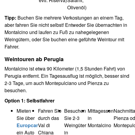
evtl. Riserva)
Salami,
Olivenöl)
Tipp:
Buchen Sie mehrere Verkostungen an einem Tag,
aber fahren Sie nicht selbst! Entweder Sie übernachten in
Montalcino und laufen zu Fuß zu nahegelegenen
Weingütern, oder Sie buchen eine geführte Weintour mit
Fahrer.
Weintouren ab Perugia
Montalcino ist etwa 90 Kilometer (1,5 Stunden Fahrt) von
Perugia entfernt. Ein Tagesausflug ist möglich, besser sind
2-3 Tage, um auch Montepulciano und Pienza zu
besuchen.
Option 1: Selbstfahrer
Mieten
Fahren Sie
Besuchen
Mittagessen
Nachmitta
Sie über
durch das
Sie 2-3
in
Pienza od
Europcar
Val di
Weingüter
Montalcino
Montepul
ein Auto
Chiana
in