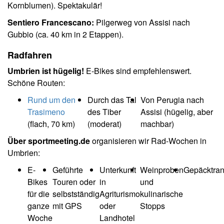
Kornblumen). Spektakulär!
Sentiero Francescano:
Pilgerweg von Assisi nach
Gubbio (ca. 40 km in 2 Etappen).
Radfahren
Umbrien ist hügelig!
E-Bikes sind empfehlenswert.
Schöne Routen:
Rund um den
Durch das Tal
Von Perugia nach
Trasimeno
des Tiber
Assisi (hügelig, aber
(flach, 70 km)
(moderat)
machbar)
Über sportmeeting.de
organisieren wir Rad-Wochen in
Umbrien:
E-
Geführte
Unterkunft
Weinproben
Gepäcktran
Bikes
Touren oder
in
und
für die
selbstständig
Agriturismo
kulinarische
ganze
mit GPS
oder
Stopps
Woche
Landhotel