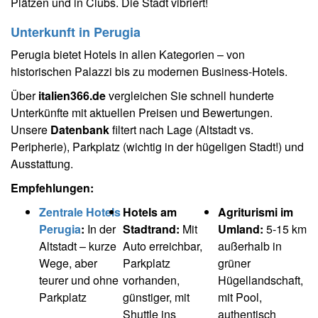
Plätzen und in Clubs. Die Stadt vibriert!
Unterkunft in Perugia
Perugia bietet Hotels in allen Kategorien – von
historischen Palazzi bis zu modernen Business-Hotels.
Über
italien366.de
vergleichen Sie schnell hunderte
Unterkünfte mit aktuellen Preisen und Bewertungen.
Unsere
Datenbank
filtert nach Lage (Altstadt vs.
Peripherie), Parkplatz (wichtig in der hügeligen Stadt!) und
Ausstattung.
Empfehlungen:
Zentrale Hotels
Hotels am
Agriturismi im
Perugia
:
In der
Stadtrand:
Mit
Umland:
5-15 km
Altstadt – kurze
Auto erreichbar,
außerhalb in
Wege, aber
Parkplatz
grüner
teurer und ohne
vorhanden,
Hügellandschaft,
Parkplatz
günstiger, mit
mit Pool,
Shuttle ins
authentisch