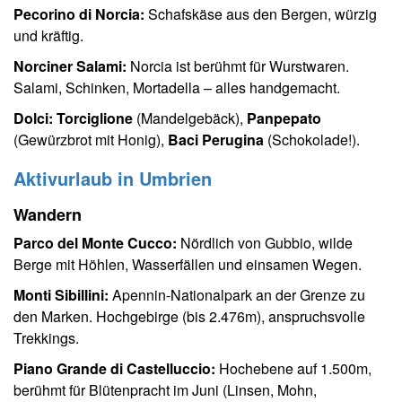
Pecorino di Norcia:
Schafskäse aus den Bergen, würzig
und kräftig.
Norciner Salami:
Norcia ist berühmt für Wurstwaren.
Salami, Schinken, Mortadella – alles handgemacht.
Dolci:
Torciglione
(Mandelgebäck),
Panpepato
(Gewürzbrot mit Honig),
Baci Perugina
(Schokolade!).
Aktivurlaub in Umbrien
Wandern
Parco del Monte Cucco:
Nördlich von Gubbio, wilde
Berge mit Höhlen, Wasserfällen und einsamen Wegen.
Monti Sibillini:
Apennin-Nationalpark an der Grenze zu
den Marken. Hochgebirge (bis 2.476m), anspruchsvolle
Trekkings.
Piano Grande di Castelluccio:
Hochebene auf 1.500m,
berühmt für Blütenpracht im Juni (Linsen, Mohn,