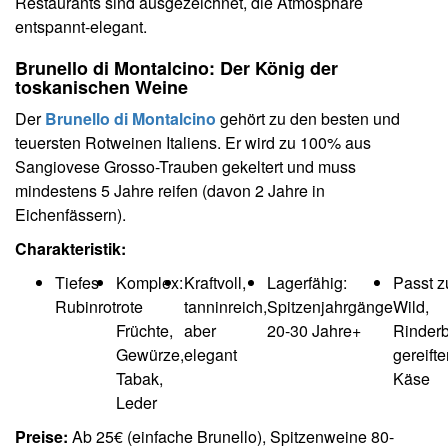
Restaurants sind ausgezeichnet, die Atmosphäre
entspannt-elegant.
Brunello di Montalcino: Der König der
toskanischen Weine
Der
Brunello di Montalcino
gehört zu den besten und
teuersten Rotweinen Italiens. Er wird zu 100% aus
Sangiovese Grosso-Trauben gekeltert und muss
mindestens 5 Jahre reifen (davon 2 Jahre in
Eichenfässern).
Charakteristik:
Tiefes
Komplex:
Kraftvoll,
Lagerfähig:
Passt z
Rubinrot
rote
tanninreich,
Spitzenjahrgänge
Wild,
Früchte,
aber
20-30 Jahre+
Rinderb
Gewürze,
elegant
gereift
Tabak,
Käse
Leder
Preise:
Ab 25€ (einfache Brunello), Spitzenweine 80-