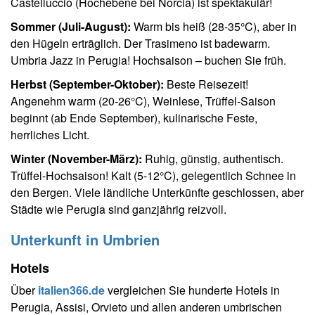
Castelluccio (Hochebene bei Norcia) ist spektakulär!
Sommer (Juli-August):
Warm bis heiß (28-35°C), aber in
den Hügeln erträglich. Der Trasimeno ist badewarm.
Umbria Jazz in Perugia! Hochsaison – buchen Sie früh.
Herbst (September-Oktober):
Beste Reisezeit!
Angenehm warm (20-26°C), Weinlese, Trüffel-Saison
beginnt (ab Ende September), kulinarische Feste,
herrliches Licht.
Winter (November-März):
Ruhig, günstig, authentisch.
Trüffel-Hochsaison! Kalt (5-12°C), gelegentlich Schnee in
den Bergen. Viele ländliche Unterkünfte geschlossen, aber
Städte wie Perugia sind ganzjährig reizvoll.
Unterkunft in Umbrien
Hotels
Über
italien366.de
vergleichen Sie hunderte Hotels in
Perugia, Assisi, Orvieto und allen anderen umbrischen