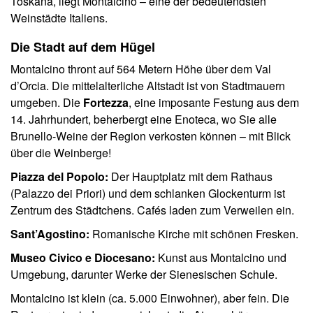
Toskana, liegt Montalcino – eine der bedeutendsten
Weinstädte Italiens.
Die Stadt auf dem Hügel
Montalcino thront auf 564 Metern Höhe über dem Val
d’Orcia. Die mittelalterliche Altstadt ist von Stadtmauern
umgeben. Die
Fortezza
, eine imposante Festung aus dem
14. Jahrhundert, beherbergt eine Enoteca, wo Sie alle
Brunello-Weine der Region verkosten können – mit Blick
über die Weinberge!
Piazza del Popolo:
Der Hauptplatz mit dem Rathaus
(Palazzo dei Priori) und dem schlanken Glockenturm ist
Zentrum des Städtchens. Cafés laden zum Verweilen ein.
Sant’Agostino:
Romanische Kirche mit schönen Fresken.
Museo Civico e Diocesano:
Kunst aus Montalcino und
Umgebung, darunter Werke der Sienesischen Schule.
Montalcino ist klein (ca. 5.000 Einwohner), aber fein. Die