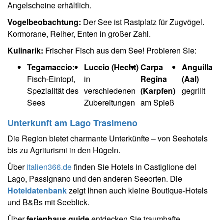
Angelscheine erhältlich.
Vogelbeobachtung:
Der See ist Rastplatz für Zugvögel.
Kormorane, Reiher, Enten in großer Zahl.
Kulinarik:
Frischer Fisch aus dem See! Probieren Sie:
Tegamaccio:
Luccio (Hecht)
Carpa
Anguilla
Fisch-Eintopf,
in
Regina
(Aal)
Spezialität des
verschiedenen
(Karpfen)
gegrillt
Sees
Zubereitungen
am Spieß
Unterkunft am Lago Trasimeno
Die Region bietet charmante Unterkünfte – von Seehotels
bis zu Agriturismi in den Hügeln.
Über
italien366.de
finden Sie Hotels in Castiglione del
Lago, Passignano und den anderen Seeorten. Die
Hoteldatenbank
zeigt Ihnen auch kleine Boutique-Hotels
und B&Bs mit Seeblick.
Über
ferienhaus.guide
entdecken Sie traumhafte