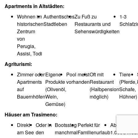
Apartments in Altstädten:
Wohnen im
Authentisches
Zu Fuß zu
1-3
historischen
Stadtleben
Restaurants und
Schlafz
Zentrum
Sehenswürdigkeiten
von
Perugia,
Assisi, Todi
Agriturismi:
Zimmer oder
Eigene
Pool meist
Oft mit
Tiere
Apartments
Produkte
vorhanden
Restaurant
(Pferde,
auf
(Olivenöl,
(Halbpension
Schafe,
Bauernhöfen
Wein,
möglich)
Hühner)
Gemüse)
Häuser am Trasimeno:
Direkt
Oder in
Bootssteg
Perfekt für
Ab
am See
den
manchmal
Familienurlaub
1.000€/Woc