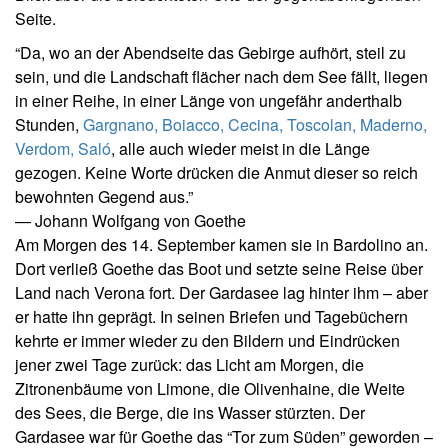
Seite.
“Da, wo an der Abendseite das Gebirge aufhört, steil zu
sein, und die Landschaft flächer nach dem See fällt, liegen
in einer Reihe, in einer Länge von ungefähr anderthalb
Stunden,
Gargnano, Boiacco, Cecina, Toscolan, Maderno,
Verdom, Saló
, alle auch wieder meist in die Länge
gezogen. Keine Worte drücken die Anmut dieser so reich
bewohnten Gegend aus.”
— Johann Wolfgang von Goethe
Am Morgen des 14. September kamen sie in Bardolino an.
Dort verließ Goethe das Boot und setzte seine Reise über
Land nach Verona fort. Der Gardasee lag hinter ihm – aber
er hatte ihn geprägt. In seinen Briefen und Tagebüchern
kehrte er immer wieder zu den Bildern und Eindrücken
jener zwei Tage zurück: das Licht am Morgen, die
Zitronenbäume von Limone, die Olivenhaine, die Weite
des Sees, die Berge, die ins Wasser stürzten. Der
Gardasee war für Goethe das “Tor zum Süden” geworden –