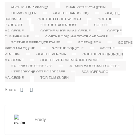
AUCH ICH IN ARKADIEN
CHARLOTTE VON STEIN
FILIPPO MILLER
GOETHE BARDOLINO
GOETHE
BRENNER
GOETHE FLUCHT WEIMAR
GOETHE
GARDASEE
GOETHE ITALIENREISE
GOETHE
MALCESINE
GOETHE MUSEUM MALCESINE
GOETHE
OLIVENBÄUME
GOETHE ORIGINALZITATE GARDASEE
GOETHE REISEROUTE ITALIEN
GOETHE ROM
GOETHE
SPION MALCESINE
GOETHE TORBOLE
GOETHE
VENEDIG
GOETHE VERONA
GOETHE ZEICHNUNGEN
MALCESINE
GOETHE ZITRONENBÄUME LIMONE
ITALIENISCHE REISE 1786
JOHANN WOLFGANG GOETHE
LITERARISCHE ORTE GARDASEE
SCALIGERBURG
MALCESINE
TOR ZUM SÜDEN
Share
Fredy