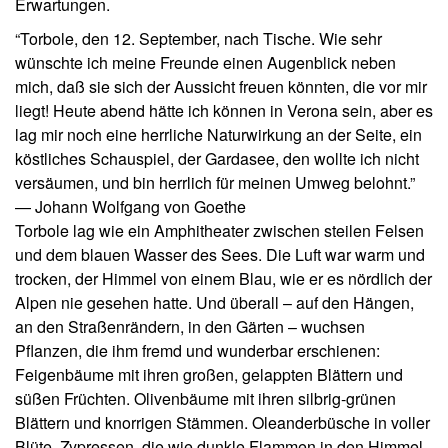
Erwartungen.
“Torbole, den 12. September, nach Tische. Wie sehr
wünschte ich meine Freunde einen Augenblick neben
mich, daß sie sich der Aussicht freuen könnten, die vor mir
liegt! Heute abend hätte ich können in Verona sein, aber es
lag mir noch eine herrliche Naturwirkung an der Seite, ein
köstliches Schauspiel, der Gardasee, den wollte ich nicht
versäumen, und bin herrlich für meinen Umweg belohnt.”
— Johann Wolfgang von Goethe
Torbole lag wie ein Amphitheater zwischen steilen Felsen
und dem blauen Wasser des Sees. Die Luft war warm und
trocken, der Himmel von einem Blau, wie er es nördlich der
Alpen nie gesehen hatte. Und überall – auf den Hängen,
an den Straßenrändern, in den Gärten – wuchsen
Pflanzen, die ihm fremd und wunderbar erschienen:
Feigenbäume mit ihren großen, gelappten Blättern und
süßen Früchten. Olivenbäume mit ihren silbrig-grünen
Blättern und knorrigen Stämmen. Oleanderbüsche in voller
Blüte. Zypressen, die wie dunkle Flammen in den Himmel