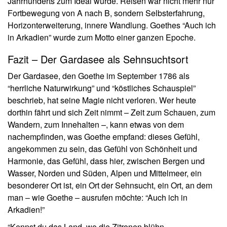
Jahrhunderts zum Ideal wurde. Reisen war nicht mehr nur
Fortbewegung von A nach B, sondern Selbsterfahrung,
Horizonterweiterung, innere Wandlung. Goethes “Auch ich
in Arkadien” wurde zum Motto einer ganzen Epoche.
Fazit – Der Gardasee als Sehnsuchtsort
Der Gardasee, den Goethe im September 1786 als
“herrliche Naturwirkung” und “köstliches Schauspiel”
beschrieb, hat seine Magie nicht verloren. Wer heute
dorthin fährt und sich Zeit nimmt – Zeit zum Schauen, zum
Wandern, zum Innehalten –, kann etwas von dem
nachempfinden, was Goethe empfand: dieses Gefühl,
angekommen zu sein, das Gefühl von Schönheit und
Harmonie, das Gefühl, dass hier, zwischen Bergen und
Wasser, Norden und Süden, Alpen und Mittelmeer, ein
besonderer Ort ist, ein Ort der Sehnsucht, ein Ort, an dem
man – wie Goethe – ausrufen möchte: “Auch ich in
Arkadien!”
“Kennst du das Land, wo die Zitronen blühn,