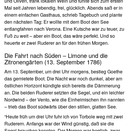
und Oliven, trank lokalen Wein und fühlte sich zum ersten
Mal seit Jahren lebendig, frei, glücklich. Abends saß er in
einem einfachen Gasthaus, schrieb Tagebuch und plante
den nächsten Tag: Er wollte mit dem Boot den See
entlangfahren nach Verona. Eine Kutsche war zu teuer, zu
Fuß zu weit – aber ein Boot, das wäre perfekt. Und so
heuerte er zwei Ruderer an für den frühen Morgen.
Die Fahrt nach Süden – Limone und die
Zitronengärten (13. September 1786)
Am 13. September, um drei Uhr morgens, bestieg Goethe
das gemietete Boot. Die Nacht war noch dunkel, aber am
östlichen Horizont kündigte sich bereits die Dämmerung
an. Die beiden Ruderer setzten die Segel, und ein leichter
Nordwind – der Vento, wie die Einheimischen ihn nannten
– trieb das Boot südwärts über den stillen, glatten See.
“Heute früh um drei Uhr fuhr ich von Torbole weg mit zwei
Ruderern. Anfangs war der Wind günstig, daß sie die
Segel brauchen konnten. Der Morgen war herrlich, zwar