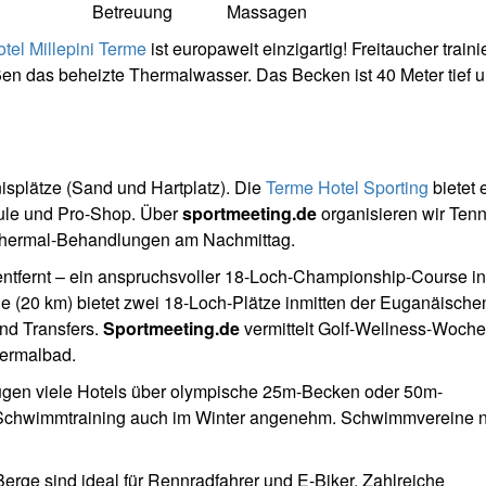
Betreuung
Massagen
tel Millepini Terme
ist europaweit einzigartig! Freitaucher traini
ßen das beheizte Thermalwasser. Das Becken ist 40 Meter tief 
splätze (Sand und Hartplatz). Die
Terme Hotel Sporting
bietet 
hule und Pro-Shop. Über
sportmeeting.de
organisieren wir Tenn
Thermal-Behandlungen am Nachmittag.
entfernt – ein anspruchsvoller 18-Loch-Championship-Course in
le (20 km) bietet zwei 18-Loch-Plätze inmitten der Euganäische
nd Transfers.
Sportmeeting.de
vermittelt Golf-Wellness-Woche
ermalbad.
en viele Hotels über olympische 25m-Becken oder 50m-
chwimmtraining auch im Winter angenehm. Schwimmvereine 
rge sind ideal für Rennradfahrer und E-Biker. Zahlreiche