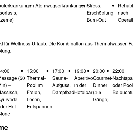
uterkrankungen
Atemwegserkrankungen
Stress,
Rehabil
soriasis,
Erschöpfung,
nach
kzeme)
Burn-Out
Operat
ekt für Wellness-Urlaub. Die Kombination aus Thermalwasser, F
olung.
4:00
15:30
17:00
19:00
20:00
22:00
Massage (50
Thermal-
Sauna-
Aperitivo
Gourmet-
Nachtspa
in) –
Pool im
Aufguss,
in der
Dinner
oder Pool
lassisch,
Freien,
Dampfbad
Hotelbar
(4-5
Beleucht
Ayurveda
Lesen,
Gänge)
der Hot
Entspannen
Stone
rme