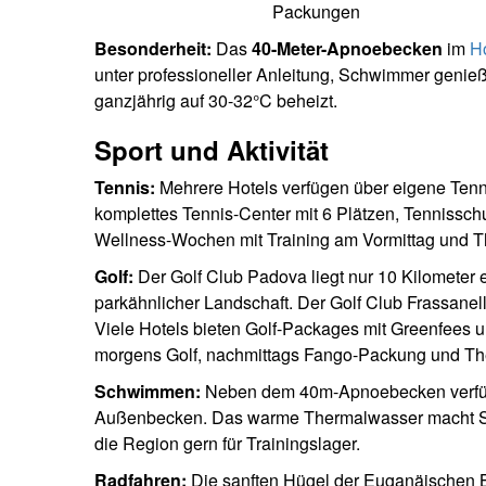
Packungen
Besonderheit:
Das
40-Meter-Apnoebecken
im
Ho
unter professioneller Anleitung, Schwimmer genie
ganzjährig auf 30-32°C beheizt.
Sport und Aktivität
Tennis:
Mehrere Hotels verfügen über eigene Tenni
komplettes Tennis-Center mit 6 Plätzen, Tennissc
Wellness-Wochen mit Training am Vormittag und 
Golf:
Der Golf Club Padova liegt nur 10 Kilometer 
parkähnlicher Landschaft. Der Golf Club Frassanel
Viele Hotels bieten Golf-Packages mit Greenfees u
morgens Golf, nachmittags Fango-Packung und Th
Schwimmen:
Neben dem 40m-Apnoebecken verfüg
Außenbecken. Das warme Thermalwasser macht S
die Region gern für Trainingslager.
Radfahren:
Die sanften Hügel der Euganäischen Be