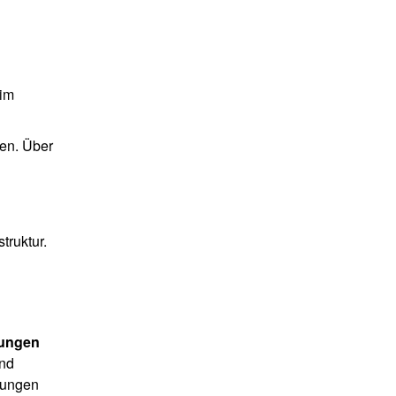
 im
gen. Über
truktur.
lungen
und
lungen