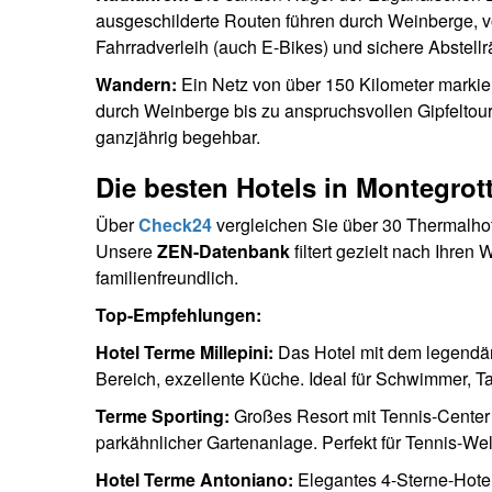
ausgeschilderte Routen führen durch Weinberge, vor
Fahrradverleih (auch E-Bikes) und sichere Abstell
Wandern:
Ein Netz von über 150 Kilometer marki
durch Weinberge bis zu anspruchsvollen Gipfeltou
ganzjährig begehbar.
Die besten Hotels in Montegrot
Über
Check24
vergleichen Sie über 30 Thermalhot
Unsere
ZEN-Datenbank
filtert gezielt nach Ihre
familienfreundlich.
Top-Empfehlungen:
Hotel Terme Millepini:
Das Hotel mit dem legendä
Bereich, exzellente Küche. Ideal für Schwimmer, 
Terme Sporting:
Großes Resort mit Tennis-Center
parkähnlicher Gartenanlage. Perfekt für Tennis-W
Hotel Terme Antoniano:
Elegantes 4-Sterne-Hote