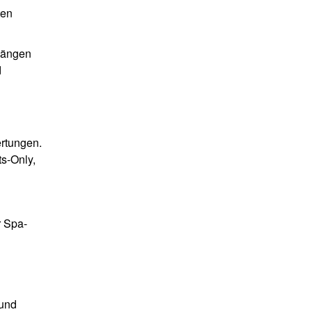
ten
gängen
d
ertungen.
s-Only,
 Spa-
 und