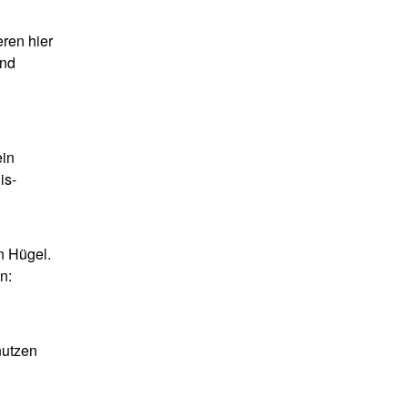
eren hier
und
ein
is-
n Hügel.
n:
nutzen