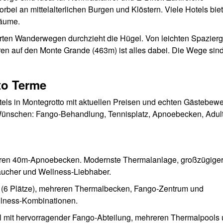
bei an mittelalterlichen Burgen und Klöstern. Viele Hotels bie
räume.
erten Wanderwegen durchzieht die Hügel. Von leichten Spazier
ren auf den Monte Grande (463m) ist alles dabei. Die Wege sin
to Terme
els in Montegrotto mit aktuellen Preisen und echten Gästebew
n Wünschen: Fango-Behandlung, Tennisplatz, Apnoebecken, Adult
ren 40m-Apnoebecken. Modernste Thermalanlage, großzügiger
Taucher und Wellness-Liebhaber.
 (6 Plätze), mehreren Thermalbecken, Fango-Zentrum und
ellness-Kombinationen.
l mit hervorragender Fango-Abteilung, mehreren Thermalpools