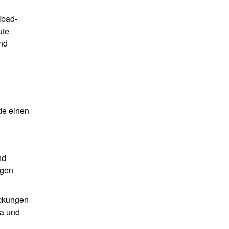
lbad-
ute
und
rde einen
nd
ügen
ackungen
pa und