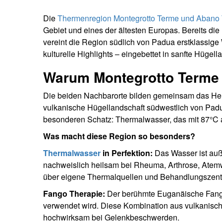
Die
Thermenregion Montegrotto Terme und Abano
Gebiet und eines der ältesten Europas. Bereits di
vereint die Region südlich von Padua erstklassige 
kulturelle Highlights – eingebettet in sanfte Hüge
Warum Montegrotto Terme
Die beiden Nachbarorte bilden gemeinsam das Her
vulkanische Hügellandschaft südwestlich von Padua i
besonderen Schatz: Thermalwasser, das mit 87°C au
Was macht diese Region so besonders?
Thermalwasser
in Perfektion:
Das Wasser ist auße
nachweislich heilsam bei Rheuma, Arthrose, Atem
über eigene Thermalquellen und Behandlungszent
Fango Therapie:
Der berühmte Euganäische Fango 
verwendet wird. Diese Kombination aus vulkanisch
hochwirksam bei Gelenkbeschwerden.