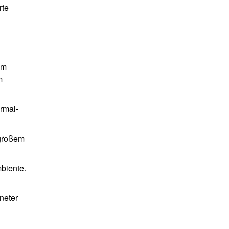
rte
em
m
ermal-
 großem
biente.
neter