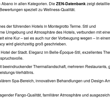
n Abano in allen Kategorien. Die
ZEN-Datenbank
zeigt detaillie
ewertungen speziell zu Wellness-Qualität.
ines der führenden Hotels in Montegrotto Terme. Stil und
enehme Umgebung und Atmosphäre des Hotels, verbunden mit ein
eit eine Kur – sei es auch nur der Vorbeugung wegen – in eine
cy wird gleichzeitig groß geschrieben.
 Hotel der Stadt. Eleganz im Belle-Époque-Stil, exzellentes Th
spruchsvolle.
it beeindruckender Thermallandschaft, mehreren Restaurants,
istungs-Verhältnis.
ulärem Spa-Bereich, innovativen Behandlungen und Design-Am
ragender Fango-Qualität, familiärer Atmosphäre und ausgezeich