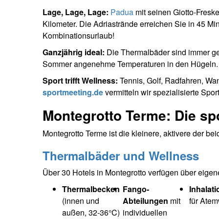
Lage, Lage, Lage:
Padua
mit seinen Giotto-Freske
Kilometer. Die Adriastrände erreichen Sie in 45 Min
Kombinationsurlaub!
Ganzjährig ideal:
Die Thermalbäder sind immer geö
Sommer angenehme Temperaturen in den Hügeln. Di
Sport trifft Wellness:
Tennis, Golf, Radfahren, Wa
sportmeeting.de
vermitteln wir spezialisierte Sp
Montegrotto Terme: Die sp
Montegrotto Terme ist die kleinere, aktivere der bei
Thermalbäder und Wellness
Über 30 Hotels in Montegrotto verfügen über eigen
Thermalbecken
Fango-
Inhalat
(innen und
Abteilungen
mit
für Ate
außen, 32-36°C)
individuellen