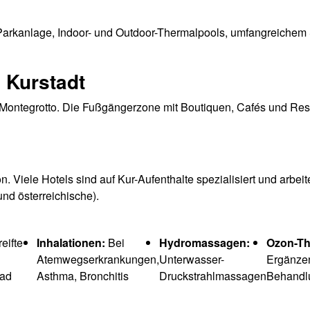
 Parkanlage, Indoor- und Outdoor-Thermalpools, umfangreichem
e Kurstadt
s Montegrotto. Die Fußgängerzone mit Boutiquen, Cafés und Res
 Viele Hotels sind auf Kur-Aufenthalte spezialisiert und arbeit
nd österreichische).
eifte
Inhalationen:
Bei
Hydromassagen:
Ozon-Th
Atemwegserkrankungen,
Unterwasser-
Ergänze
bad
Asthma, Bronchitis
Druckstrahlmassagen
Behandl