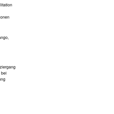
itation
ionen
ango,
ziergang
 bei
ung