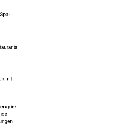
 Spa-
taurants
en mit
erapie:
nde
ungen