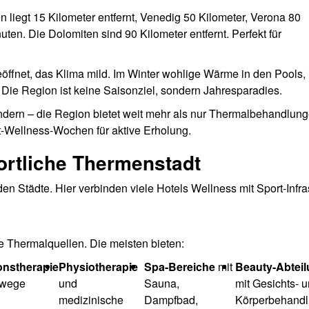
n liegt 15 Kilometer entfernt, Venedig 50 Kilometer, Verona 80
uten. Die Dolomiten sind 90 Kilometer entfernt. Perfekt für
ffnet, das Klima mild. Im Winter wohlige Wärme in den Pools,
e Region ist keine Saisonziel, sondern Jahresparadies.
ndern – die Region bietet weit mehr als nur Thermalbehandlun
ort-Wellness-Wochen für aktive Erholung.
ortliche Thermenstadt
den Städte. Hier verbinden viele Hotels Wellness mit Sport-Infras
e Thermalquellen. Die meisten bieten:
ionstherapie
Physiotherapie
Spa-Bereiche
mit
Beauty-Abtei
mwege
und
Sauna,
mit Gesichts- 
medizinische
Dampfbad,
Körperbehand