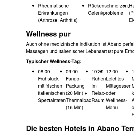
Rheumatische
Rückenschmerzen,
Ha
Erkrankungen
Gelenkprobleme
(P
(Arthrose, Arthritis)
E
Wellness pur
Auch ohne medizinische Indikation ist Abano perf
Massagen und italienischer Lebensart ist pure Erh
Typischer Wellness-Tag:
08:00
09:00
10:30
12:00
1
Frühstück
Fango-
Ruhen
Leichtes
mit frischen
Packung
im
Mittagessen
M
italienischen
(20 Min) +
Relax-
oder
k
Spezialitäten
Thermalbad
Raum
Wellness-
(15 Min)
Menü
o
Die besten Hotels in Abano Te