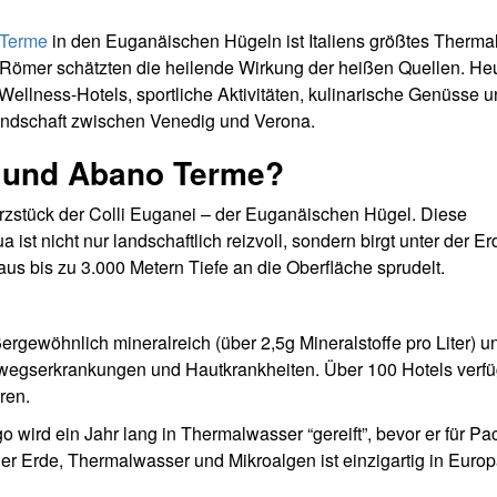
 Terme
in den Euganäischen Hügeln ist Italiens größtes Therma
e Römer schätzten die heilende Wirkung der heißen Quellen. He
Wellness-Hotels, sportliche Aktivitäten, kulinarische Genüsse 
llandschaft zwischen Venedig und Verona.
 und Abano Terme?
zstück der Colli Euganei – der Euganäischen Hügel. Diese
st nicht nur landschaftlich reizvoll, sondern birgt unter der E
s bis zu 3.000 Metern Tiefe an die Oberfläche sprudelt.
rgewöhnlich mineralreich (über 2,5g Mineralstoffe pro Liter) u
wegserkrankungen und Hautkrankheiten. Über 100 Hotels verf
ren.
wird ein Jahr lang in Thermalwasser “gereift”, bevor er für P
er Erde, Thermalwasser und Mikroalgen ist einzigartig in Euro