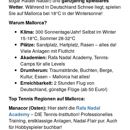
sogar Rafael Nadal!) und
ganzjährig spielbares
Wetter
. Während in Deutschland Schnee liegt, spielen
Sie auf Mallorca bei 18°C in der Wintersonne!
Warum Mallorca?
Klima:
300 Sonnentage/Jahr! Selbst im Winter
15-18°C, Sommer 28-32°C
Plätze:
Sandplatz, Hartplatz, Rasen – alles da!
Viele Anlagen mit Flutlicht
Akademien:
Rafa Nadal Academy, Tennis-
Camps für alle Levels
Drumherum:
Traumstrände, Buchten, Berge,
Kultur, Essen – Mallorca hat alles!
Erreichbarkeit:
2 Stunden Flug von
Deutschland, günstige Flüge (ab 50 Euro!)
Top Tennis Regionen auf Mallorca:
Manacor (Osten):
Hier steht die
Rafa Nadal
Academy
– DIE Tennis-Institution! Professionelles
Training, erstklassige Anlagen, Nadal-Flair pur. Auch
für Hobbyspieler buchbar!