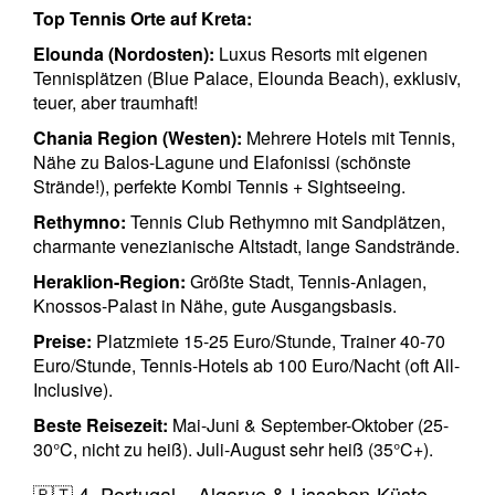
Top Tennis Orte auf Kreta:
Elounda (Nordosten):
Luxus Resorts mit eigenen
Tennisplätzen (Blue Palace, Elounda Beach), exklusiv,
teuer, aber traumhaft!
Chania Region (Westen):
Mehrere Hotels mit Tennis,
Nähe zu Balos-Lagune und Elafonissi (schönste
Strände!), perfekte Kombi Tennis + Sightseeing.
Rethymno:
Tennis Club Rethymno mit Sandplätzen,
charmante venezianische Altstadt, lange Sandstrände.
Heraklion-Region:
Größte Stadt, Tennis-Anlagen,
Knossos-Palast in Nähe, gute Ausgangsbasis.
Preise:
Platzmiete 15-25 Euro/Stunde, Trainer 40-70
Euro/Stunde, Tennis-Hotels ab 100 Euro/Nacht (oft All-
Inclusive).
Beste Reisezeit:
Mai-Juni & September-Oktober (25-
30°C, nicht zu heiß). Juli-August sehr heiß (35°C+).
🇵🇹 4. Portugal – Algarve & Lissabon-Küste