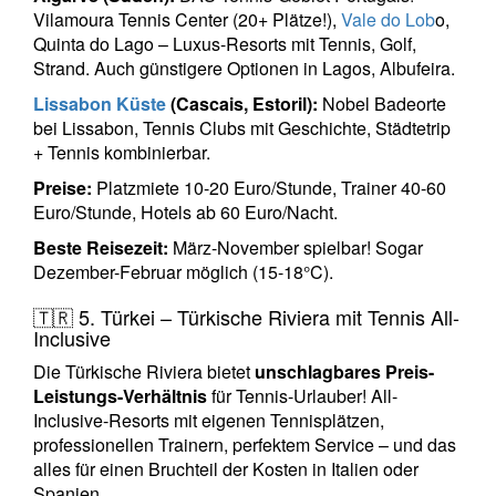
Vilamoura Tennis Center (20+ Plätze!),
Vale do Lob
o,
Quinta do Lago – Luxus-Resorts mit Tennis, Golf,
Strand. Auch günstigere Optionen in Lagos, Albufeira.
Lissabon Küste
(Cascais, Estoril):
Nobel Badeorte
bei Lissabon, Tennis Clubs mit Geschichte, Städtetrip
+ Tennis kombinierbar.
Preise:
Platzmiete 10-20 Euro/Stunde, Trainer 40-60
Euro/Stunde, Hotels ab 60 Euro/Nacht.
Beste Reisezeit:
März-November spielbar! Sogar
Dezember-Februar möglich (15-18°C).
🇹🇷 5. Türkei – Türkische Riviera mit Tennis All-
Inclusive
Die Türkische Riviera bietet
unschlagbares Preis-
Leistungs-Verhältnis
für Tennis-Urlauber! All-
Inclusive-Resorts mit eigenen Tennisplätzen,
professionellen Trainern, perfektem Service – und das
alles für einen Bruchteil der Kosten in Italien oder
Spanien.