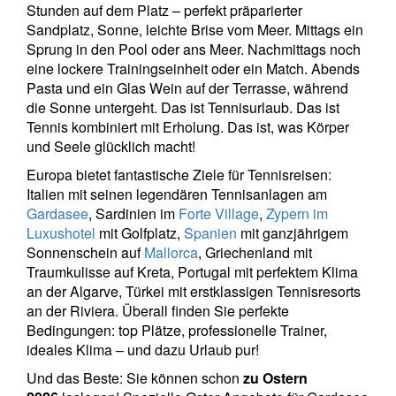
Stunden auf dem Platz – perfekt präparierter
Sandplatz, Sonne, leichte Brise vom Meer. Mittags ein
Sprung in den Pool oder ans Meer. Nachmittags noch
eine lockere Trainingseinheit oder ein Match. Abends
Pasta und ein Glas Wein auf der Terrasse, während
die Sonne untergeht. Das ist Tennisurlaub. Das ist
Tennis kombiniert mit Erholung. Das ist, was Körper
und Seele glücklich macht!
Europa bietet fantastische Ziele für Tennisreisen:
Italien mit seinen legendären Tennisanlagen am
Gardasee
, Sardinien im
Forte Village
,
Zypern im
Luxushotel
mit Golfplatz,
Spanien
mit ganzjährigem
Sonnenschein auf
Mallorca
, Griechenland mit
Traumkulisse auf Kreta, Portugal mit perfektem Klima
an der Algarve, Türkei mit erstklassigen Tennisresorts
an der Riviera. Überall finden Sie perfekte
Bedingungen: top Plätze, professionelle Trainer,
ideales Klima – und dazu Urlaub pur!
Und das Beste: Sie können schon
zu Ostern