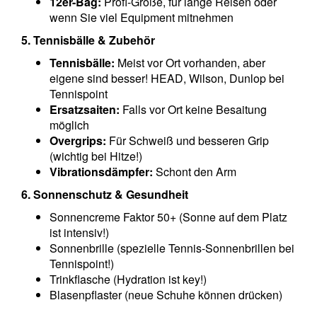
12er-Bag:
Profi-Größe, für lange Reisen oder
wenn Sie viel Equipment mitnehmen
5. Tennisbälle & Zubehör
Tennisbälle:
Meist vor Ort vorhanden, aber
eigene sind besser! HEAD, Wilson, Dunlop bei
Tennispoint
Ersatzsaiten:
Falls vor Ort keine Besaitung
möglich
Overgrips:
Für Schweiß und besseren Grip
(wichtig bei Hitze!)
Vibrationsdämpfer:
Schont den Arm
6. Sonnenschutz & Gesundheit
Sonnencreme Faktor 50+ (Sonne auf dem Platz
ist intensiv!)
Sonnenbrille (spezielle Tennis-Sonnenbrillen bei
Tennispoint!)
Trinkflasche (Hydration ist key!)
Blasenpflaster (neue Schuhe können drücken)