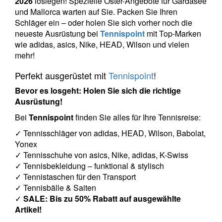
2026
loslegen! Spezielle Oster-Angebote für Gardasee
und Mallorca warten auf Sie. Packen Sie Ihren
Schläger ein – oder holen Sie sich vorher noch die
neueste Ausrüstung bei
Tennispoint
mit Top-Marken
wie adidas, asics, Nike, HEAD, Wilson und vielen
mehr!
Perfekt ausgerüstet mit
Tennispoint
!
Bevor es losgeht: Holen Sie sich die richtige
Ausrüstung!
Bei
Tennispoint
finden Sie alles für Ihre Tennisreise:
✓ Tennisschläger von adidas, HEAD, Wilson, Babolat,
Yonex
✓ Tennisschuhe von asics, Nike, adidas, K-Swiss
✓ Tennisbekleidung – funktional & stylisch
✓ Tennistaschen für den Transport
✓ Tennisbälle & Saiten
✓
SALE: Bis zu 50% Rabatt auf ausgewählte
Artikel!