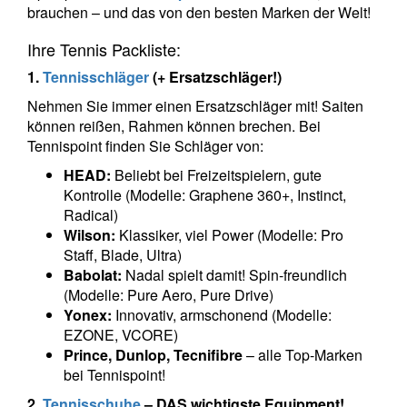
brauchen – und das von den besten Marken der Welt!
Ihre Tennis Packliste:
1.
Tennisschläger
(+ Ersatzschläger!)
Nehmen Sie immer einen Ersatzschläger mit! Saiten
können reißen, Rahmen können brechen. Bei
Tennispoint finden Sie Schläger von:
HEAD:
Beliebt bei Freizeitspielern, gute
Kontrolle (Modelle: Graphene 360+, Instinct,
Radical)
Wilson:
Klassiker, viel Power (Modelle: Pro
Staff, Blade, Ultra)
Babolat:
Nadal spielt damit! Spin-freundlich
(Modelle: Pure Aero, Pure Drive)
Yonex:
Innovativ, armschonend (Modelle:
EZONE, VCORE)
Prince, Dunlop, Tecnifibre
– alle Top-Marken
bei Tennispoint!
2.
Tennisschuhe
– DAS wichtigste Equipment!