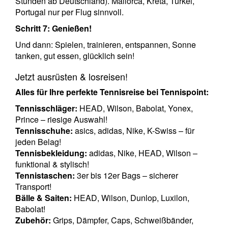
Stunden ab Deutschland). Mallorca, Kreta, Türkei,
Portugal nur per Flug sinnvoll.
Schritt 7: Genießen!
Und dann: Spielen, trainieren, entspannen, Sonne
tanken, gut essen, glücklich sein!
Jetzt ausrüsten & losreisen!
Alles für Ihre perfekte Tennisreise bei Tennispoint:
Tennisschläger:
HEAD, Wilson, Babolat, Yonex,
Prince – riesige Auswahl!
Tennisschuhe:
asics, adidas, Nike, K-Swiss – für
jeden Belag!
Tennisbekleidung:
adidas, Nike, HEAD, Wilson –
funktional & stylisch!
Tennistaschen:
3er bis 12er Bags – sicherer
Transport!
Bälle & Saiten:
HEAD, Wilson, Dunlop, Luxilon,
Babolat!
Zubehör:
Grips, Dämpfer, Caps, Schweißbänder,