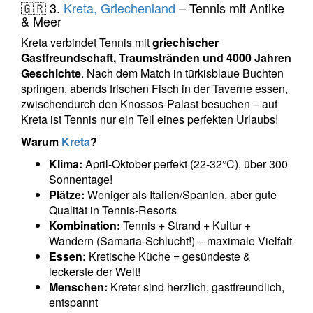
🇬🇷 3.
Kreta, Griechenland
– Tennis mit Antike
& Meer
Kreta verbindet Tennis mit
griechischer
Gastfreundschaft, Traumstränden und 4000 Jahren
Geschichte
. Nach dem Match in türkisblaue Buchten
springen, abends frischen Fisch in der Taverne essen,
zwischendurch den Knossos-Palast besuchen – auf
Kreta ist Tennis nur ein Teil eines perfekten Urlaubs!
Warum
Kreta
?
Klima:
April-Oktober perfekt (22-32°C), über 300
Sonnentage!
Plätze:
Weniger als Italien/Spanien, aber gute
Qualität in Tennis-Resorts
Kombination:
Tennis + Strand + Kultur +
Wandern (Samaria-Schlucht!) – maximale Vielfalt
Essen:
Kretische Küche = gesündeste &
leckerste der Welt!
Menschen:
Kreter sind herzlich, gastfreundlich,
entspannt