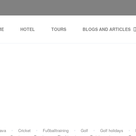
ME
HOTEL
TOURS
BLOGS AND ARTICLES
Category:
Turnen
rava
Cricket
Fußballtraining
Golf
Golf holidays