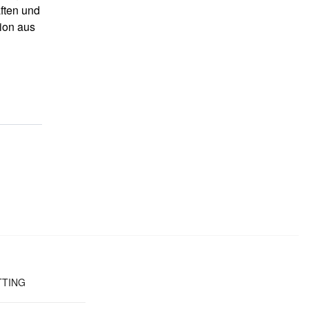
aften und
ion aus
TTING