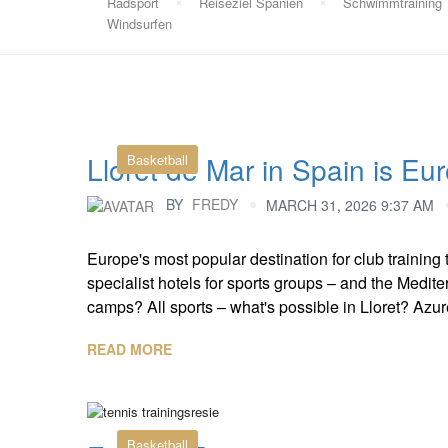
Radsport
Reiseziel Spanien
Schwimmtraining
Windsurfen
Lloret de Mar in Spain is Eur
Basketball
BY
FREDY
MARCH 31, 2026 9:37 AM
Europe's most popular destination for club training t
specialist hotels for sports groups – and the Medit
camps? All sports – what's possible in Lloret? Azure 
READ MORE
Basketball