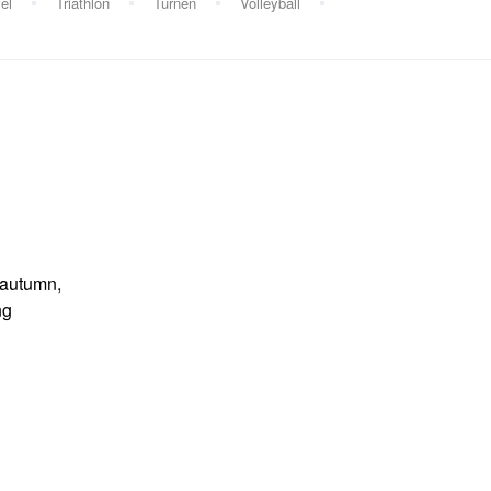
el
Triathlon
Turnen
Volleyball
d autumn,
ng