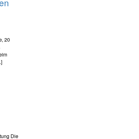
den
e, 20
s
eim
]
itung Die